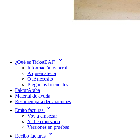
expand_more
¿Qué es TicketBAI?
Información general
A quién afecta
Qué necesito
Preguntas frecuentes
FakturAraba
Material de ayuda
Resumen para declaraciones
expand_more
Emito facturas
Voy a empezar
Ya he empezado
Versiones en pruebas
expand_more
Recibo facturas