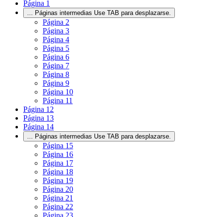
Página
1
...
Páginas intermedias Use TAB para desplazarse.
Página
2
Página
3
Página
4
Página
5
Página
6
Página
7
Página
8
Página
9
Página
10
Página
11
Página
12
Página
13
Página
14
...
Páginas intermedias Use TAB para desplazarse.
Página
15
Página
16
Página
17
Página
18
Página
19
Página
20
Página
21
Página
22
Página
23