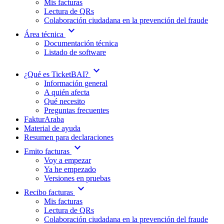
Mis facturas
Lectura de QRs
Colaboración ciudadana en la prevención del fraude
expand_more
Área técnica
Documentación técnica
Listado de software
expand_more
¿Qué es TicketBAI?
Información general
A quién afecta
Qué necesito
Preguntas frecuentes
FakturAraba
Material de ayuda
Resumen para declaraciones
expand_more
Emito facturas
Voy a empezar
Ya he empezado
Versiones en pruebas
expand_more
Recibo facturas
Mis facturas
Lectura de QRs
Colaboración ciudadana en la prevención del fraude