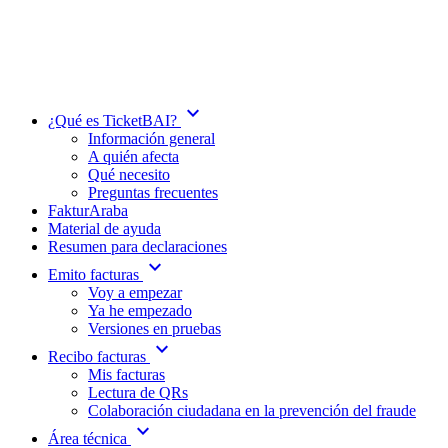
expand_more
¿Qué es TicketBAI?
Información general
A quién afecta
Qué necesito
Preguntas frecuentes
FakturAraba
Material de ayuda
Resumen para declaraciones
expand_more
Emito facturas
Voy a empezar
Ya he empezado
Versiones en pruebas
expand_more
Recibo facturas
Mis facturas
Lectura de QRs
Colaboración ciudadana en la prevención del fraude
expand_more
Área técnica