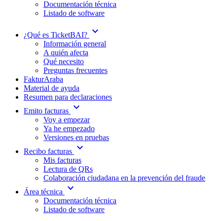
Documentación técnica
Listado de software
expand_more
¿Qué es TicketBAI?
Información general
A quién afecta
Qué necesito
Preguntas frecuentes
FakturAraba
Material de ayuda
Resumen para declaraciones
expand_more
Emito facturas
Voy a empezar
Ya he empezado
Versiones en pruebas
expand_more
Recibo facturas
Mis facturas
Lectura de QRs
Colaboración ciudadana en la prevención del fraude
expand_more
Área técnica
Documentación técnica
Listado de software