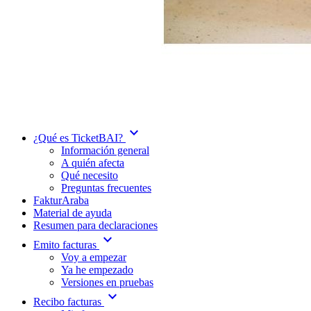
expand_more
¿Qué es TicketBAI?
Información general
A quién afecta
Qué necesito
Preguntas frecuentes
FakturAraba
Material de ayuda
Resumen para declaraciones
expand_more
Emito facturas
Voy a empezar
Ya he empezado
Versiones en pruebas
expand_more
Recibo facturas