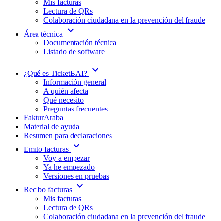
Mis facturas
Lectura de QRs
Colaboración ciudadana en la prevención del fraude
expand_more
Área técnica
Documentación técnica
Listado de software
expand_more
¿Qué es TicketBAI?
Información general
A quién afecta
Qué necesito
Preguntas frecuentes
FakturAraba
Material de ayuda
Resumen para declaraciones
expand_more
Emito facturas
Voy a empezar
Ya he empezado
Versiones en pruebas
expand_more
Recibo facturas
Mis facturas
Lectura de QRs
Colaboración ciudadana en la prevención del fraude