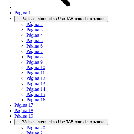
Página
1
...
Páginas intermedias Use TAB para desplazarse.
Página
2
Página
3
Página
4
Página
5
Página
6
Página
7
Página
8
Página
9
Página
10
Página
11
Página
12
Página
13
Página
14
Página
15
Página
16
Página
17
Página
18
Página
19
...
Páginas intermedias Use TAB para desplazarse.
Página
20
Página
21