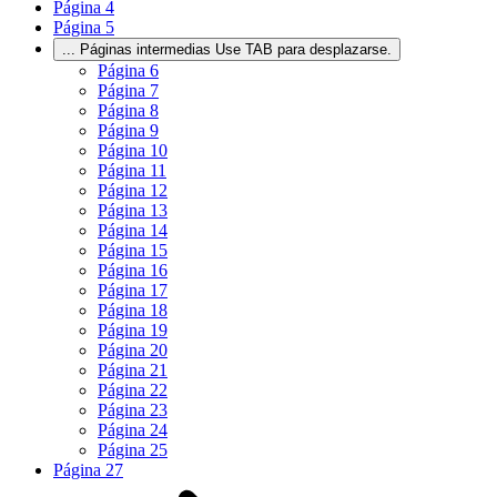
Página
4
Página
5
...
Páginas intermedias Use TAB para desplazarse.
Página
6
Página
7
Página
8
Página
9
Página
10
Página
11
Página
12
Página
13
Página
14
Página
15
Página
16
Página
17
Página
18
Página
19
Página
20
Página
21
Página
22
Página
23
Página
24
Página
25
Página
27