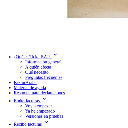
expand_more
¿Qué es TicketBAI?
Información general
A quién afecta
Qué necesito
Preguntas frecuentes
FakturAraba
Material de ayuda
Resumen para declaraciones
expand_more
Emito facturas
Voy a empezar
Ya he empezado
Versiones en pruebas
expand_more
Recibo facturas