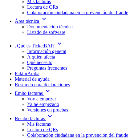
Mis facturas
Lectura de QRs
Colaboración ciudadana en la prevención del fraude
expand_more
Área técnica
Documentación técnica
Listado de software
expand_more
¿Qué es TicketBAI?
Información general
A quién afecta
Qué necesito
Preguntas frecuentes
FakturAraba
Material de ayuda
Resumen para declaraciones
expand_more
Emito facturas
Voy a empezar
Ya he empezado
Versiones en pruebas
expand_more
Recibo facturas
Mis facturas
Lectura de QRs
Colaboración ciudadana en la prevención del fraude