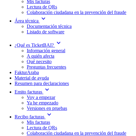
Mis facturas
Lectura de QRs
Colaboración ciudadana en la prevención del fraude
expand_more
Área técnica
Documentación técnica
Listado de software
expand_more
¿Qué es TicketBAI?
Información general
A quién afecta
Qué necesito
Preguntas frecuentes
FakturAraba
Material de ayuda
Resumen para declaraciones
expand_more
Emito facturas
Voy a empezar
Ya he empezado
Versiones en pruebas
expand_more
Recibo facturas
Mis facturas
Lectura de QRs
Colaboración ciudadana en la prevención del fraude