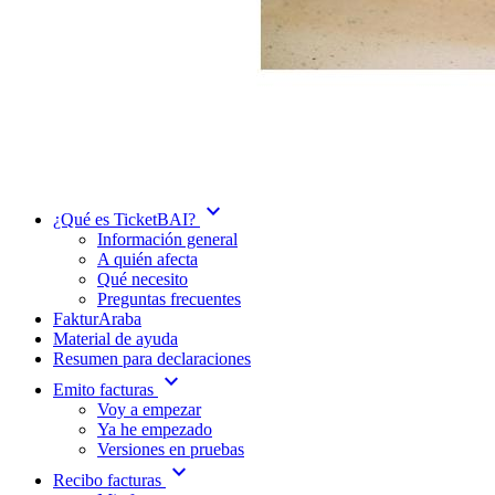
expand_more
¿Qué es TicketBAI?
Información general
A quién afecta
Qué necesito
Preguntas frecuentes
FakturAraba
Material de ayuda
Resumen para declaraciones
expand_more
Emito facturas
Voy a empezar
Ya he empezado
Versiones en pruebas
expand_more
Recibo facturas