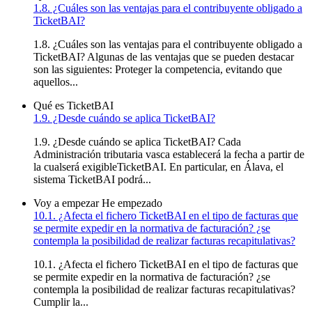
1.8. ¿Cuáles son las ventajas para el contribuyente obligado a
TicketBAI?
1.8. ¿Cuáles son las ventajas para el contribuyente obligado a
TicketBAI? Algunas de las ventajas que se pueden destacar
son las siguientes: Proteger la competencia, evitando que
aquellos...
Qué es TicketBAI
1.9. ¿Desde cuándo se aplica TicketBAI?
1.9. ¿Desde cuándo se aplica TicketBAI? Cada
Administración tributaria vasca establecerá la fecha a partir de
la cualserá exigibleTicketBAI. En particular, en Álava, el
sistema TicketBAI podrá...
Voy a empezar
He empezado
10.1. ¿Afecta el fichero TicketBAI en el tipo de facturas que
se permite expedir en la normativa de facturación? ¿se
contempla la posibilidad de realizar facturas recapitulativas?
10.1. ¿Afecta el fichero TicketBAI en el tipo de facturas que
se permite expedir en la normativa de facturación? ¿se
contempla la posibilidad de realizar facturas recapitulativas?
Cumplir la...