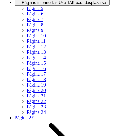
...
Páginas intermedias Use TAB para desplazarse.
Página
5
Página
6
Página
7
Página
8
Página
9
Página
10
Página
11
Página
12
Página
13
Página
14
Página
15
Página
16
Página
17
Página
18
Página
19
Página
20
Página
21
Página
22
Página
23
Página
24
Página
27