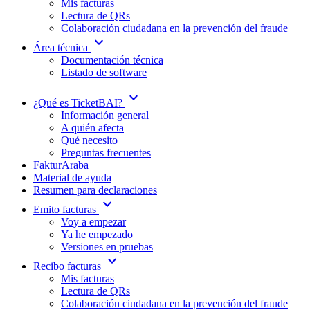
Mis facturas
Lectura de QRs
Colaboración ciudadana en la prevención del fraude
expand_more
Área técnica
Documentación técnica
Listado de software
expand_more
¿Qué es TicketBAI?
Información general
A quién afecta
Qué necesito
Preguntas frecuentes
FakturAraba
Material de ayuda
Resumen para declaraciones
expand_more
Emito facturas
Voy a empezar
Ya he empezado
Versiones en pruebas
expand_more
Recibo facturas
Mis facturas
Lectura de QRs
Colaboración ciudadana en la prevención del fraude