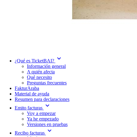
expand_more
¿Qué es TicketBAI?
Información general
A quién afecta
Qué necesito
Preguntas frecuentes
FakturAraba
Material de ayuda
Resumen para declaraciones
expand_more
Emito facturas
Voy a empezar
Ya he empezado
Versiones en pruebas
expand_more
Recibo facturas