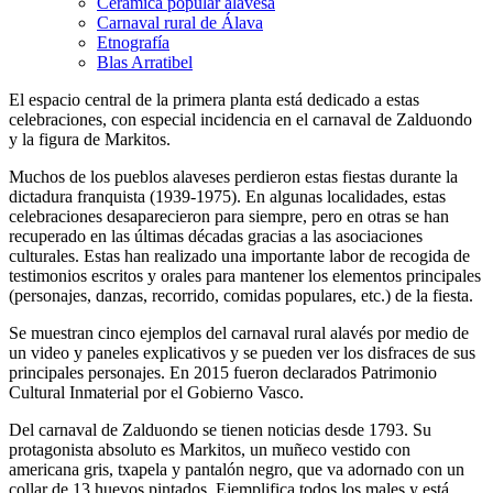
Cerámica popular alavesa
Carnaval rural de Álava
Etnografía
Blas Arratibel
El espacio central de la primera planta está dedicado a estas
celebraciones, con especial incidencia en el carnaval de Zalduondo
y la figura de Markitos.
Muchos de los pueblos alaveses perdieron estas fiestas durante la
dictadura franquista (1939-1975). En algunas localidades, estas
celebraciones desaparecieron para siempre, pero en otras se han
recuperado en las últimas décadas gracias a las asociaciones
culturales. Estas han realizado una importante labor de recogida de
testimonios escritos y orales para mantener los elementos principales
(personajes, danzas, recorrido, comidas populares, etc.) de la fiesta.
Se muestran cinco ejemplos del carnaval rural alavés por medio de
un video y paneles explicativos y se pueden ver los disfraces de sus
principales personajes. En 2015 fueron declarados Patrimonio
Cultural Inmaterial por el Gobierno Vasco.
Del carnaval de Zalduondo se tienen noticias desde 1793. Su
protagonista absoluto es Markitos, un muñeco vestido con
americana gris, txapela y pantalón negro, que va adornado con un
collar de 13 huevos pintados. Ejemplifica todos los males y está