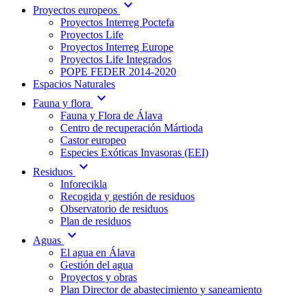
expand_more
Proyectos europeos
Proyectos Interreg Poctefa
Proyectos Life
Proyectos Interreg Europe
Proyectos Life Integrados
POPE FEDER 2014-2020
Espacios Naturales
expand_more
Fauna y flora
Fauna y Flora de Álava
Centro de recuperación Mártioda
Castor europeo
Especies Exóticas Invasoras (EEI)
expand_more
Residuos
Inforecikla
Recogida y gestión de residuos
Observatorio de residuos
Plan de residuos
expand_more
Aguas
El agua en Álava
Gestión del agua
Proyectos y obras
Plan Director de abastecimiento y saneamiento