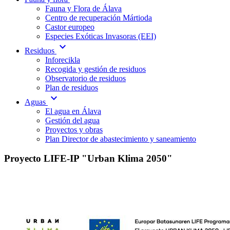
Fauna y Flora de Álava
Centro de recuperación Mártioda
Castor europeo
Especies Exóticas Invasoras (EEI)
expand_more
Residuos
Inforecikla
Recogida y gestión de residuos
Observatorio de residuos
Plan de residuos
expand_more
Aguas
El agua en Álava
Gestión del agua
Proyectos y obras
Plan Director de abastecimiento y saneamiento
Proyecto LIFE-IP "Urban Klima 2050"