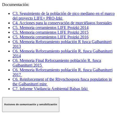
Documentación:
C3. Seguimiento de la población de pico mediano en el marco
del proyecto LIFE+ PRO-Izki
C4. Acciones para la conservación de murciélagos forestales
C5. Memoria cerramientos LIFE Proizki 2014
C5. Memoria cerramientos LIFE Proizki 2015
C5. Memoria cerramientos LIFE Proizki 2016
C6. Memoria Reforzamiento población R fusca Galbaniturri
2013
C6. Memoria Reforzamiento población R. fusca Galbaniturri
2014
C6. Memoria Final Reforzamiento población R. fusca
Galbaniturri 2015
C6. Memoria Reforzamiento población R. fusca Galbaniturri
2017
C6. Reinforcement of the Rhynchospora fusca population in
the Galbaniturri mire
C7. Informe Vigilancia Ambiental Balsas Izki
Acciones de comunicación y sensibilización