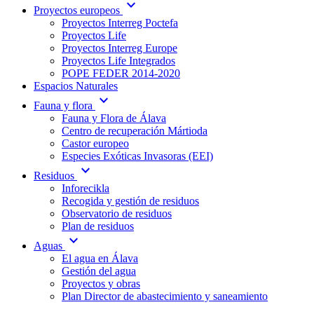
expand_more
Proyectos europeos
Proyectos Interreg Poctefa
Proyectos Life
Proyectos Interreg Europe
Proyectos Life Integrados
POPE FEDER 2014-2020
Espacios Naturales
expand_more
Fauna y flora
Fauna y Flora de Álava
Centro de recuperación Mártioda
Castor europeo
Especies Exóticas Invasoras (EEI)
expand_more
Residuos
Inforecikla
Recogida y gestión de residuos
Observatorio de residuos
Plan de residuos
expand_more
Aguas
El agua en Álava
Gestión del agua
Proyectos y obras
Plan Director de abastecimiento y saneamiento