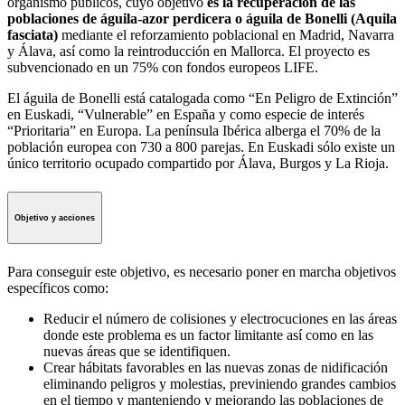
organismo públicos, cuyo objetivo
es la recuperación de las
poblaciones de águila-azor perdicera o águila de Bonelli (Aquila
fasciata)
mediante el reforzamiento poblacional en Madrid, Navarra
y Álava, así como la reintroducción en Mallorca. El proyecto es
subvencionado en un 75% con fondos europeos LIFE.
El águila de Bonelli está catalogada como “En Peligro de Extinción”
en Euskadi, “Vulnerable” en España y como especie de interés
“Prioritaria” en Europa. La península Ibérica alberga el 70% de la
población europea con 730 a 800 parejas. En Euskadi sólo existe un
único territorio ocupado compartido por Álava, Burgos y La Rioja.
Objetivo y acciones
Para conseguir este objetivo, es necesario poner en marcha objetivos
específicos como:
Reducir el número de colisiones y electrocuciones en las áreas
donde este problema es un factor limitante así como en las
nuevas áreas que se identifiquen.
Crear hábitats favorables en las nuevas zonas de nidificación
eliminando peligros y molestias, previniendo grandes cambios
en el tiempo y manteniendo y mejorando las poblaciones de