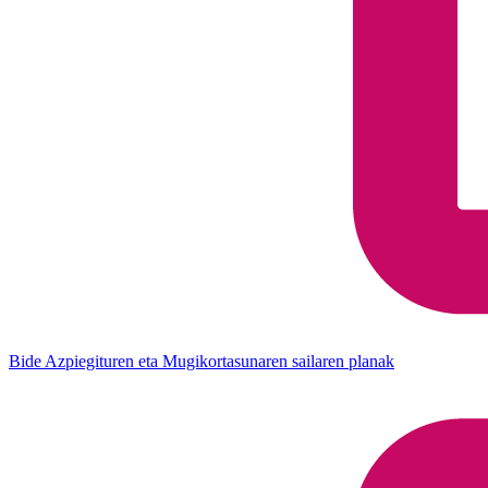
Bide Azpiegituren eta Mugikortasunaren sailaren planak