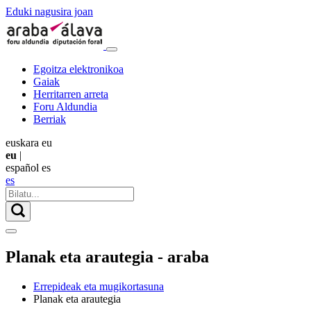
Eduki nagusira joan
Egoitza elektronikoa
Gaiak
Herritarren arreta
Foru Aldundia
Berriak
euskara
eu
eu
|
español
es
es
Planak eta arautegia - araba
Errepideak eta mugikortasuna
Planak eta arautegia