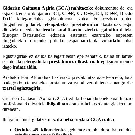
Gidarien Gaitasun Agiria
(GGA)
nahitaezko
dokumentua da, eta
egiaztatzen du ibilgailuen
C1, C1+E, C, C+E, D1, D1+E, D edo
D+E
kategorietako gidabaimena izatea beharrezkoa duten
ibilgailuen gidariek
etengabeko prestakuntza
ikastaroak egin
dituztela eta/edo
hasierako kualifikazio
azterketa
gainditu
dutela,
Europar Batasuneko edozein estatutan ezarritako enpresen
ibilgailuekin errepide publiko espainiarretatik
zirkulatu
ahal
izateko.
Egiaztagiriak ez dauka baliagarritasun epe zehatzik, baina titularrak
eskatutako
etengabeko
prestakuntza ikastaroak
egitearen mende
dago
indarraldia
.
Arabako Foru Aldundiak hasierako prestakuntza azterketa edo, hala
badagokio, etengabeko prestakuntza gainditzen dutenei emango die
txartel egiaztagiria
.
Gidarien Gaitasun Agiria (GGA) eduki behar dutenek kualifikazio
profesionaleko txartela
ibilgailuan
eraman beharko dute gidatzen ari
direnean.
Ibilgailu hauek gidatzeko
ez da beharrezkoa GGA izatea
:
Orduko 45 kilometroko
gehienezko abiadura baimendua