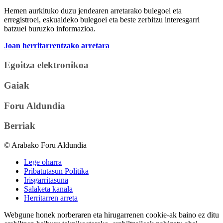
Hemen aurkituko duzu jendearen arretarako bulegoei eta
erregistroei, eskualdeko bulegoei eta beste zerbitzu interesgarri
batzuei buruzko informazioa.
Joan herritarrentzako arretara
Egoitza elektronikoa
Gaiak
Foru Aldundia
Berriak
© Arabako Foru Aldundia
Lege oharra
Pribatutasun Politika
Irisgarritasuna
Salaketa kanala
Herritarren arreta
Webgune honek norberaren eta hirugarrenen cookie-ak baino ez ditu