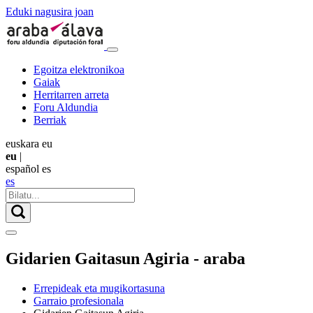
Eduki nagusira joan
Egoitza elektronikoa
Gaiak
Herritarren arreta
Foru Aldundia
Berriak
euskara
eu
eu
|
español
es
es
Gidarien Gaitasun Agiria - araba
Errepideak eta mugikortasuna
Garraio profesionala