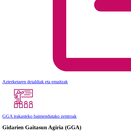
Azterketaren deialdiak eta emaitzak
GGA irakasteko baimendutako zentroak
Gidarien Gaitasun Agiria (GGA)