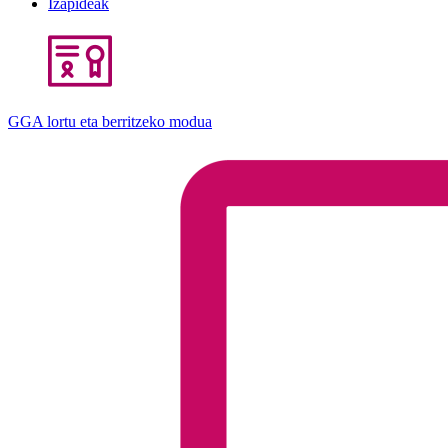
Izapideak
GGA lortu eta berritzeko modua