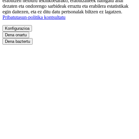
erabiltzen helburu teknikoetarako, erabiltzaileek nabigatu ahal
dezaten eta ondorengo sarbideak erraztu eta erabilera estatistikak
egin daitezen, eta ez ditu datu pertsonalak biltzen ez lagatzen.
Pribatutasun-politika kontsultatu
Konfigurazioa
Dena onartu
Dena baztertu