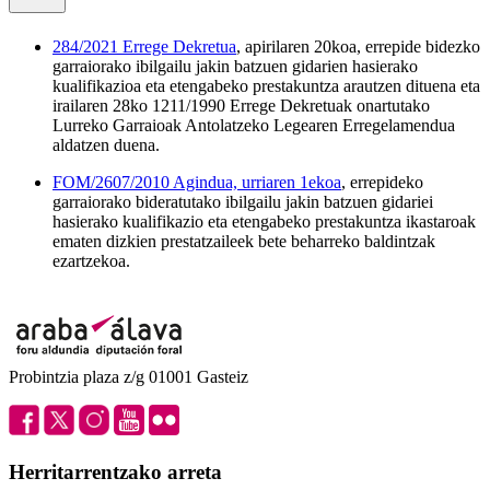
284/2021 Errege Dekretua
, apirilaren 20koa, errepide bidezko
garraiorako ibilgailu jakin batzuen gidarien hasierako
kualifikazioa eta etengabeko prestakuntza arautzen dituena eta
irailaren 28ko 1211/1990 Errege Dekretuak onartutako
Lurreko Garraioak Antolatzeko Legearen Erregelamendua
aldatzen duena.
FOM/2607/2010 Agindua, urriaren 1ekoa
, errepideko
garraiorako bideratutako ibilgailu jakin batzuen gidariei
hasierako kualifikazio eta etengabeko prestakuntza ikastaroak
ematen dizkien prestatzaileek bete beharreko baldintzak
ezartzekoa.
Probintzia plaza z/g 01001 Gasteiz
Herritarrentzako arreta