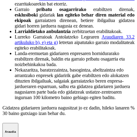
ezarritakoarekin bat etorriz.
Garraio
pribatu osagarrirako
erabiltzen direnak,
esklusiboki
gidariak
lan egiteko behar diren
material edo
ekipoak
garraiatzen direnean, betiere ibilgailua gidatzea
gidari horren jarduera nagusia ez denean.
Larrialdietako anbulantzia
zerbitzuetan erabilitakoak.
Lurreko Garraioak Antolatzeko
Legearen
Araudiaren 33.2
artikuluko b), e) eta g)
letretan aipatutako garraio modalitateak
egiteko erabilitakoak.
Landa-eremuetan gidariaren enpresaren hornidurarako
erabiltzen direnak, baldin eta garraio pribatu osagarria eta
noizbehinkakoa bada.
Nekazaritza, baratzezaintza, basogintza, abeltzaintza edo
arrantzako enpresek gidaririk gabe erabiltzen edo alokatzen
dituzten ibilgailuak, salgaiak garraiatzeko beren enpresa-
jardueraren esparruan, salbu eta gidatzea gidariaren jarduera
nagusiaren parte bada edo gidatzeak ustiatze-zentroaren
inguruan 100 kilometro baino gehiago egiten baditu.
Gidatzea gidariaren jarduera nagusitzat jo ez dadin, hileko lanaren %
30 baino gutxiago izan behar du.
Araudia