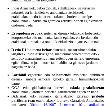
gainditu
ezin
duten ibilgailuek.
Indar Armatuek, babes zibilak, suhiltzaileek, segurtasun-
indarrek eta larrialdietako anbulantzia-zerbitzuek
erabilitakoak, edo indar eta erakunde horien kontrolpean
erabilitakoak, baldin eta garraioa zerbitzu horien eginkizunen
ondorioa bada.
Errepidean probak
egiten ari direnak teknikoki hobetzeko,
konpontzeko edo mantentze lanak egiteko, eta berriak edo
eraldatuak direnak eta oraindik zirkulazioan jarri ez direnak.
D edo D1 baimena behar dutenak
,
mantenimenduko
langileek, bidaiaririk gabe
, mantenimendu-zentrora edo -
zentrotik mantenimendu-lana egiten duen garraio-enpresara
egiten dituzten joan-etorrietan, baldin eta gidatzea jarduera
nagusia ez bada.
Larrialdi
egoeretan edo
salbamendu
misioetan erabiltzen
direnak, irabazi asmorik gabeko garraio humanitariokoak
barne.
GGA edo gidabaimena lortzeko
eskola praktikoetan
erabilitakoak,jarduera horietan garraiatzerik egiten ez bada.
Bidaiariak edo salgaiak garraiatzeko
garraio pribatu
partikularrean
erabilitakoak, Lurreko Garraioak Antolatzeko
uztailaren
30eko 16/1987 Legearen 101. artikuluan