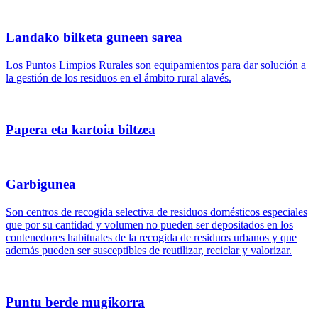
Landako bilketa guneen sarea
Los Puntos Limpios Rurales son equipamientos para dar solución a
la gestión de los residuos en el ámbito rural alavés.
Papera eta kartoia biltzea
Garbigunea
Son centros de recogida selectiva de residuos domésticos especiales
que por su cantidad y volumen no pueden ser depositados en los
contenedores habituales de la recogida de residuos urbanos y que
además pueden ser susceptibles de reutilizar, reciclar y valorizar.
Puntu berde mugikorra