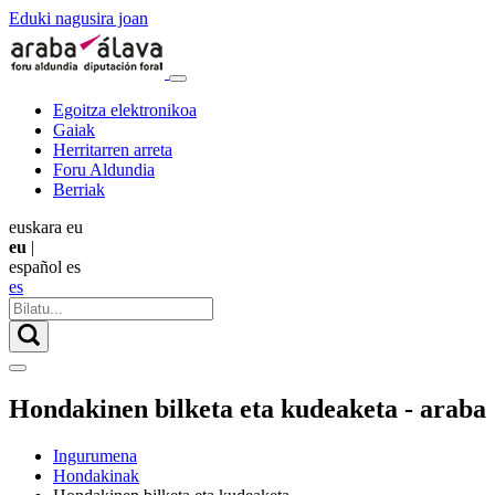
Eduki nagusira joan
Egoitza elektronikoa
Gaiak
Herritarren arreta
Foru Aldundia
Berriak
euskara
eu
eu
|
español
es
es
Hondakinen bilketa eta kudeaketa - araba
Ingurumena
Hondakinak