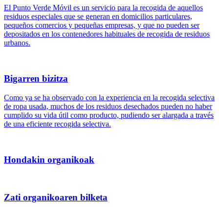
El Punto Verde Móvil es un servicio para la recogida de aquellos
residuos especiales que se generan en domicilios particulares,
pequeños comercios y pequeñas empresas, y que no pueden ser
depositados en los contenedores habituales de recogida de residuos
urbanos.
Bigarren bizitza
Como ya se ha observado con la experiencia en la recogida selectiva
de ropa usada, muchos de los residuos desechados pueden no haber
cumplido su vida útil como producto, pudiendo ser alargada a través
de una eficiente recogida selectiva.
Hondakin organikoak
Zati organikoaren bilketa