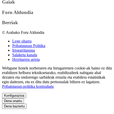
Gaiak
Foru Aldundia
Berriak
© Arabako Foru Aldundia
Lege oharra
Pribatutasun Politika
Irisgarritasuna
Salaketa kanala
Herritarren arreta
Webgune honek norberaren eta hirugarrenen cookie-ak baino ez ditu
erabiltzen helburu teknikoetarako, erabiltzaileek nabigatu ahal
dezaten eta ondorengo sarbideak erraztu eta erabilera estatistikak
egin daitezen, eta ez ditu datu pertsonalak biltzen ez lagatzen.
Pribatutasun-politika kontsultatu
Konfigurazioa
Dena onartu
Dena baztertu