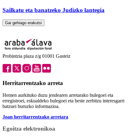
Sailkatu eta banatzeko Judizko lantegia
Gai gehiago erakutsi
Probintzia plaza z/g 01001 Gasteiz
Herritarrentzako arreta
Hemen aurkituko duzu jendearen arretarako bulegoei eta
erregistroei, eskualdeko bulegoei eta beste zerbitzu interesgarri
batzuei buruzko informazioa.
Joan herritarrentzako arretara
Egoitza elektronikoa