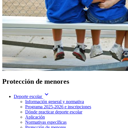
Protección de menores
expand_more
Deporte escolar
Información general y normativa
Programa 2025-2026 e inscripciones
Dónde practicar deporte escolar
Aplicación
Normativas específicas
Protección de menores