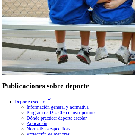
Publicaciones sobre deporte
expand_more
Deporte escolar
Información general y normativa
Programa 2025-2026 e inscripciones
Dónde practicar deporte escolar
Aplicación
Normativas específicas
Protección de menores