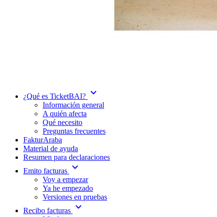
expand_more
¿Qué es TicketBAI?
Información general
A quién afecta
Qué necesito
Preguntas frecuentes
FakturAraba
Material de ayuda
Resumen para declaraciones
expand_more
Emito facturas
Voy a empezar
Ya he empezado
Versiones en pruebas
expand_more
Recibo facturas