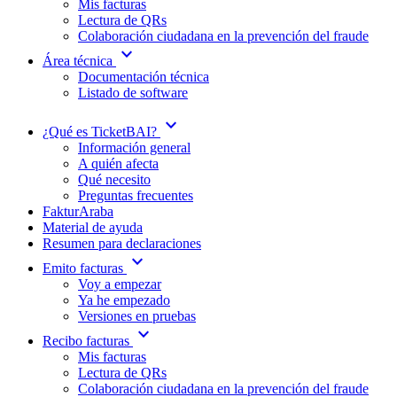
Mis facturas
Lectura de QRs
Colaboración ciudadana en la prevención del fraude
expand_more
Área técnica
Documentación técnica
Listado de software
expand_more
¿Qué es TicketBAI?
Información general
A quién afecta
Qué necesito
Preguntas frecuentes
FakturAraba
Material de ayuda
Resumen para declaraciones
expand_more
Emito facturas
Voy a empezar
Ya he empezado
Versiones en pruebas
expand_more
Recibo facturas
Mis facturas
Lectura de QRs
Colaboración ciudadana en la prevención del fraude