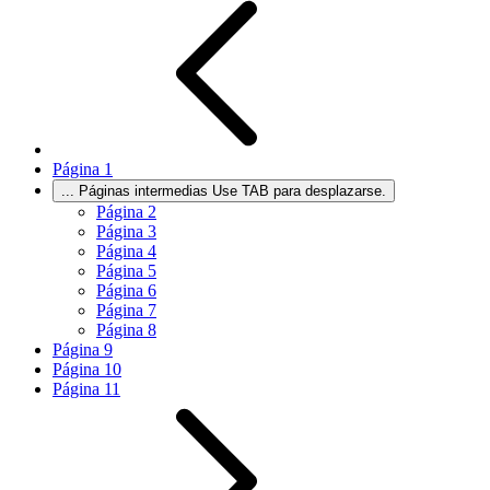
Página
1
...
Páginas intermedias Use TAB para desplazarse.
Página
2
Página
3
Página
4
Página
5
Página
6
Página
7
Página
8
Página
9
Página
10
Página
11