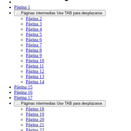
Página
1
...
Páginas intermedias Use TAB para desplazarse.
Página
2
Página
3
Página
4
Página
5
Página
6
Página
7
Página
8
Página
9
Página
10
Página
11
Página
12
Página
13
Página
14
Página
15
Página
16
Página
17
...
Páginas intermedias Use TAB para desplazarse.
Página
18
Página
19
Página
20
Página
21
Página
22