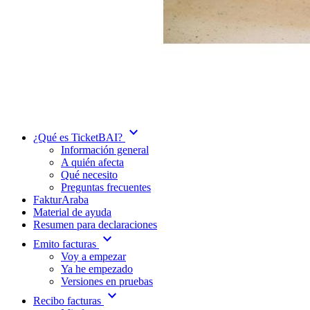
expand_more
¿Qué es TicketBAI?
Información general
A quién afecta
Qué necesito
Preguntas frecuentes
FakturAraba
Material de ayuda
Resumen para declaraciones
expand_more
Emito facturas
Voy a empezar
Ya he empezado
Versiones en pruebas
expand_more
Recibo facturas