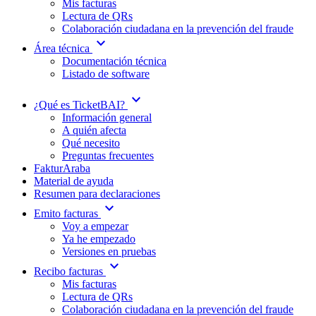
Mis facturas
Lectura de QRs
Colaboración ciudadana en la prevención del fraude
expand_more
Área técnica
Documentación técnica
Listado de software
expand_more
¿Qué es TicketBAI?
Información general
A quién afecta
Qué necesito
Preguntas frecuentes
FakturAraba
Material de ayuda
Resumen para declaraciones
expand_more
Emito facturas
Voy a empezar
Ya he empezado
Versiones en pruebas
expand_more
Recibo facturas
Mis facturas
Lectura de QRs
Colaboración ciudadana en la prevención del fraude