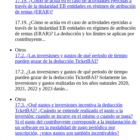
17.19. ¿Cómo se actúa en el caso de actividades ejercidas a
través de la titularidad EB entidades en régimen de atribución
de rentas (ERAR)?
17.19. ¿Cómo se actúa en el caso de actividades ejercidas a
través de la titularidad EB entidades en régimen de atribución
de rentas (ERAR)? La deducción y los límites se aplican por
contribuyente...
Otros
17.2. ¿Las inversiones y gastos de qué periodo de tiempo
pueden gozar de la deducción TicketBAI?
17.2. ¿Las inversiones y gastos de qué periodo de tiempo
pueden gozar de la deducción TicketBAI? Solamente las
inversiones y gastos realizadas en los años naturales 2020,
2021, 2022 y 2023 darán...
Otros
17.3. ¿Qué gastos e inversiones incentiva la deducción
TcketBAI? ¿Cuándo se entiende realizado el gasto o la
inversión: cuando se incurre en el mismo o cuando se paga?
Si el gasto del contribuyente corresponde a la implantación de
un software en la modalidad de pago periódico por
suscripción, ¿estos gastos son también incentivables?