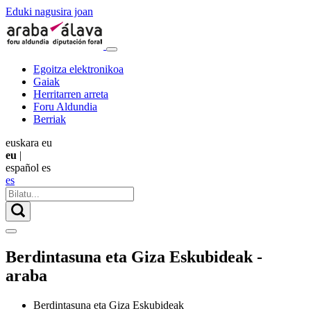
Eduki nagusira joan
Egoitza elektronikoa
Gaiak
Herritarren arreta
Foru Aldundia
Berriak
euskara
eu
eu
|
español
es
es
Berdintasuna eta Giza Eskubideak -
araba
Berdintasuna eta Giza Eskubideak