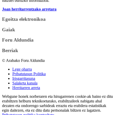
batzuei buruzko informazioa.
Joan herritarrentzako arretara
Egoitza elektronikoa
Gaiak
Foru Aldundia
Berriak
© Arabako Foru Aldundia
Lege oharra
Pribatutasun Politika
Irisgarritasuna
Salaketa kanala
Herritarren arreta
Webgune honek norberaren eta hirugarrenen cookie-ak baino ez ditu
erabiltzen helburu teknikoetarako, erabiltzaileek nabigatu ahal
dezaten eta ondorengo sarbideak erraztu eta erabilera estatistikak
egin daitezen, eta ez ditu datu pertsonalak biltzen ez lagatzen.
Pribatutasun-politika kontsultatu