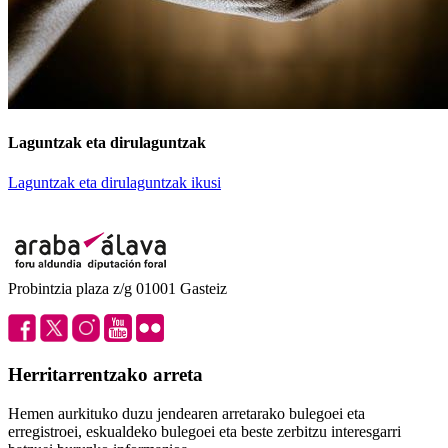
Laguntzak eta dirulaguntzak
Laguntzak eta dirulaguntzak ikusi
Probintzia plaza z/g 01001 Gasteiz
Herritarrentzako arreta
Hemen aurkituko duzu jendearen arretarako bulegoei eta
erregistroei, eskualdeko bulegoei eta beste zerbitzu interesgarri