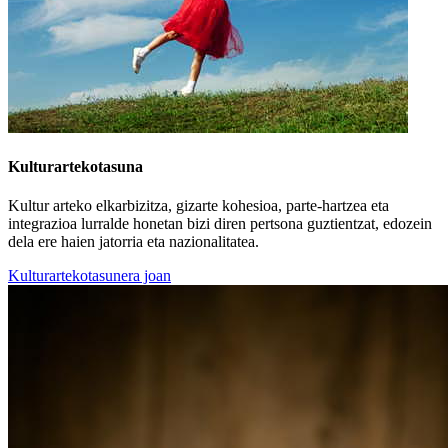
Kulturartekotasuna
Kultur arteko elkarbizitza, gizarte kohesioa, parte-hartzea eta
integrazioa lurralde honetan bizi diren pertsona guztientzat, edozein
dela ere haien jatorria eta nazionalitatea.
Kulturartekotasunera joan