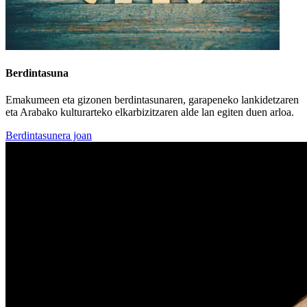
Berdintasuna
Emakumeen eta gizonen berdintasunaren, garapeneko lankidetzaren
eta Arabako kulturarteko elkarbizitzaren alde lan egiten duen arloa.
Berdintasunera joan