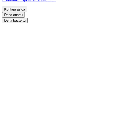
Konfigurazioa
Dena onartu
Dena baztertu