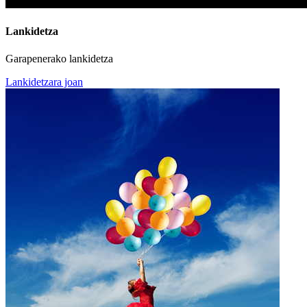
Lankidetza
Garapenerako lankidetza
Lankidetzara joan