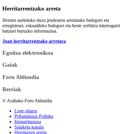
Herritarrentzako arreta
Hemen aurkituko duzu jendearen arretarako bulegoei eta
erregistroei, eskualdeko bulegoei eta beste zerbitzu interesgarri
batzuei buruzko informazioa.
Joan herritarrentzako arretara
Egoitza elektronikoa
Gaiak
Foru Aldundia
Berriak
© Arabako Foru Aldundia
Lege oharra
Pribatutasun Politika
Irisgarritasuna
Salaketa kanala
Herritarren arreta