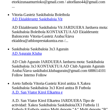
etorkizunaamurrioko@gmail.com / aitorllano44@gmail.com
...
Vitoria-Gasteiz
Saskibaloia
Boleibola
AD Ekialderantz Saskibaloia Vit
AD Ekialderantz Saskibaloia Vit JARDUERA Jarduera mota:
Saskibaloia Boleibola KONTAKTUA AD Ekialderantz
Baloncesto Vitoria-Gasteiz Araba/Álava
ekialdea@athlonprestakuntza.eus /...
Saskibaloia
Saskibaloia 3x3
Agurain
AD Agurain Kluba
AD Club Agurain JARDUERA Jarduera mota: Saskibaloia
Saskibaloia 3x3 KONTAKTUA AD Club Agurain Agurain
Araba/Álava saskibaloi.klubagurain@gmail.com 688614101
Follow Interno Follow
Areto futbola
Vitoria-Gasteiz
Kirol anitza A
Xakea
Saskibaloia
Saskibaloia 3x3
Kirol anitza B
Futbola
A.D. San Viator Kirol Elkartea e
A.D. San Viator Kirol Elkartea JARDUERA Tipo de
actividad: Xakea Saskibaloia Saskibaloia3X3 Futbola 11
Futbola 8 Futbola aretoa Multi deporte "A" Multi deporte "B"