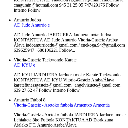
cnagurain@hotmail.com 945 31 25 05 747429176 Follow
Interno Follow
Amurrio
Judoa
AD Judo Amurrio e
AD Judo Amurrio JARDUERA Jarduera mota: Judoa
KONTAKTUA AD Judo Amurrio Vitoria-Gasteiz Araba/
Álava judoamurrioedu@gmail.com / enekoga.94@gmail.com
639625947 | 680106221 Follow...
Vitoria-Gasteiz
Taekwondo
Karate
AD KYU e
AD KYU JARDUERA Jarduera mota: Karate Taekwondo
KONTAKTUA AD KYU Vitoria-Gasteiz Araba/Álava
karatefitnessgasteiz@gmail.com | angelvizuete@gmail.com
639 27 62 47 Follow Interno Follow
Amurrio
Fútbol 8
Vitoria-Gasteiz - Aretoko futbola Armentxo Armentia
Vitoria-Gasteiz - Aretoko futbola JARDUERA Jarduera mota:
Lehiaketa 8ko Futbola KONTAKTUA AD Etorkizuna
Aialako F.T. Amurrio Araba/Álava