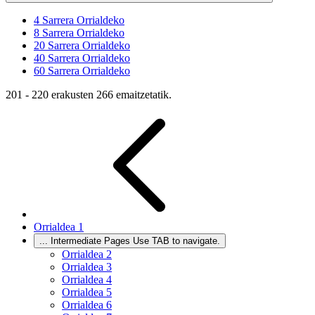
4
Sarrera Orrialdeko
8
Sarrera Orrialdeko
20
Sarrera Orrialdeko
40
Sarrera Orrialdeko
60
Sarrera Orrialdeko
201 - 220 erakusten 266 emaitzetatik.
Orrialdea
1
...
Intermediate Pages Use TAB to navigate.
Orrialdea
2
Orrialdea
3
Orrialdea
4
Orrialdea
5
Orrialdea
6