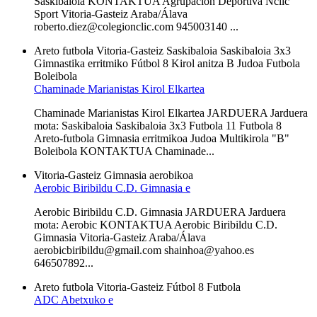
Saskibaloia KONTAKTUA Agrupación Deportiva Nclic
Sport Vitoria-Gasteiz Araba/Álava
roberto.diez@colegionclic.com 945003140 ...
Areto futbola
Vitoria-Gasteiz
Saskibaloia
Saskibaloia 3x3
Gimnastika erritmiko
Fútbol 8
Kirol anitza B
Judoa
Futbola
Boleibola
Chaminade Marianistas Kirol Elkartea
Chaminade Marianistas Kirol Elkartea JARDUERA Jarduera
mota: Saskibaloia Saskibaloia 3x3 Futbola 11 Futbola 8
Areto-futbola Gimnasia erritmikoa Judoa Multikirola "B"
Boleibola KONTAKTUA Chaminade...
Vitoria-Gasteiz
Gimnasia aerobikoa
Aerobic Biribildu C.D. Gimnasia e
Aerobic Biribildu C.D. Gimnasia JARDUERA Jarduera
mota: Aerobic KONTAKTUA Aerobic Biribildu C.D.
Gimnasia Vitoria-Gasteiz Araba/Álava
aerobicbiribildu@gmail.com shainhoa@yahoo.es
646507892...
Areto futbola
Vitoria-Gasteiz
Fútbol 8
Futbola
ADC Abetxuko e