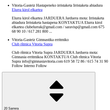
Vitoria-Gasteiz
Hastapeneko irristaketa
Irristaketa abiadura
Elurra kirol elkartea
Elurra kirol elkartea JARDUERA Jarduera mota: Irristaketa
abiadura Irristaketa hastapena KONTAKTUA Elurra kirol
elkartea clubelurrak@gmail.com / saravisp@gmail.com 675
68 90 10 / 617 281 800 ...
Vitoria-Gasteiz
Gimnastika erritmiko
Club rítmica Vitoria Supra
Club rítmica Vitoria Supra JARDUERA Jarduera mota:
Gimnasia erritmikoa KONTAKTUA Club rítmica Vitoria
Supra info@gimnasiavitoria.com 619 58 72 86 / 615 74 31 90
Follow Interno Follow
20 Sarrera