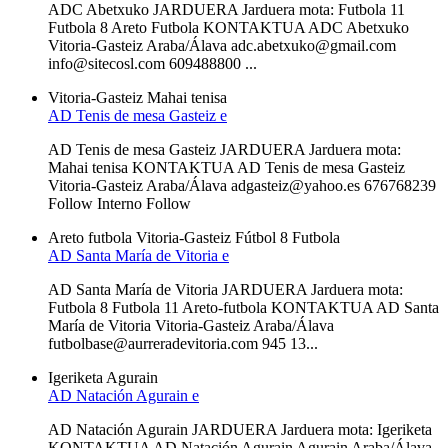
ADC Abetxuko JARDUERA Jarduera mota: Futbola 11
Futbola 8 Areto Futbola KONTAKTUA ADC Abetxuko
Vitoria-Gasteiz Araba/Álava adc.abetxuko@gmail.com
info@sitecosl.com 609488800 ...
Vitoria-Gasteiz
Mahai tenisa
AD Tenis de mesa Gasteiz e
AD Tenis de mesa Gasteiz JARDUERA Jarduera mota:
Mahai tenisa KONTAKTUA AD Tenis de mesa Gasteiz
Vitoria-Gasteiz Araba/Álava adgasteiz@yahoo.es 676768239
Follow Interno Follow
Areto futbola
Vitoria-Gasteiz
Fútbol 8
Futbola
AD Santa María de Vitoria e
AD Santa María de Vitoria JARDUERA Jarduera mota:
Futbola 8 Futbola 11 Areto-futbola KONTAKTUA AD Santa
María de Vitoria Vitoria-Gasteiz Araba/Álava
futbolbase@aurreradevitoria.com 945 13...
Igeriketa
Agurain
AD Natación Agurain e
AD Natación Agurain JARDUERA Jarduera mota: Igeriketa
KONTAKTUA AD Natación Agurain Agurain Araba/Álava