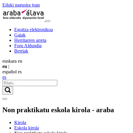
Eduki nagusira joan
Egoitza elektronikoa
Gaiak
Herritarren arreta
Foru Aldundia
Berriak
euskara
eu
eu
|
español
es
es
Non praktikatu eskola kirola - araba
Kirola
Eskola kirola