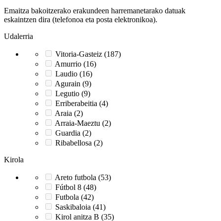
Emaitza bakoitzerako erakundeen harremanetarako datuak
eskaintzen dira (telefonoa eta posta elektronikoa).
Udalerria
Vitoria-Gasteiz (187)
Amurrio (16)
Laudio (16)
Agurain (9)
Legutio (9)
Erriberabeitia (4)
Araia (2)
Arraia-Maeztu (2)
Guardia (2)
Ribabellosa (2)
Kirola
Areto futbola (53)
Fútbol 8 (48)
Futbola (42)
Saskibaloia (41)
Kirol anitza B (35)