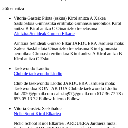
266 emaitza
Vitoria-Gasteiz
Pilota (eskua)
Kirol anitza A
Xakea
Saskibaloia
Gimnastika erritmiko
Gimnasia aerobikoa
Kirol
anitza B
Kirol anitza C
Oinarrizko trebetasuna
Aintzira-Senideak Guraso Elkar e
Aintzira-Senideak Guraso Elkar JARDUERA Jarduera mota:
Xakea Saskibaloia Oinarrizko trebetasuna Kirol-gimnasia
aerobikoa Gimnasia erritmikoa Kirol anitza A Kirol anitza B
Kirol anitza C Esku...
Taekwondo
Laudio
Club de taekwondo Llodio
Club de taekwondo Llodio JARDUERA Jarduera mota:
Taekwondoa KONTAKTUA Club de taekwondo Llodio
tkd.2020@gmail.com / aitziag97@gmail.com 617 36 77 78 /
653 05 13 32 Follow Interno Follow
Vitoria-Gasteiz
Saskibaloia
Nclic Sport Kirol Elkartea
Nclic School Kirol Elkartea JARDUERA Jarduera mota: