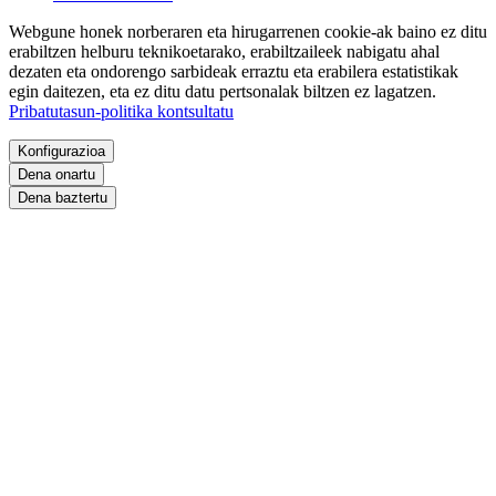
Webgune honek norberaren eta hirugarrenen cookie-ak baino ez ditu
erabiltzen helburu teknikoetarako, erabiltzaileek nabigatu ahal
dezaten eta ondorengo sarbideak erraztu eta erabilera estatistikak
egin daitezen, eta ez ditu datu pertsonalak biltzen ez lagatzen.
Pribatutasun-politika kontsultatu
Konfigurazioa
Dena onartu
Dena baztertu