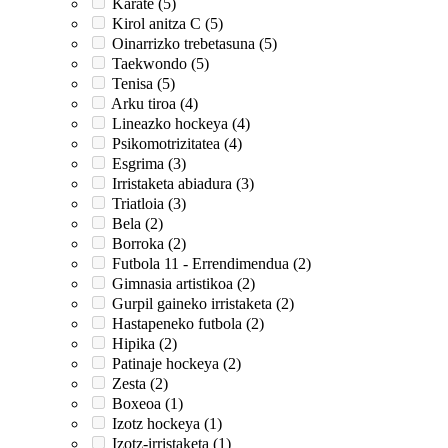
Karate (5)
Kirol anitza C (5)
Oinarrizko trebetasuna (5)
Taekwondo (5)
Tenisa (5)
Arku tiroa (4)
Lineazko hockeya (4)
Psikomotrizitatea (4)
Esgrima (3)
Irristaketa abiadura (3)
Triatloia (3)
Bela (2)
Borroka (2)
Futbola 11 - Errendimendua (2)
Gimnasia artistikoa (2)
Gurpil gaineko irristaketa (2)
Hastapeneko futbola (2)
Hipika (2)
Patinaje hockeya (2)
Zesta (2)
Boxeoa (1)
Izotz hockeya (1)
Izotz-irristaketa (1)