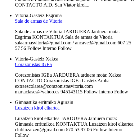
CONTACTO A.D. San Viator kirol...
Vitoria-Gasteiz
Esgrima
Sala de armas de Vitoria
Sala de armas de Vitoria JARDUERA Jarduera mota:
Esgrima KONTAKTUA Sala de armas de Vitoria
salaarmasvitoria@gmail.com / ancave3@gmail.com 607 25
57 56 Follow Interno Follow
Vitoria-Gasteiz
Xakea
Corazonistas IGEa
Corazonistas IGEa JARDUERA arduera mota: Xakea
CONTACTO Corazonistas IGEa Gasteiz Araba
extraescolares@corazonistasvitoria.com
martaclases@yahoo.es 945143115 Follow Interno Follow
Gimnastika erritmiko
Agurain
Luzatzen kirol elkartea
Luzatzen kirol elkartea JARDUERA Jarduera mota:
Gimnasia erritmikoa KONTAKTUA Luzatzen kirol elkartea
clubluzatzen@gmail.com 670 53 97 06 Follow Interno
Follow