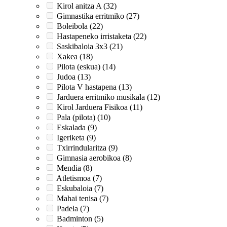
Kirol anitza A (32)
Gimnastika erritmiko (27)
Boleibola (22)
Hastapeneko irristaketa (22)
Saskibaloia 3x3 (21)
Xakea (18)
Pilota (eskua) (14)
Judoa (13)
Pilota V hastapena (13)
Jarduera erritmiko musikala (12)
Kirol Jarduera Fisikoa (11)
Pala (pilota) (10)
Eskalada (9)
Igeriketa (9)
Txirrindularitza (9)
Gimnasia aerobikoa (8)
Mendia (8)
Atletismoa (7)
Eskubaloia (7)
Mahai tenisa (7)
Padela (7)
Badminton (5)