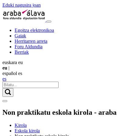
Eduki nagusira joan
Egoitza elektronikoa
Gaiak
Herritarren arreta
Foru Aldundia
Berriak
euskara
eu
eu
|
español
es
es
Non praktikatu eskola kirola - araba
Kirola
Eskola kirola