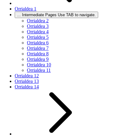
Orrialdea
1
...
Intermediate Pages Use TAB to navigate.
Orrialdea
2
Orrialdea
3
Orrialdea
4
Orrialdea
5
Orrialdea
6
Orrialdea
7
Orrialdea
8
Orrialdea
9
Orrialdea
10
Orrialdea
11
Orrialdea
12
Orrialdea
13
Orrialdea
14