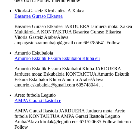
680104112 Follow Interno Follow
Vitoria-Gasteiz
Kirol anitza A
Xakea
Basartea Guraso Elkartea
Basartea Guraso Elkartea JARDUERA Jarduera mota: Xakea
Multikirola A KONTAKTUA Basartea Guraso Elkartea
Vitoria-Gasteiz Araba/Álava
ampagasteizramonbajo@gmail.com 669785641 Follow...
Amurrio
Eskubaloia
Amurrio Eskutik Eskura Eskubaloi Kluba eu
Amurrio Eskutik Eskura Eskubaloi Kluba JARDUERA
Jarduera mota: Eskubaloia KONTAKTUA Amurrio Eskutik
Eskura Eskubaloi Kluba Amurrio Araba/Álava
amurrio.eskubaloia@gmail.com 605748044 ...
Areto futbola
Legutio
AMPA Garazi Ikastola e
AMPA Garazi Ikastola JARDUERA Jarduera mota: Areto
futbola KONTAKTUA AMPA Garazi Ikastola Legutio
Araba/Álava kirolak@legutio.eus 671520635 Follow Interno
Follow