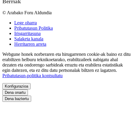
Berriak
© Arabako Foru Aldundia
Lege oharra
Pribatutasun Politika
Irisgarritasuna
Salaketa kanala
Herritarren arreta
Webgune honek norberaren eta hirugarrenen cookie-ak baino ez ditu
erabiltzen helburu teknikoetarako, erabiltzaileek nabigatu ahal
dezaten eta ondorengo sarbideak erraztu eta erabilera estatistikak
egin daitezen, eta ez ditu datu pertsonalak biltzen ez lagatzen.
Pribatutasun-politika kontsultatu
Konfigurazioa
Dena onartu
Dena baztertu