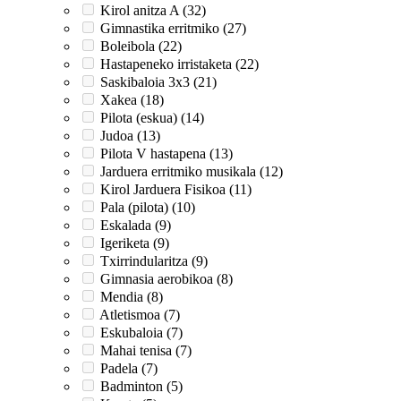
Kirol anitza A (32)
Gimnastika erritmiko (27)
Boleibola (22)
Hastapeneko irristaketa (22)
Saskibaloia 3x3 (21)
Xakea (18)
Pilota (eskua) (14)
Judoa (13)
Pilota V hastapena (13)
Jarduera erritmiko musikala (12)
Kirol Jarduera Fisikoa (11)
Pala (pilota) (10)
Eskalada (9)
Igeriketa (9)
Txirrindularitza (9)
Gimnasia aerobikoa (8)
Mendia (8)
Atletismoa (7)
Eskubaloia (7)
Mahai tenisa (7)
Padela (7)
Badminton (5)