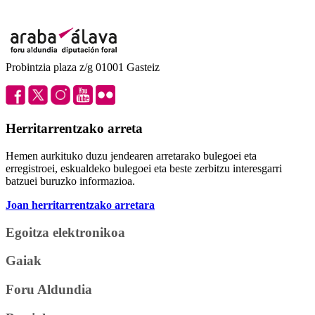
Probintzia plaza z/g 01001 Gasteiz
Herritarrentzako arreta
Hemen aurkituko duzu jendearen arretarako bulegoei eta
erregistroei, eskualdeko bulegoei eta beste zerbitzu interesgarri
batzuei buruzko informazioa.
Joan herritarrentzako arretara
Egoitza elektronikoa
Gaiak
Foru Aldundia