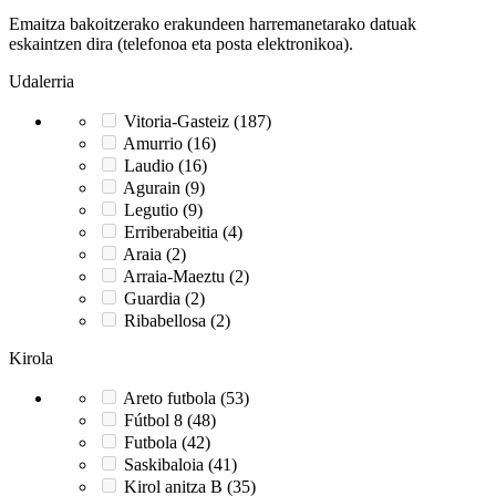
Emaitza bakoitzerako erakundeen harremanetarako datuak
eskaintzen dira (telefonoa eta posta elektronikoa).
Udalerria
Vitoria-Gasteiz (187)
Amurrio (16)
Laudio (16)
Agurain (9)
Legutio (9)
Erriberabeitia (4)
Araia (2)
Arraia-Maeztu (2)
Guardia (2)
Ribabellosa (2)
Kirola
Areto futbola (53)
Fútbol 8 (48)
Futbola (42)
Saskibaloia (41)
Kirol anitza B (35)