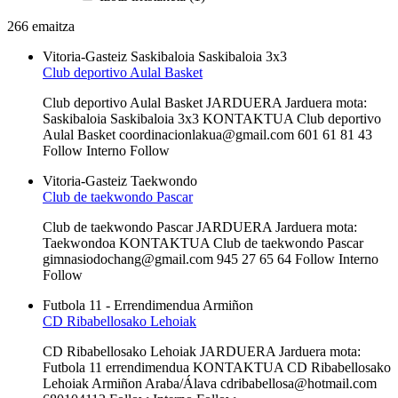
266 emaitza
Vitoria-Gasteiz
Saskibaloia
Saskibaloia 3x3
Club deportivo Aulal Basket
Club deportivo Aulal Basket JARDUERA Jarduera mota:
Saskibaloia Saskibaloia 3x3 KONTAKTUA Club deportivo
Aulal Basket coordinacionlakua@gmail.com 601 61 81 43
Follow Interno Follow
Vitoria-Gasteiz
Taekwondo
Club de taekwondo Pascar
Club de taekwondo Pascar JARDUERA Jarduera mota:
Taekwondoa KONTAKTUA Club de taekwondo Pascar
gimnasiodochang@gmail.com 945 27 65 64 Follow Interno
Follow
Futbola 11 - Errendimendua
Armiñon
CD Ribabellosako Lehoiak
CD Ribabellosako Lehoiak JARDUERA Jarduera mota:
Futbola 11 errendimendua KONTAKTUA CD Ribabellosako
Lehoiak Armiñon Araba/Álava cdribabellosa@hotmail.com