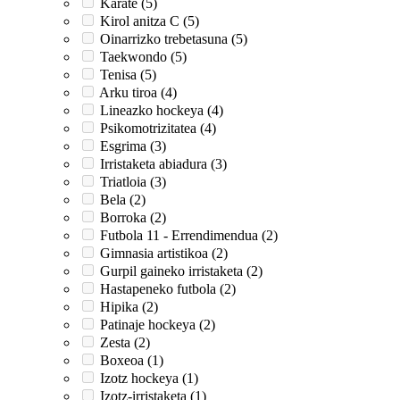
Karate (5)
Kirol anitza C (5)
Oinarrizko trebetasuna (5)
Taekwondo (5)
Tenisa (5)
Arku tiroa (4)
Lineazko hockeya (4)
Psikomotrizitatea (4)
Esgrima (3)
Irristaketa abiadura (3)
Triatloia (3)
Bela (2)
Borroka (2)
Futbola 11 - Errendimendua (2)
Gimnasia artistikoa (2)
Gurpil gaineko irristaketa (2)
Hastapeneko futbola (2)
Hipika (2)
Patinaje hockeya (2)
Zesta (2)
Boxeoa (1)
Izotz hockeya (1)
Izotz-irristaketa (1)