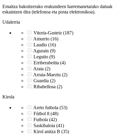
Emaitza bakoitzerako erakundeen harremanetarako datuak
eskaintzen dira (telefonoa eta posta elektronikoa).
Udalerria
Vitoria-Gasteiz (187)
Amurrio (16)
Laudio (16)
Agurain (9)
Legutio (9)
Erriberabeitia (4)
Araia (2)
Arraia-Maeztu (2)
Guardia (2)
Ribabellosa (2)
Kirola
Areto futbola (53)
Fútbol 8 (48)
Futbola (42)
Saskibaloia (41)
Kirol anitza B (35)