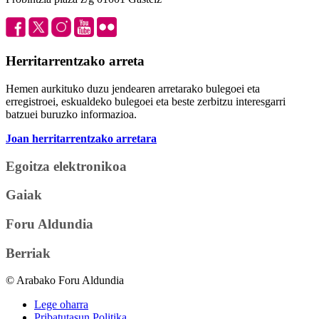
Herritarrentzako arreta
Hemen aurkituko duzu jendearen arretarako bulegoei eta
erregistroei, eskualdeko bulegoei eta beste zerbitzu interesgarri
batzuei buruzko informazioa.
Joan herritarrentzako arretara
Egoitza elektronikoa
Gaiak
Foru Aldundia
Berriak
© Arabako Foru Aldundia
Lege oharra
Pribatutasun Politika