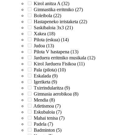
Kirol anitza A (32)
Gimnastika erritmiko (27)
Boleibola (22)
Hastapeneko irristaketa (22)
Saskibaloia 3x3 (21)
Xakea (18)
Pilota (eskua) (14)
Judoa (13)
Pilota V hastapena (13)
Jarduera erritmiko musikala (12)
Kirol Jarduera Fisikoa (11)
Pala (pilota) (10)
Eskalada (9)
Igeriketa (9)
Txirrindularitza (9)
Gimnasia aerobikoa (8)
Mendia (8)
Atletismoa (7)
Eskubaloia (7)
Mahai tenisa (7)
Padela (7)
Badminton (5)