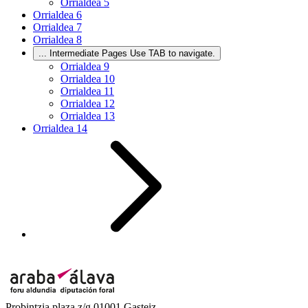
Orrialdea
5
Orrialdea
6
Orrialdea
7
Orrialdea
8
...
Intermediate Pages Use TAB to navigate.
Orrialdea
9
Orrialdea
10
Orrialdea
11
Orrialdea
12
Orrialdea
13
Orrialdea
14
Probintzia plaza z/g 01001 Gasteiz