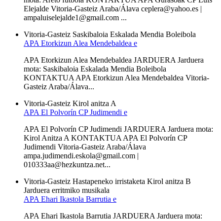
Elejalde Vitoria-Gasteiz Araba/Álava ceplera@yahoo.es |
ampaluiselejalde1@gmail.com ...
Vitoria-Gasteiz
Saskibaloia
Eskalada
Mendia
Boleibola
APA Etorkizun Alea Mendebaldea e
APA Etorkizun Alea Mendebaldea JARDUERA Jarduera
mota: Saskibaloia Eskalada Mendia Boleibola
KONTAKTUA APA Etorkizun Alea Mendebaldea Vitoria-
Gasteiz Araba/Álava...
Vitoria-Gasteiz
Kirol anitza A
APA El Polvorín CP Judimendi e
APA El Polvorín CP Judimendi JARDUERA Jarduera mota:
Kirol Anitza A KONTAKTUA APA El Polvorín CP
Judimendi Vitoria-Gasteiz Araba/Álava
ampa.judimendi.eskola@gmail.com |
010333aa@hezkuntza.net...
Vitoria-Gasteiz
Hastapeneko irristaketa
Kirol anitza B
Jarduera erritmiko musikala
APA Ehari Ikastola Barrutia e
APA Ehari Ikastola Barrutia JARDUERA Jarduera mota: