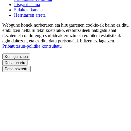
Irisgarritasuna
Salaketa kanala
Herritarren arreta
Webgune honek norberaren eta hirugarrenen cookie-ak baino ez ditu
erabiltzen helburu teknikoetarako, erabiltzaileek nabigatu ahal
dezaten eta ondorengo sarbideak erraztu eta erabilera estatistikak
egin daitezen, eta ez ditu datu pertsonalak biltzen ez lagatzen.
Pribatutasun-politika kontsultatu
Konfigurazioa
Dena onartu
Dena baztertu