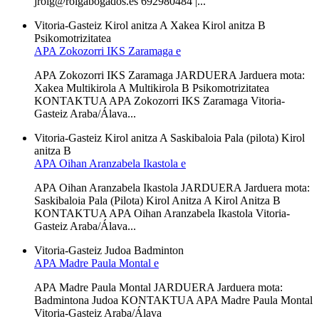
jroig@roigabogados.es 692980484 |...
Vitoria-Gasteiz
Kirol anitza A
Xakea
Kirol anitza B
Psikomotrizitatea
APA Zokozorri IKS Zaramaga e
APA Zokozorri IKS Zaramaga JARDUERA Jarduera mota:
Xakea Multikirola A Multikirola B Psikomotrizitatea
KONTAKTUA APA Zokozorri IKS Zaramaga Vitoria-
Gasteiz Araba/Álava...
Vitoria-Gasteiz
Kirol anitza A
Saskibaloia
Pala (pilota)
Kirol
anitza B
APA Oihan Aranzabela Ikastola e
APA Oihan Aranzabela Ikastola JARDUERA Jarduera mota:
Saskibaloia Pala (Pilota) Kirol Anitza A Kirol Anitza B
KONTAKTUA APA Oihan Aranzabela Ikastola Vitoria-
Gasteiz Araba/Álava...
Vitoria-Gasteiz
Judoa
Badminton
APA Madre Paula Montal e
APA Madre Paula Montal JARDUERA Jarduera mota:
Badmintona Judoa KONTAKTUA APA Madre Paula Montal
Vitoria-Gasteiz Araba/Álava