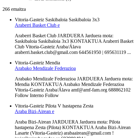
266 emaitza
Vitoria-Gasteiz
Saskibaloia
Saskibaloia 3x3
Araberri Basket Club e
Araberri Basket Club JARDUERA Jarduera mota:
Saskibaloia Saskibaloia 3x3 KONTAKTUA Araberri Basket
Club Vitoria-Gasteiz Araba/Álava
araberri.basket.club@gmail.com 644561950 | 695631119 ...
Vitoria-Gasteiz
Mendia
Arabako Mendizale Federazioa
Arabako Mendizale Federazioa JARDUERA Jarduera mota:
Mendia KONTAKTUA Arabako Mendizale Federazioa
Vitoria-Gasteiz Araba/Álava amf@amf-fam.org 688862102
Follow Interno Follow
Vitoria-Gasteiz
Pilota V hastapena
Zesta
Araba Bizi-Airean e
Araba Bizi-Airean JARDUERA Jarduera mota: Pilota
hastapena Zesta (Pilota) KONTAKTUA Araba Bizi-Airean
Lasarte (Vitoria-Gasteiz) arabaairean@gmail.com !