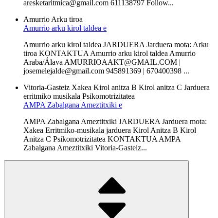
aresketaritmica@gmail.com 611138797 Follow...
Amurrio
Arku tiroa
Amurrio arku kirol taldea e
Amurrio arku kirol taldea JARDUERA Jarduera mota: Arku
tiroa KONTAKTUA Amurrio arku kirol taldea Amurrio
Araba/Álava AMURRIOAAKT@GMAIL.COM |
josemelejalde@gmail.com 945891369 | 670400398 ...
Vitoria-Gasteiz
Xakea
Kirol anitza B
Kirol anitza C
Jarduera
erritmiko musikala
Psikomotrizitatea
AMPA Zabalgana Ameztitxiki e
AMPA Zabalgana Ameztitxiki JARDUERA Jarduera mota:
Xakea Erritmiko-musikala jarduera Kirol Anitza B Kirol
Anitza C Psikomotrizitatea KONTAKTUA AMPA
Zabalgana Ameztitxiki Vitoria-Gasteiz...