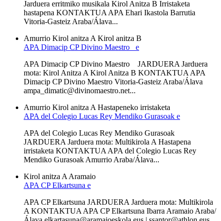
Jarduera erritmiko musikala Kirol Anitza B Irristaketa
hastapena KONTAKTUA APA Ehari Ikastola Barrutia
Vitoria-Gasteiz Araba/Álava...
Amurrio
Kirol anitza A
Kirol anitza B
APA Dimacip CP Divino Maestro e
APA Dimacip CP Divino Maestro JARDUERA Jarduera
mota: Kirol Anitza A Kirol Anitza B KONTAKTUA APA
Dimacip CP Divino Maestro Vitoria-Gasteiz Araba/Álava
ampa_dimatic@divinomaestro.net...
Amurrio
Kirol anitza A
Hastapeneko irristaketa
APA del Colegio Lucas Rey Mendiko Gurasoak e
APA del Colegio Lucas Rey Mendiko Gurasoak
JARDUERA Jarduera mota: Multikirola A Hastapena
irristaketa KONTAKTUA APA del Colegio Lucas Rey
Mendiko Gurasoak Amurrio Araba/Álava...
Kirol anitza A
Aramaio
APA CP Elkartsuna e
APA CP Elkartsuna JARDUERA Jarduera mota: Multikirola
A KONTAKTUA APA CP Elkartsuna Ibarra Aramaio Araba/
Álava elkartasuna@aramaioeskola.eus | ssantor@athlon.eus