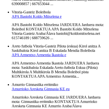
639008857 | 667653044 ...
Vitoria-Gasteiz
Boleibola
APA Bastobi Koldo Mitxelena e
APA Bastobi Koldo Mitxelena JARDUERA Jarduera mota:
Boleibol KONTAKTUA APA Bastobi Koldo Mitxelena
Vitoria-Gasteiz Araba/Álava bastobi@koldomitxelena.net
615746189 | 688759626 ...
Areto futbola
Vitoria-Gasteiz
Pilota (eskua)
Kirol anitza A
Saskibaloia
Kirol anitza B
Eskalada
Mendia
Boleibola
APA Armentxo Armentia Ikastola e
APA Armentxo Armentia Ikastola JARDUERA Jarduera
mota: Saskibaloia Eskalada Areto-futbola Eskua (Pilota)
Multikirola A Multikirola B Mendia Boleibol pista
KONTAKTUA APA Armentxo Armentia...
Amurrio
Gimnastika erritmiko
Amurrioko Aresketa Gimnasia KE eu
Amurrioko Aresketa Gimnasia KE JARDUERA Jarduera
mota: Gimnastika erritmiko KONTAKTUA Amurrioko
Aresketa Gimnasia KE Amurrio Araba/Álava