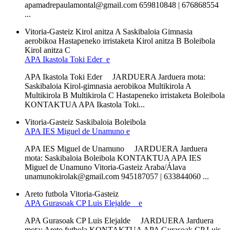
apamadrepaulamontal@gmail.com 659810848 | 676868554
...
Vitoria-Gasteiz
Kirol anitza A
Saskibaloia
Gimnasia
aerobikoa
Hastapeneko irristaketa
Kirol anitza B
Boleibola
Kirol anitza C
APA Ikastola Toki Eder e
APA Ikastola Toki Eder JARDUERA Jarduera mota:
Saskibaloia Kirol-gimnasia aerobikoa Multikirola A
Multikirola B Multikirola C Hastapeneko irristaketa Boleibola
KONTAKTUA APA Ikastola Toki...
Vitoria-Gasteiz
Saskibaloia
Boleibola
APA IES Miguel de Unamuno e
APA IES Miguel de Unamuno JARDUERA Jarduera
mota: Saskibaloia Boleibola KONTAKTUA APA IES
Miguel de Unamuno Vitoria-Gasteiz Araba/Álava
unamunokirolak@gmail.com 945187057 | 633844060 ...
Areto futbola
Vitoria-Gasteiz
APA Gurasoak CP Luis Elejalde e
APA Gurasoak CP Luis Elejalde JARDUERA Jarduera
mota: Areto futbola KONTAKTUA APA Gurasoak CP Luis