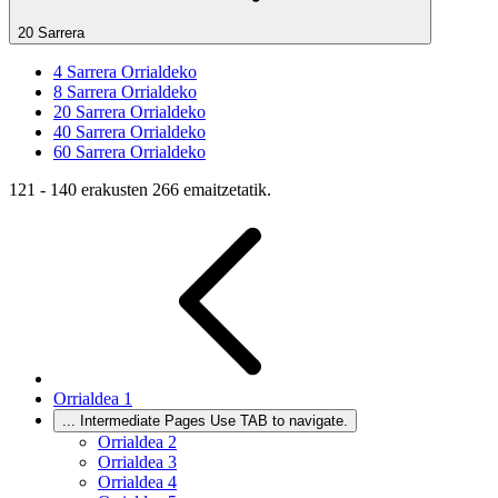
20 Sarrera
4
Sarrera Orrialdeko
8
Sarrera Orrialdeko
20
Sarrera Orrialdeko
40
Sarrera Orrialdeko
60
Sarrera Orrialdeko
121 - 140 erakusten 266 emaitzetatik.
Orrialdea
1
...
Intermediate Pages Use TAB to navigate.
Orrialdea
2
Orrialdea
3
Orrialdea
4