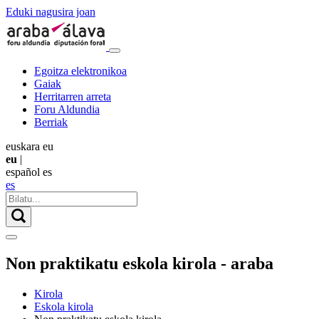
Eduki nagusira joan
Egoitza elektronikoa
Gaiak
Herritarren arreta
Foru Aldundia
Berriak
euskara
eu
eu
|
español
es
es
Non praktikatu eskola kirola - araba
Kirola
Eskola kirola