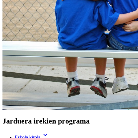
Jarduera irekien programa
expand_more
Eskola kirola