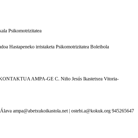
kala
Psikomotrizitatea
oa Hastapeneko irristaketa Psikomotrizitatea Boleibola
eta KONTAKTUA AMPA-GE C. Niño Jesús Ikastetxea Vitoria-
ava ampa@abetxukoikastola.net | ostebi.a@kokuk.org 945265647