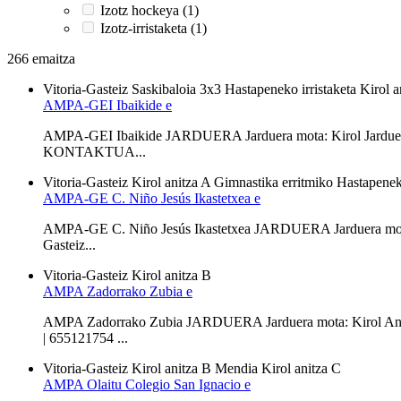
Izotz hockeya (1)
Izotz-irristaketa (1)
266 emaitza
Vitoria-Gasteiz
Saskibaloia 3x3
Hastapeneko irristaketa
Kirol a
AMPA-GEI Ibaikide e
AMPA-GEI Ibaikide JARDUERA Jarduera mota: Kirol Jarduera Fi
KONTAKTUA...
Vitoria-Gasteiz
Kirol anitza A
Gimnastika erritmiko
Hastapeneko
AMPA-GE C. Niño Jesús Ikastetxea e
AMPA-GE C. Niño Jesús Ikastetxea JARDUERA Jarduera mota:
Gasteiz...
Vitoria-Gasteiz
Kirol anitza B
AMPA Zadorrako Zubia e
AMPA Zadorrako Zubia JARDUERA Jarduera mota: Kirol Ani
| 655121754 ...
Vitoria-Gasteiz
Kirol anitza B
Mendia
Kirol anitza C
AMPA Olaitu Colegio San Ignacio e