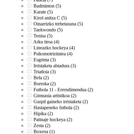
Badminton (5)
Karate (5)
Kirol anitza C (5)
Oinarrizko trebetasuna (5)
Taekwondo (5)
Tenisa (5)
Arku tiroa (4)
Lineazko hockeya (4)
Psikomotrizitatea (4)
Esgrima (3)
Irristaketa abiadura (3)
Triatloia (3)
Bela (2)
Borroka (2)
Futbola 11 - Errendimendua (2)
Gimnasia artistikoa (2)
Gurpil gaineko irristaketa (2)
Hastapeneko futbola (2)
Hipika (2)
Patinaje hockeya (2)
Zesta (2)
Boxeoa (1)