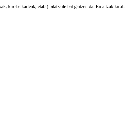
, kirol-elkarteak, etab.) bilatzaile bat gaitzen da. Emaitzak kirol-