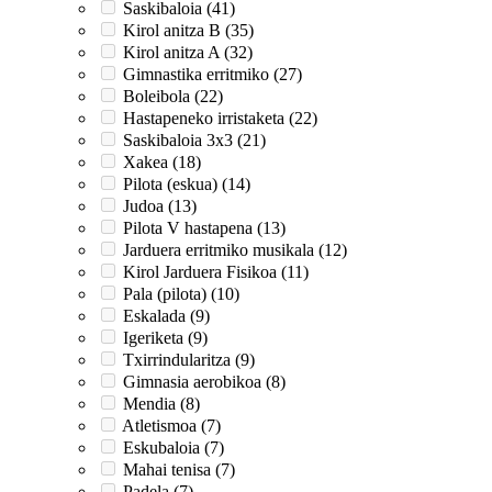
Saskibaloia (41)
Kirol anitza B (35)
Kirol anitza A (32)
Gimnastika erritmiko (27)
Boleibola (22)
Hastapeneko irristaketa (22)
Saskibaloia 3x3 (21)
Xakea (18)
Pilota (eskua) (14)
Judoa (13)
Pilota V hastapena (13)
Jarduera erritmiko musikala (12)
Kirol Jarduera Fisikoa (11)
Pala (pilota) (10)
Eskalada (9)
Igeriketa (9)
Txirrindularitza (9)
Gimnasia aerobikoa (8)
Mendia (8)
Atletismoa (7)
Eskubaloia (7)
Mahai tenisa (7)
Padela (7)