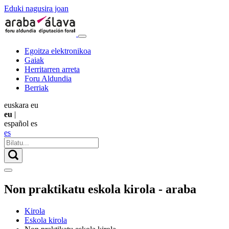
Eduki nagusira joan
Egoitza elektronikoa
Gaiak
Herritarren arreta
Foru Aldundia
Berriak
euskara
eu
eu
|
español
es
es
Non praktikatu eskola kirola - araba
Kirola
Eskola kirola