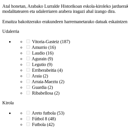
Atal honetan, Arabako Lurralde Historikoan eskola-kiroleko jarduerak g
modalitatearen eta udalerriaren arabera iragazi ahal izango dira.
Emaitza bakoitzerako erakundeen harremanetarako datuak eskaintzen di
Udalerria
Vitoria-Gasteiz (187)
Amurrio (16)
Laudio (16)
Agurain (9)
Legutio (9)
Erriberabeitia (4)
Araia (2)
Arraia-Maeztu (2)
Guardia (2)
Ribabellosa (2)
Kirola
Areto futbola (53)
Fútbol 8 (48)
Futbola (42)