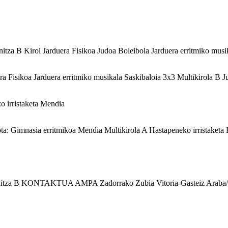
nitza B
Kirol Jarduera Fisikoa
Judoa
Boleibola
Jarduera erritmiko musi
sikoa Jarduera erritmiko musikala Saskibaloia 3x3 Multikirola B Jud
 irristaketa
Mendia
 Gimnasia erritmikoa Mendia Multikirola A Hastapeneko irristak
tza B KONTAKTUA AMPA Zadorrako Zubia Vitoria-Gasteiz Araba/Ál