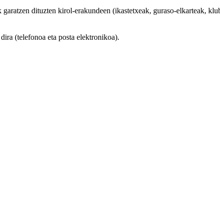
aratzen dituzten kirol-erakundeen (ikastetxeak, guraso-elkarteak, klubak
ra (telefonoa eta posta elektronikoa).