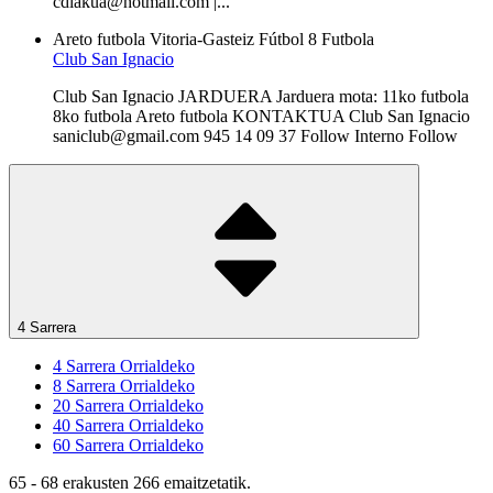
cdlakua@hotmail.com |...
Areto futbola
Vitoria-Gasteiz
Fútbol 8
Futbola
Club San Ignacio
Club San Ignacio JARDUERA Jarduera mota: 11ko futbola
8ko futbola Areto futbola KONTAKTUA Club San Ignacio
saniclub@gmail.com 945 14 09 37 Follow Interno Follow
4 Sarrera
4
Sarrera Orrialdeko
8
Sarrera Orrialdeko
20
Sarrera Orrialdeko
40
Sarrera Orrialdeko
60
Sarrera Orrialdeko
65 - 68 erakusten 266 emaitzetatik.