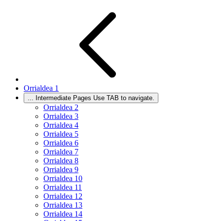
Orrialdea
1
...
Intermediate Pages Use TAB to navigate.
Orrialdea
2
Orrialdea
3
Orrialdea
4
Orrialdea
5
Orrialdea
6
Orrialdea
7
Orrialdea
8
Orrialdea
9
Orrialdea
10
Orrialdea
11
Orrialdea
12
Orrialdea
13
Orrialdea
14