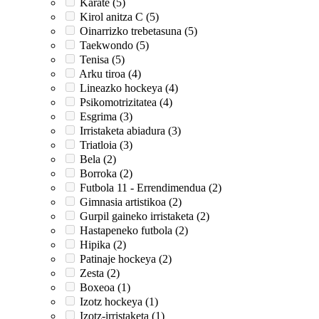
Karate (5)
Kirol anitza C (5)
Oinarrizko trebetasuna (5)
Taekwondo (5)
Tenisa (5)
Arku tiroa (4)
Lineazko hockeya (4)
Psikomotrizitatea (4)
Esgrima (3)
Irristaketa abiadura (3)
Triatloia (3)
Bela (2)
Borroka (2)
Futbola 11 - Errendimendua (2)
Gimnasia artistikoa (2)
Gurpil gaineko irristaketa (2)
Hastapeneko futbola (2)
Hipika (2)
Patinaje hockeya (2)
Zesta (2)
Boxeoa (1)
Izotz hockeya (1)
Izotz-irristaketa (1)