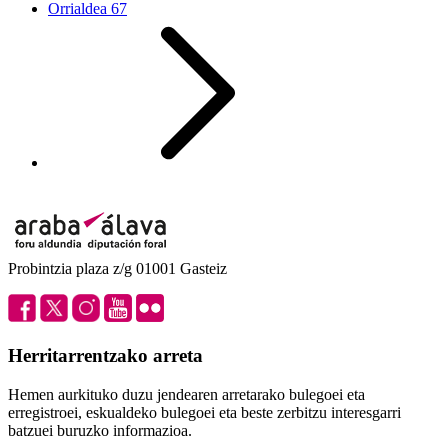
Orrialdea
67
Probintzia plaza z/g 01001 Gasteiz
Herritarrentzako arreta
Hemen aurkituko duzu jendearen arretarako bulegoei eta
erregistroei, eskualdeko bulegoei eta beste zerbitzu interesgarri
batzuei buruzko informazioa.