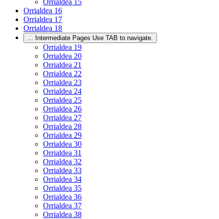
Orrialdea
15
Orrialdea
16
Orrialdea
17
Orrialdea
18
...
Intermediate Pages Use TAB to navigate.
Orrialdea
19
Orrialdea
20
Orrialdea
21
Orrialdea
22
Orrialdea
23
Orrialdea
24
Orrialdea
25
Orrialdea
26
Orrialdea
27
Orrialdea
28
Orrialdea
29
Orrialdea
30
Orrialdea
31
Orrialdea
32
Orrialdea
33
Orrialdea
34
Orrialdea
35
Orrialdea
36
Orrialdea
37
Orrialdea
38