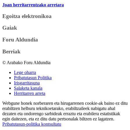
Joan herritarrentzako arretara
Egoitza elektronikoa
Gaiak
Foru Aldundia
Berriak
© Arabako Foru Aldundia
Lege oharra
Pribatutasun Politika
Irisgarritasuna
Salaketa kanala
Herritarren arreta
Webgune honek norberaren eta hirugarrenen cookie-ak baino ez ditu
erabiltzen helburu teknikoetarako, erabiltzaileek nabigatu ahal
dezaten eta ondorengo sarbideak erraztu eta erabilera estatistikak
egin daitezen, eta ez ditu datu pertsonalak biltzen ez lagatzen.
Pribatutasun-politika kontsultatu