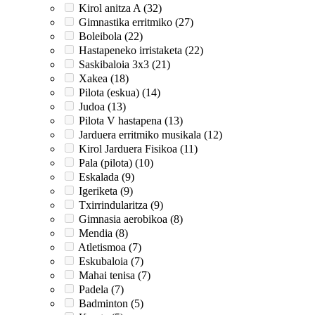
Kirol anitza A (32)
Gimnastika erritmiko (27)
Boleibola (22)
Hastapeneko irristaketa (22)
Saskibaloia 3x3 (21)
Xakea (18)
Pilota (eskua) (14)
Judoa (13)
Pilota V hastapena (13)
Jarduera erritmiko musikala (12)
Kirol Jarduera Fisikoa (11)
Pala (pilota) (10)
Eskalada (9)
Igeriketa (9)
Txirrindularitza (9)
Gimnasia aerobikoa (8)
Mendia (8)
Atletismoa (7)
Eskubaloia (7)
Mahai tenisa (7)
Padela (7)
Badminton (5)