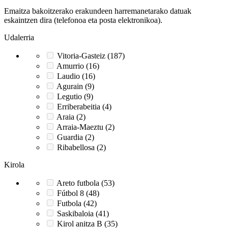
Emaitza bakoitzerako erakundeen harremanetarako datuak
eskaintzen dira (telefonoa eta posta elektronikoa).
Udalerria
Vitoria-Gasteiz (187)
Amurrio (16)
Laudio (16)
Agurain (9)
Legutio (9)
Erriberabeitia (4)
Araia (2)
Arraia-Maeztu (2)
Guardia (2)
Ribabellosa (2)
Kirola
Areto futbola (53)
Fútbol 8 (48)
Futbola (42)
Saskibaloia (41)
Kirol anitza B (35)