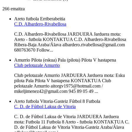
266 emaitza
Areto futbola
Erriberabeitia
C.D. Albardero-Rivabellosa
C.D. Albardero-Rivabellosa JARDUERA Jarduera mota:
Areto - futbola KONTAKTUA C.D. Albardero-Rivabellosa
Ribera-Baja Araba/Álava albardero.rivabellosa@gmail.com
680763670 Follow...
Amurrio
Pilota (eskua)
Pala (pilota)
Pilota V hastapena
Club pelotazale Amurrio
Club pelotazale Amurrio JARDUERA Jarduera mota: Esku
pilota Pala Pilota V hastapena KONTAKTUA Club
pelotazale Amurrio aitorgv1975@hotmail.com /
mikeljimenez42@gmail.com 945 89 05 49 ...
Areto futbola
Vitoria-Gasteiz
Fútbol 8
Futbola
C. D. de Fútbol Lakua de Vitoria
C. D. de Fútbol Lakua de Vitoria JARDUERA Jarduera
mota: Futbola 11 Futbola 8 Areto - futbola KONTAKTUA C.
D. de Fútbol Lakua de Vitoria Vitoria-Gasteiz Araba/Álava