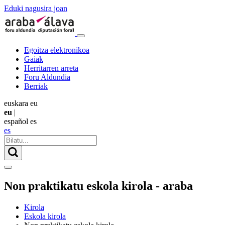
Eduki nagusira joan
Egoitza elektronikoa
Gaiak
Herritarren arreta
Foru Aldundia
Berriak
euskara
eu
eu
|
español
es
es
Non praktikatu eskola kirola - araba
Kirola
Eskola kirola