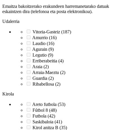
Emaitza bakoitzerako erakundeen harremanetarako datuak
eskaintzen dira (telefonoa eta posta elektronikoa).
Udalerria
Vitoria-Gasteiz (187)
Amurrio (16)
Laudio (16)
Agurain (9)
Legutio (9)
Erriberabeitia (4)
Araia (2)
Arraia-Maeztu (2)
Guardia (2)
Ribabellosa (2)
Kirola
Areto futbola (53)
Fútbol 8 (48)
Futbola (42)
Saskibaloia (41)
Kirol anitza B (35)