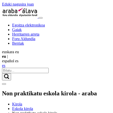
Eduki nagusira joan
Egoitza elektronikoa
Gaiak
Herritarren arreta
Foru Aldundia
Berriak
euskara
eu
eu
|
español
es
es
Non praktikatu eskola kirola - araba
Kirola
Eskola kirola