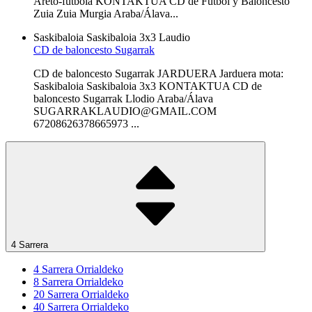
Areto-futbola KONTAKTUA CD de Fútbol y Baloncesto
Zuia Zuia Murgia Araba/Álava...
Saskibaloia
Saskibaloia 3x3
Laudio
CD de baloncesto Sugarrak
CD de baloncesto Sugarrak JARDUERA Jarduera mota:
Saskibaloia Saskibaloia 3x3 KONTAKTUA CD de
baloncesto Sugarrak Llodio Araba/Álava
SUGARRAKLAUDIO@GMAIL.COM
67208626378665973 ...
4 Sarrera
4
Sarrera Orrialdeko
8
Sarrera Orrialdeko
20
Sarrera Orrialdeko
40
Sarrera Orrialdeko