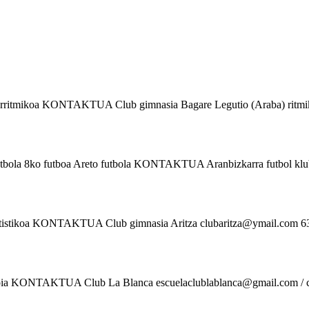
rritmikoa KONTAKTUA Club gimnasia Bagare Legutio (Araba) ritmik
tbola 8ko futboa Areto futbola KONTAKTUA Aranbizkarra futbol klub
tistikoa KONTAKTUA Club gimnasia Aritza clubaritza@ymail.com 637
oia KONTAKTUA Club La Blanca escuelaclublablanca@gmail.com / cl