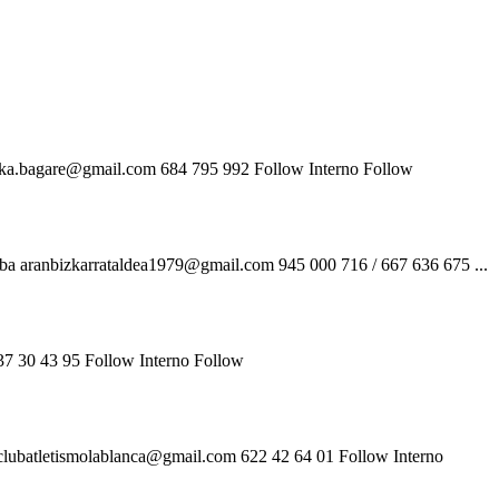
a.bagare@gmail.com 684 795 992 Follow Interno Follow
a aranbizkarrataldea1979@gmail.com 945 000 716 / 667 636 675 ...
 30 43 95 Follow Interno Follow
ubatletismolablanca@gmail.com 622 42 64 01 Follow Interno