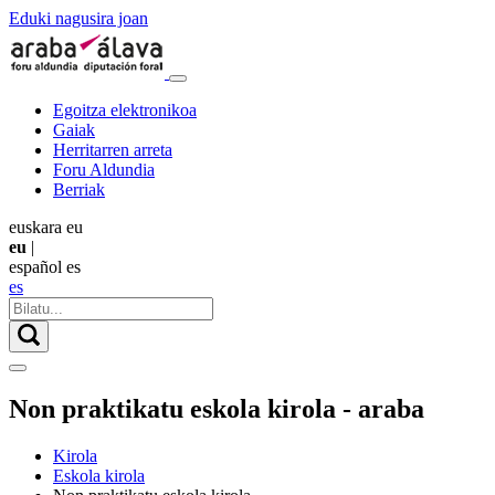
Eduki nagusira joan
Egoitza elektronikoa
Gaiak
Herritarren arreta
Foru Aldundia
Berriak
euskara
eu
eu
|
español
es
es
Non praktikatu eskola kirola - araba
Kirola
Eskola kirola