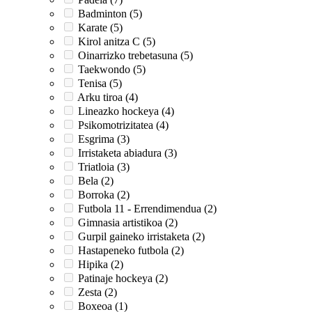
Badminton (5)
Karate (5)
Kirol anitza C (5)
Oinarrizko trebetasuna (5)
Taekwondo (5)
Tenisa (5)
Arku tiroa (4)
Lineazko hockeya (4)
Psikomotrizitatea (4)
Esgrima (3)
Irristaketa abiadura (3)
Triatloia (3)
Bela (2)
Borroka (2)
Futbola 11 - Errendimendua (2)
Gimnasia artistikoa (2)
Gurpil gaineko irristaketa (2)
Hastapeneko futbola (2)
Hipika (2)
Patinaje hockeya (2)
Zesta (2)
Boxeoa (1)