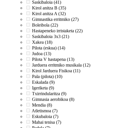
Saskibaloia (41)
Kirol anitza B (35)
Kirol anitza A (32)
Gimnastika erritmiko (27)
Boleibola (22)
Hastapeneko irristaketa (22)
Saskibaloia 3x3 (21)
Xakea (18)
Pilota (eskua) (14)
Judoa (13)
Pilota V hastapena (13)
Jarduera erritmiko musikala (12)
Kirol Jarduera Fisikoa (11)
Pala (pilota) (10)
Eskalada (9)
Igeriketa (9)
Txirrindularitza (9)
Gimnasia aerobikoa (8)
Mendia (8)
Atletismoa (7)
Eskubaloia (7)
Mahai tenisa (7)
Padela (7)