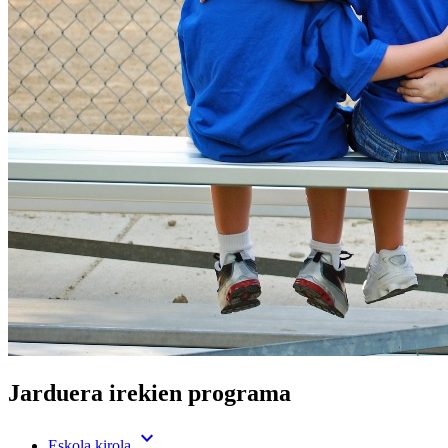
Jarduera irekien programa
expand_more
Eskola kirola