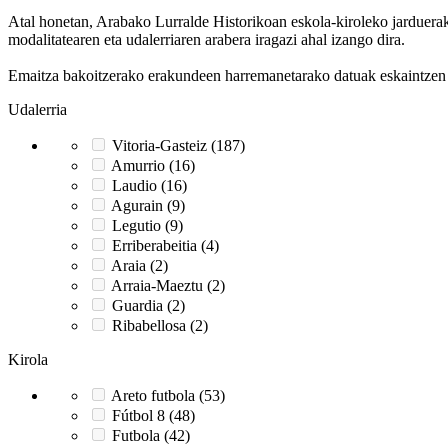
Atal honetan, Arabako Lurralde Historikoan eskola-kiroleko jarduerak g
modalitatearen eta udalerriaren arabera iragazi ahal izango dira.
Emaitza bakoitzerako erakundeen harremanetarako datuak eskaintzen di
Udalerria
Vitoria-Gasteiz (187)
Amurrio (16)
Laudio (16)
Agurain (9)
Legutio (9)
Erriberabeitia (4)
Araia (2)
Arraia-Maeztu (2)
Guardia (2)
Ribabellosa (2)
Kirola
Areto futbola (53)
Fútbol 8 (48)
Futbola (42)