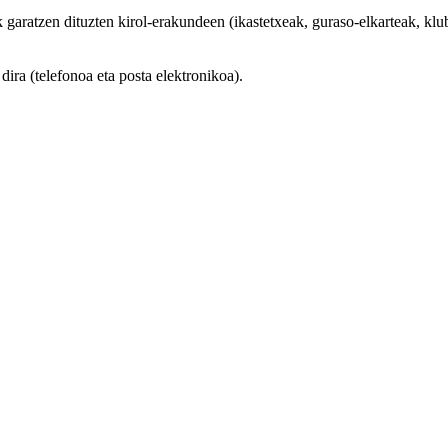
aratzen dituzten kirol-erakundeen (ikastetxeak, guraso-elkarteak, klubak
ra (telefonoa eta posta elektronikoa).