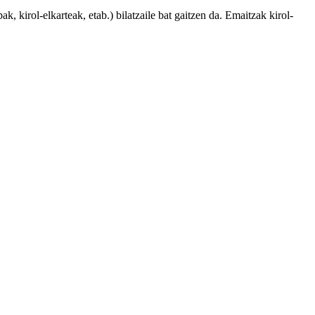
, kirol-elkarteak, etab.) bilatzaile bat gaitzen da. Emaitzak kirol-