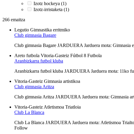
Izotz hockeya (1)
Izotz-irristaketa (1)
266 emaitza
Legutio
Gimnastika erritmiko
Club gimnasia Bagare
Club gimnasia Bagare JARDUERA Jarduera mota: Gimnasia e
Areto futbola
Vitoria-Gasteiz
Fútbol 8
Futbola
Aranbizkarra futbol kluba
Aranbizkarra futbol kluba JARDUERA Jarduera mota: 11ko fu
Vitoria-Gasteiz
Gimnasia artistikoa
Club gimnasia Aritza
Club gimnasia Aritza JARDUERA Jarduera mota: Gimnasia ar
Vitoria-Gasteiz
Atletismoa
Triatloia
Club La Blanca
Club La Blanca JARDUERA Jarduera mota: Atletismoa Trialt
Follow