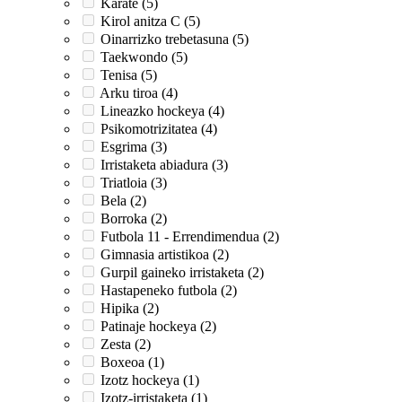
Karate (5)
Kirol anitza C (5)
Oinarrizko trebetasuna (5)
Taekwondo (5)
Tenisa (5)
Arku tiroa (4)
Lineazko hockeya (4)
Psikomotrizitatea (4)
Esgrima (3)
Irristaketa abiadura (3)
Triatloia (3)
Bela (2)
Borroka (2)
Futbola 11 - Errendimendua (2)
Gimnasia artistikoa (2)
Gurpil gaineko irristaketa (2)
Hastapeneko futbola (2)
Hipika (2)
Patinaje hockeya (2)
Zesta (2)
Boxeoa (1)
Izotz hockeya (1)
Izotz-irristaketa (1)