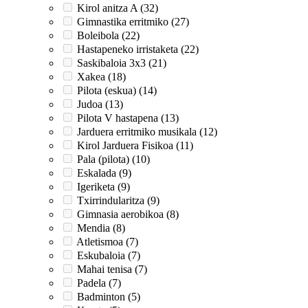
Kirol anitza A (32)
Gimnastika erritmiko (27)
Boleibola (22)
Hastapeneko irristaketa (22)
Saskibaloia 3x3 (21)
Xakea (18)
Pilota (eskua) (14)
Judoa (13)
Pilota V hastapena (13)
Jarduera erritmiko musikala (12)
Kirol Jarduera Fisikoa (11)
Pala (pilota) (10)
Eskalada (9)
Igeriketa (9)
Txirrindularitza (9)
Gimnasia aerobikoa (8)
Mendia (8)
Atletismoa (7)
Eskubaloia (7)
Mahai tenisa (7)
Padela (7)
Badminton (5)