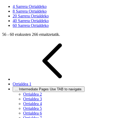
4
Sarrera Orrialdeko
8
Sarrera Orrialdeko
20
Sarrera Orrialdeko
40
Sarrera Orrialdeko
60
Sarrera Orrialdeko
56 - 60 erakusten 266 emaitzetatik.
Orrialdea
1
...
Intermediate Pages Use TAB to navigate.
Orrialdea
2
Orrialdea
3
Orrialdea
4
Orrialdea
5
Orrialdea
6
Orrialdea
7