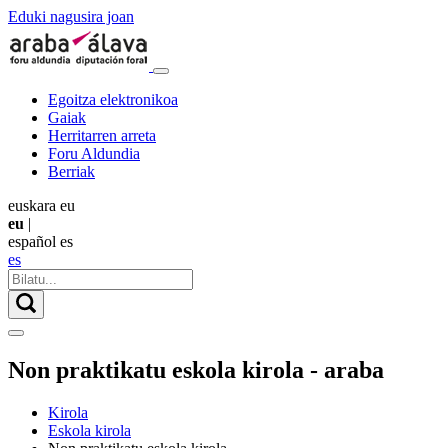
Eduki nagusira joan
Egoitza elektronikoa
Gaiak
Herritarren arreta
Foru Aldundia
Berriak
euskara
eu
eu
|
español
es
es
Non praktikatu eskola kirola - araba
Kirola
Eskola kirola