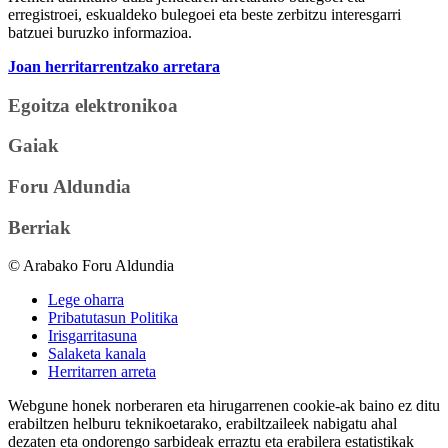
erregistroei, eskualdeko bulegoei eta beste zerbitzu interesgarri
batzuei buruzko informazioa.
Joan herritarrentzako arretara
Egoitza elektronikoa
Gaiak
Foru Aldundia
Berriak
© Arabako Foru Aldundia
Lege oharra
Pribatutasun Politika
Irisgarritasuna
Salaketa kanala
Herritarren arreta
Webgune honek norberaren eta hirugarrenen cookie-ak baino ez ditu
erabiltzen helburu teknikoetarako, erabiltzaileek nabigatu ahal
dezaten eta ondorengo sarbideak erraztu eta erabilera estatistikak