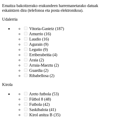
Emaitza bakoitzerako erakundeen harremanetarako datuak
eskaintzen dira (telefonoa eta posta elektronikoa).
Udalerria
Vitoria-Gasteiz (187)
Amurrio (16)
Laudio (16)
Agurain (9)
Legutio (9)
Erriberabeitia (4)
Araia (2)
Arraia-Maeztu (2)
Guardia (2)
Ribabellosa (2)
Kirola
Areto futbola (53)
Fútbol 8 (48)
Futbola (42)
Saskibaloia (41)
Kirol anitza B (35)