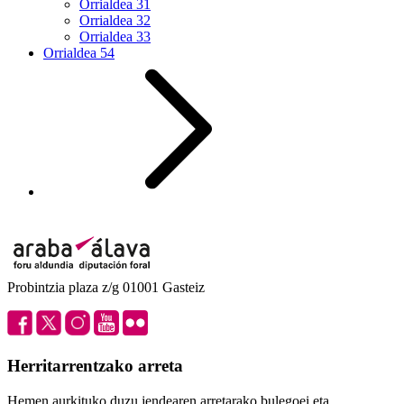
Orrialdea
31
Orrialdea
32
Orrialdea
33
Orrialdea
54
Probintzia plaza z/g 01001 Gasteiz
Herritarrentzako arreta
Hemen aurkituko duzu jendearen arretarako bulegoei eta