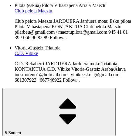
Pilota (eskua)
Pilota V hastapena
Arraia-Maeztu
Club pelota Maeztu
Club pelota Maeztu JARDUERA Jarduera mota: Esku pilota
Pilota V hastapena KONTAKTUA Club pelota Maeztu
pilarbeu@gmail.com / maeztupilota@gmail.com 945 41 01
39 / 666 96 82 89 Follow...
Vitoria-Gasteiz
Triatloia
C.D. Vibike
C.D. Rekaberri JARDUERA Jarduera mota: Triatloia
KONTAKTUA C.D. Vibike Vitoria-Gasteiz Araba/Álava
inesmoreno1@hotmail.com | vibikeeskola@gmail.com
681307923 | 667746922 Follow...
5 Sarrera