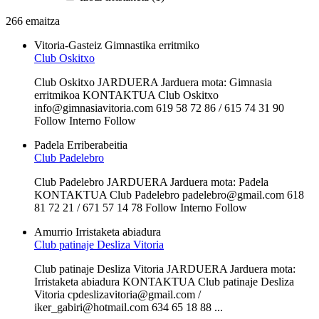
266 emaitza
Vitoria-Gasteiz
Gimnastika erritmiko
Club Oskitxo
Club Oskitxo JARDUERA Jarduera mota: Gimnasia
erritmikoa KONTAKTUA Club Oskitxo
info@gimnasiavitoria.com 619 58 72 86 / 615 74 31 90
Follow Interno Follow
Padela
Erriberabeitia
Club Padelebro
Club Padelebro JARDUERA Jarduera mota: Padela
KONTAKTUA Club Padelebro padelebro@gmail.com 618
81 72 21 / 671 57 14 78 Follow Interno Follow
Amurrio
Irristaketa abiadura
Club patinaje Desliza Vitoria
Club patinaje Desliza Vitoria JARDUERA Jarduera mota:
Irristaketa abiadura KONTAKTUA Club patinaje Desliza
Vitoria cpdeslizavitoria@gmail.com /
iker_gabiri@hotmail.com 634 65 18 88 ...