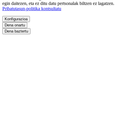
egin daitezen, eta ez ditu datu pertsonalak biltzen ez lagatzen.
Pribatutasun-politika kontsultatu
Konfigurazioa
Dena onartu
Dena baztertu