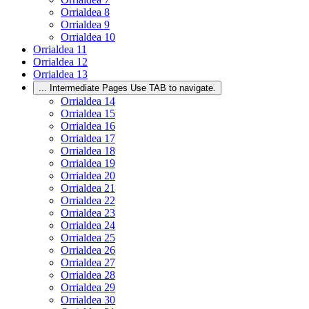
Orrialdea
8
Orrialdea
9
Orrialdea
10
Orrialdea
11
Orrialdea
12
Orrialdea
13
...
Intermediate Pages Use TAB to navigate.
Orrialdea
14
Orrialdea
15
Orrialdea
16
Orrialdea
17
Orrialdea
18
Orrialdea
19
Orrialdea
20
Orrialdea
21
Orrialdea
22
Orrialdea
23
Orrialdea
24
Orrialdea
25
Orrialdea
26
Orrialdea
27
Orrialdea
28
Orrialdea
29
Orrialdea
30