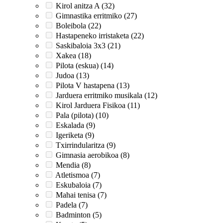
Kirol anitza A (32)
Gimnastika erritmiko (27)
Boleibola (22)
Hastapeneko irristaketa (22)
Saskibaloia 3x3 (21)
Xakea (18)
Pilota (eskua) (14)
Judoa (13)
Pilota V hastapena (13)
Jarduera erritmiko musikala (12)
Kirol Jarduera Fisikoa (11)
Pala (pilota) (10)
Eskalada (9)
Igeriketa (9)
Txirrindularitza (9)
Gimnasia aerobikoa (8)
Mendia (8)
Atletismoa (7)
Eskubaloia (7)
Mahai tenisa (7)
Padela (7)
Badminton (5)