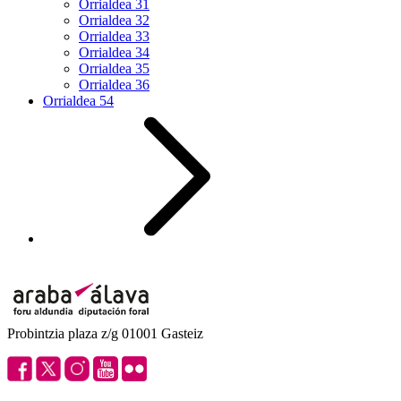
Orrialdea
31
Orrialdea
32
Orrialdea
33
Orrialdea
34
Orrialdea
35
Orrialdea
36
Orrialdea
54
Probintzia plaza z/g 01001 Gasteiz