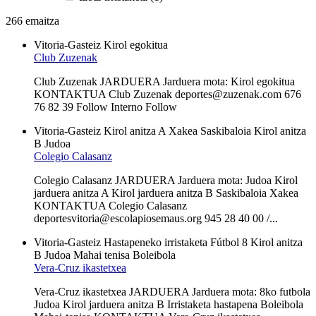
266 emaitza
Vitoria-Gasteiz
Kirol egokitua
Club Zuzenak
Club Zuzenak JARDUERA Jarduera mota: Kirol egokitua
KONTAKTUA Club Zuzenak deportes@zuzenak.com 676
76 82 39 Follow Interno Follow
Vitoria-Gasteiz
Kirol anitza A
Xakea
Saskibaloia
Kirol anitza
B
Judoa
Colegio Calasanz
Colegio Calasanz JARDUERA Jarduera mota: Judoa Kirol
jarduera anitza A Kirol jarduera anitza B Saskibaloia Xakea
KONTAKTUA Colegio Calasanz
deportesvitoria@escolapiosemaus.org 945 28 40 00 /...
Vitoria-Gasteiz
Hastapeneko irristaketa
Fútbol 8
Kirol anitza
B
Judoa
Mahai tenisa
Boleibola
Vera-Cruz ikastetxea
Vera-Cruz ikastetxea JARDUERA Jarduera mota: 8ko futbola
Judoa Kirol jarduera anitza B Irristaketa hastapena Boleibola