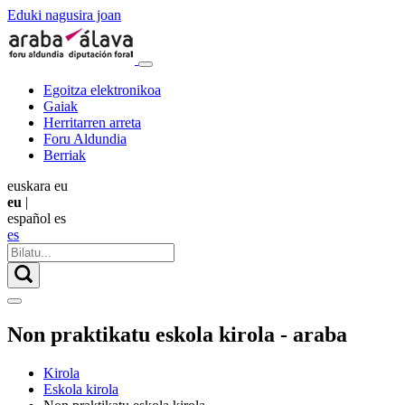
Eduki nagusira joan
Egoitza elektronikoa
Gaiak
Herritarren arreta
Foru Aldundia
Berriak
euskara
eu
eu
|
español
es
es
Non praktikatu eskola kirola - araba
Kirola
Eskola kirola