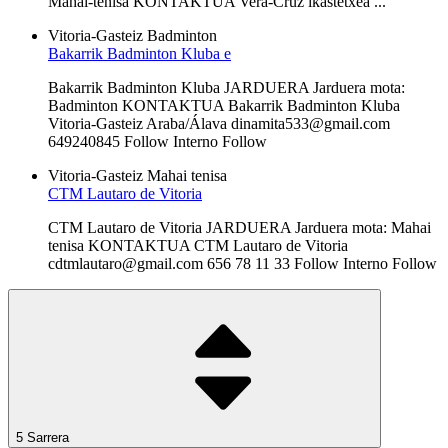
Mahai-tenisa KONTAKTUA Vera-Cruz ikastetxea ...
Vitoria-Gasteiz
Badminton
Bakarrik Badminton Kluba e
Bakarrik Badminton Kluba JARDUERA Jarduera mota:
Badminton KONTAKTUA Bakarrik Badminton Kluba
Vitoria-Gasteiz Araba/Álava dinamita533@gmail.com
649240845 Follow Interno Follow
Vitoria-Gasteiz
Mahai tenisa
CTM Lautaro de Vitoria
CTM Lautaro de Vitoria JARDUERA Jarduera mota: Mahai
tenisa KONTAKTUA CTM Lautaro de Vitoria
cdtmlautaro@gmail.com 656 78 11 33 Follow Interno Follow
5 Sarrera