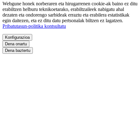
Webgune honek norberaren eta hirugarrenen cookie-ak baino ez ditu
erabiltzen helburu teknikoetarako, erabiltzaileek nabigatu ahal
dezaten eta ondorengo sarbideak erraztu eta erabilera estatistikak
egin daitezen, eta ez ditu datu pertsonalak biltzen ez lagatzen.
Pribatutasun-politika kontsultatu
Konfigurazioa
Dena onartu
Dena baztertu