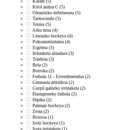
Karate (5)
Kirol anitza C (5)
Oinarrizko trebetasuna (5)
Taekwondo (5)
Tenisa (5)
Arku tiroa (4)
Lineazko hockeya (4)
Psikomotrizitatea (4)
Esgrima (3)
Irristaketa abiadura (3)
Triatloia (3)
Bela (2)
Borroka (2)
Futbola 11 - Errendimendua (2)
Gimnasia artistikoa (2)
Gurpil gaineko irristaketa (2)
Hastapeneko futbola (2)
Hipika (2)
Patinaje hockeya (2)
Zesta (2)
Boxeoa (1)
Izotz hockeya (1)
Izotz-irristaketa (1)