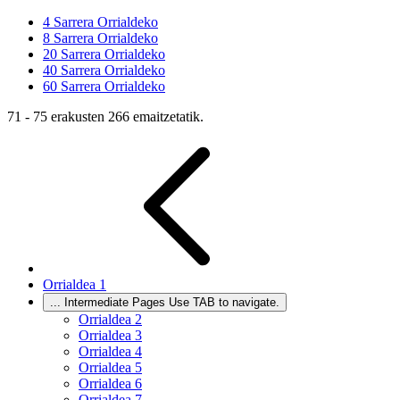
4
Sarrera Orrialdeko
8
Sarrera Orrialdeko
20
Sarrera Orrialdeko
40
Sarrera Orrialdeko
60
Sarrera Orrialdeko
71 - 75 erakusten 266 emaitzetatik.
Orrialdea
1
...
Intermediate Pages Use TAB to navigate.
Orrialdea
2
Orrialdea
3
Orrialdea
4
Orrialdea
5
Orrialdea
6
Orrialdea
7