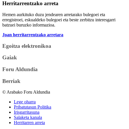
Herritarrentzako arreta
Hemen aurkituko duzu jendearen arretarako bulegoei eta
erregistroei, eskualdeko bulegoei eta beste zerbitzu interesgarri
batzuei buruzko informazioa.
Joan herritarrentzako arretara
Egoitza elektronikoa
Gaiak
Foru Aldundia
Berriak
© Arabako Foru Aldundia
Lege oharra
Pribatutasun Politika
Irisgarritasuna
Salaketa kanala
Herritarren arreta