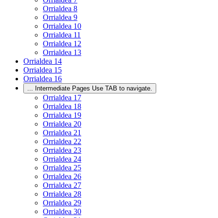
Orrialdea
8
Orrialdea
9
Orrialdea
10
Orrialdea
11
Orrialdea
12
Orrialdea
13
Orrialdea
14
Orrialdea
15
Orrialdea
16
...
Intermediate Pages Use TAB to navigate.
Orrialdea
17
Orrialdea
18
Orrialdea
19
Orrialdea
20
Orrialdea
21
Orrialdea
22
Orrialdea
23
Orrialdea
24
Orrialdea
25
Orrialdea
26
Orrialdea
27
Orrialdea
28
Orrialdea
29
Orrialdea
30