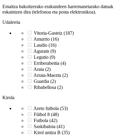
Emaitza bakoitzerako erakundeen harremanetarako datuak
eskaintzen dira (telefonoa eta posta elektronikoa).
Udalerria
Vitoria-Gasteiz (187)
Amurrio (16)
Laudio (16)
Agurain (9)
Legutio (9)
Erriberabeitia (4)
Araia (2)
Arraia-Maeztu (2)
Guardia (2)
Ribabellosa (2)
Kirola
Areto futbola (53)
Fútbol 8 (48)
Futbola (42)
Saskibaloia (41)
Kirol anitza B (35)