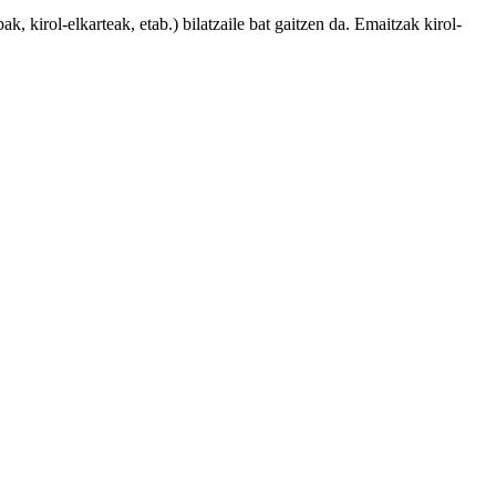
, kirol-elkarteak, etab.) bilatzaile bat gaitzen da. Emaitzak kirol-