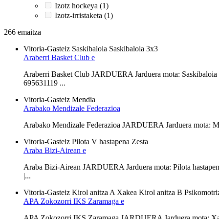
Izotz hockeya (1)
Izotz-irristaketa (1)
266 emaitza
Vitoria-Gasteiz
Saskibaloia
Saskibaloia 3x3
Araberri Basket Club e
Araberri Basket Club JARDUERA Jarduera mota: Saskibaloia 
695631119 ...
Vitoria-Gasteiz
Mendia
Arabako Mendizale Federazioa
Arabako Mendizale Federazioa JARDUERA Jarduera mota: M
Vitoria-Gasteiz
Pilota V hastapena
Zesta
Araba Bizi-Airean e
Araba Bizi-Airean JARDUERA Jarduera mota: Pilota hastapen
|...
Vitoria-Gasteiz
Kirol anitza A
Xakea
Kirol anitza B
Psikomotriz
APA Zokozorri IKS Zaramaga e
APA Zokozorri IKS Zaramaga JARDUERA Jarduera mota: Xakea