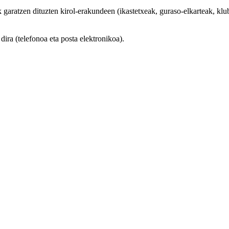
aratzen dituzten kirol-erakundeen (ikastetxeak, guraso-elkarteak, klubak
ra (telefonoa eta posta elektronikoa).