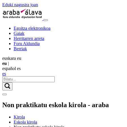
Eduki nagusira joan
Egoitza elektronikoa
Gaiak
Herritarren arreta
Foru Aldundia
Berriak
euskara
eu
eu
|
español
es
es
Non praktikatu eskola kirola - araba
Kirola
Eskola kirola