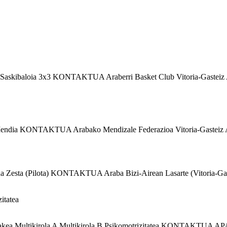
Saskibaloia 3x3 KONTAKTUA Araberri Basket Club Vitoria-Gasteiz A
endia KONTAKTUA Arabako Mendizale Federazioa Vitoria-Gasteiz A
a Zesta (Pilota) KONTAKTUA Araba Bizi-Airean Lasarte (Vitoria-Ga
itatea
 Multikirola A Multikirola B Psikomotrizitatea KONTAKTUA APA Z