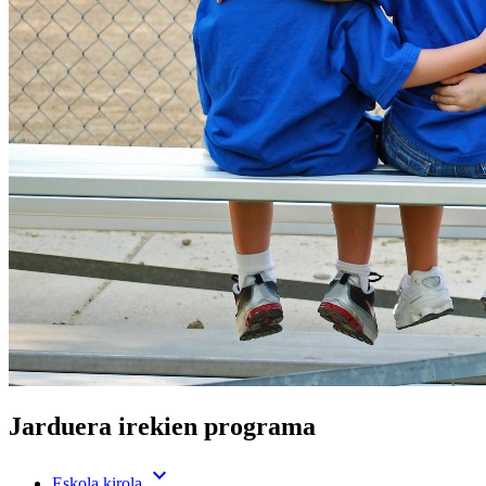
Jarduera irekien programa
expand_more
Eskola kirola