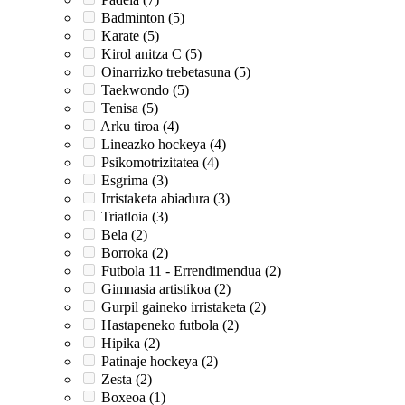
Badminton (5)
Karate (5)
Kirol anitza C (5)
Oinarrizko trebetasuna (5)
Taekwondo (5)
Tenisa (5)
Arku tiroa (4)
Lineazko hockeya (4)
Psikomotrizitatea (4)
Esgrima (3)
Irristaketa abiadura (3)
Triatloia (3)
Bela (2)
Borroka (2)
Futbola 11 - Errendimendua (2)
Gimnasia artistikoa (2)
Gurpil gaineko irristaketa (2)
Hastapeneko futbola (2)
Hipika (2)
Patinaje hockeya (2)
Zesta (2)
Boxeoa (1)