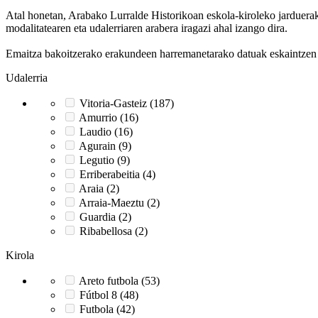
Atal honetan, Arabako Lurralde Historikoan eskola-kiroleko jarduerak g
modalitatearen eta udalerriaren arabera iragazi ahal izango dira.
Emaitza bakoitzerako erakundeen harremanetarako datuak eskaintzen di
Udalerria
Vitoria-Gasteiz (187)
Amurrio (16)
Laudio (16)
Agurain (9)
Legutio (9)
Erriberabeitia (4)
Araia (2)
Arraia-Maeztu (2)
Guardia (2)
Ribabellosa (2)
Kirola
Areto futbola (53)
Fútbol 8 (48)
Futbola (42)