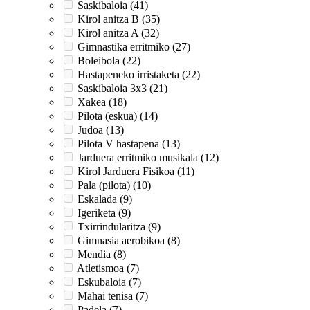
Saskibaloia (41)
Kirol anitza B (35)
Kirol anitza A (32)
Gimnastika erritmiko (27)
Boleibola (22)
Hastapeneko irristaketa (22)
Saskibaloia 3x3 (21)
Xakea (18)
Pilota (eskua) (14)
Judoa (13)
Pilota V hastapena (13)
Jarduera erritmiko musikala (12)
Kirol Jarduera Fisikoa (11)
Pala (pilota) (10)
Eskalada (9)
Igeriketa (9)
Txirrindularitza (9)
Gimnasia aerobikoa (8)
Mendia (8)
Atletismoa (7)
Eskubaloia (7)
Mahai tenisa (7)
Padela (7)