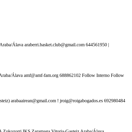
raba/Álava araberri.basket.club@gmail.com 644561950 |
raba/Álava amf@amf-fam.org 688862102 Follow Interno Follow
steiz) arabaairean@gmail.com ! jroig@roigabogados.es 692980484
okozorri IKS Zaramaga Vitoria-Gasteiz Araba/Álava...