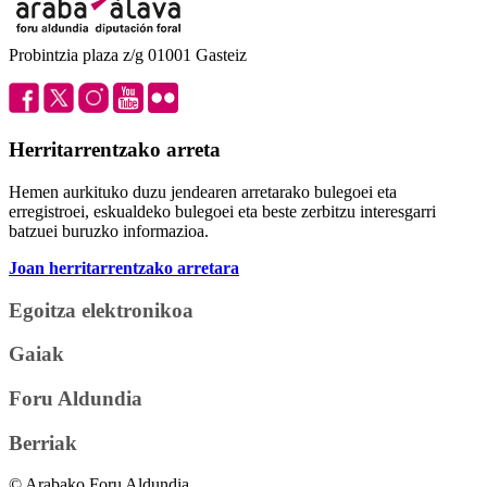
Probintzia plaza z/g 01001 Gasteiz
Herritarrentzako arreta
Hemen aurkituko duzu jendearen arretarako bulegoei eta
erregistroei, eskualdeko bulegoei eta beste zerbitzu interesgarri
batzuei buruzko informazioa.
Joan herritarrentzako arretara
Egoitza elektronikoa
Gaiak
Foru Aldundia
Berriak
© Arabako Foru Aldundia