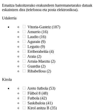
Emaitza bakoitzerako erakundeen harremanetarako datuak
eskaintzen dira (telefonoa eta posta elektronikoa).
Udalerria
Vitoria-Gasteiz (187)
Amurrio (16)
Laudio (16)
Agurain (9)
Legutio (9)
Erriberabeitia (4)
Araia (2)
Arraia-Maeztu (2)
Guardia (2)
Ribabellosa (2)
Kirola
Areto futbola (53)
Fútbol 8 (48)
Futbola (42)
Saskibaloia (41)
Kirol anitza B (35)