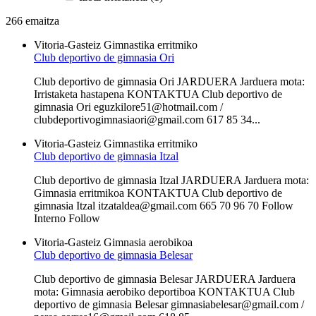
266 emaitza
Vitoria-Gasteiz
Gimnastika erritmiko
Club deportivo de gimnasia Ori
Club deportivo de gimnasia Ori JARDUERA Jarduera mota:
Irristaketa hastapena KONTAKTUA Club deportivo de
gimnasia Ori eguzkilore51@hotmail.com /
clubdeportivogimnasiaori@gmail.com 617 85 34...
Vitoria-Gasteiz
Gimnastika erritmiko
Club deportivo de gimnasia Itzal
Club deportivo de gimnasia Itzal JARDUERA Jarduera mota:
Gimnasia erritmikoa KONTAKTUA Club deportivo de
gimnasia Itzal itzataldea@gmail.com 665 70 96 70 Follow
Interno Follow
Vitoria-Gasteiz
Gimnasia aerobikoa
Club deportivo de gimnasia Belesar
Club deportivo de gimnasia Belesar JARDUERA Jarduera
mota: Gimnasia aerobiko deportiboa KONTAKTUA Club
deportivo de gimnasia Belesar gimnasiabelesar@gmail.com /