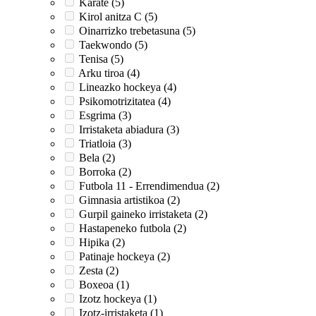
Karate (5)
Kirol anitza C (5)
Oinarrizko trebetasuna (5)
Taekwondo (5)
Tenisa (5)
Arku tiroa (4)
Lineazko hockeya (4)
Psikomotrizitatea (4)
Esgrima (3)
Irristaketa abiadura (3)
Triatloia (3)
Bela (2)
Borroka (2)
Futbola 11 - Errendimendua (2)
Gimnasia artistikoa (2)
Gurpil gaineko irristaketa (2)
Hastapeneko futbola (2)
Hipika (2)
Patinaje hockeya (2)
Zesta (2)
Boxeoa (1)
Izotz hockeya (1)
Izotz-irristaketa (1)