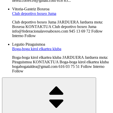
nerea.corres16@gmail.com 618 85...
Vitoria-Gasteiz
Boxeoa
Club deportivo boxeo Juma
Club deportivo boxeo Juma JARDUERA Jarduera mota:
Boxeoa KONTAKTUA Club deportivo boxeo Juma
info@federacionalavesaboxeo.com 945 13 69 72 Follow
Interno Follow
Legutio
Piraguismoa
Boga-boga kirol elkartea kluba
Boga-boga kirol elkartea kluba JARDUERA Jarduera mota:
Piraguismoa KONTAKTUA Boga-boga kirol elkartea kluba
bogabogataldea@gmail.com 616 03 75 51 Follow Interno
Follow