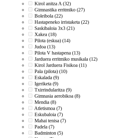
Kirol anitza A (32)
Gimnastika erritmiko (27)
Boleibola (22)
Hastapeneko irristaketa (22)
Saskibaloia 3x3 (21)
Xakea (18)
Pilota (eskua) (14)
Judoa (13)
Pilota V hastapena (13)
Jarduera erritmiko musikala (12)
Kirol Jarduera Fisikoa (11)
Pala (pilota) (10)
Eskalada (9)
Igeriketa (9)
Txirrindularitza (9)
Gimnasia aerobikoa (8)
Mendia (8)
Atletismoa (7)
Eskubaloia (7)
Mahai tenisa (7)
Padela (7)
Badminton (5)