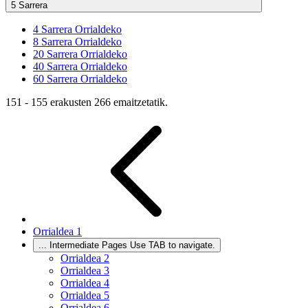
5 Sarrera
4
Sarrera Orrialdeko
8
Sarrera Orrialdeko
20
Sarrera Orrialdeko
40
Sarrera Orrialdeko
60
Sarrera Orrialdeko
151 - 155 erakusten 266 emaitzetatik.
Orrialdea
1
...
Intermediate Pages Use TAB to navigate.
Orrialdea
2
Orrialdea
3
Orrialdea
4
Orrialdea
5
Orrialdea
6