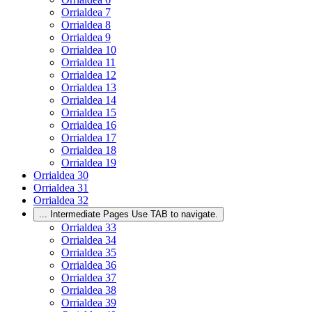
Orrialdea
7
Orrialdea
8
Orrialdea
9
Orrialdea
10
Orrialdea
11
Orrialdea
12
Orrialdea
13
Orrialdea
14
Orrialdea
15
Orrialdea
16
Orrialdea
17
Orrialdea
18
Orrialdea
19
Orrialdea
30
Orrialdea
31
Orrialdea
32
...
Intermediate Pages Use TAB to navigate.
Orrialdea
33
Orrialdea
34
Orrialdea
35
Orrialdea
36
Orrialdea
37
Orrialdea
38
Orrialdea
39