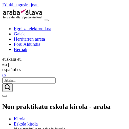
Eduki nagusira joan
Egoitza elektronikoa
Gaiak
Herritarren arreta
Foru Aldundia
Berriak
euskara
eu
eu
|
español
es
es
Non praktikatu eskola kirola - araba
Kirola
Eskola kirola