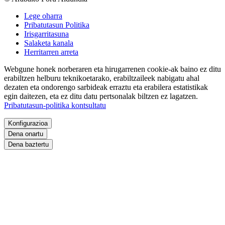
Lege oharra
Pribatutasun Politika
Irisgarritasuna
Salaketa kanala
Herritarren arreta
Webgune honek norberaren eta hirugarrenen cookie-ak baino ez ditu
erabiltzen helburu teknikoetarako, erabiltzaileek nabigatu ahal
dezaten eta ondorengo sarbideak erraztu eta erabilera estatistikak
egin daitezen, eta ez ditu datu pertsonalak biltzen ez lagatzen.
Pribatutasun-politika kontsultatu
Konfigurazioa
Dena onartu
Dena baztertu