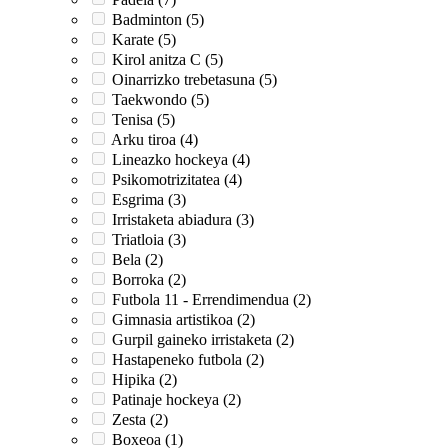
Badminton (5)
Karate (5)
Kirol anitza C (5)
Oinarrizko trebetasuna (5)
Taekwondo (5)
Tenisa (5)
Arku tiroa (4)
Lineazko hockeya (4)
Psikomotrizitatea (4)
Esgrima (3)
Irristaketa abiadura (3)
Triatloia (3)
Bela (2)
Borroka (2)
Futbola 11 - Errendimendua (2)
Gimnasia artistikoa (2)
Gurpil gaineko irristaketa (2)
Hastapeneko futbola (2)
Hipika (2)
Patinaje hockeya (2)
Zesta (2)
Boxeoa (1)