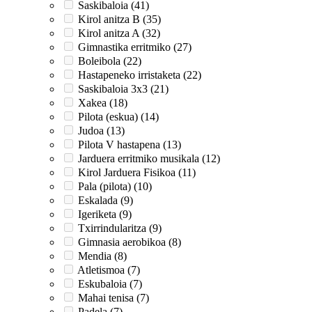
Saskibaloia (41)
Kirol anitza B (35)
Kirol anitza A (32)
Gimnastika erritmiko (27)
Boleibola (22)
Hastapeneko irristaketa (22)
Saskibaloia 3x3 (21)
Xakea (18)
Pilota (eskua) (14)
Judoa (13)
Pilota V hastapena (13)
Jarduera erritmiko musikala (12)
Kirol Jarduera Fisikoa (11)
Pala (pilota) (10)
Eskalada (9)
Igeriketa (9)
Txirrindularitza (9)
Gimnasia aerobikoa (8)
Mendia (8)
Atletismoa (7)
Eskubaloia (7)
Mahai tenisa (7)
Padela (7)