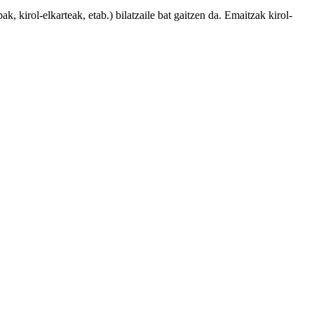
, kirol-elkarteak, etab.) bilatzaile bat gaitzen da. Emaitzak kirol-