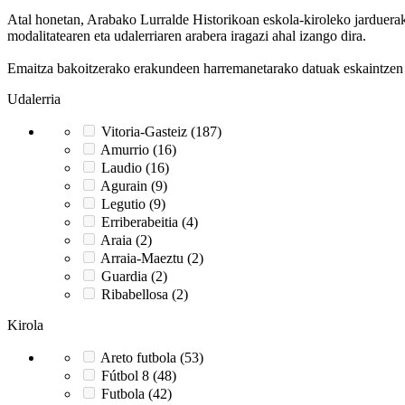
Atal honetan, Arabako Lurralde Historikoan eskola-kiroleko jarduerak g
modalitatearen eta udalerriaren arabera iragazi ahal izango dira.
Emaitza bakoitzerako erakundeen harremanetarako datuak eskaintzen di
Udalerria
Vitoria-Gasteiz (187)
Amurrio (16)
Laudio (16)
Agurain (9)
Legutio (9)
Erriberabeitia (4)
Araia (2)
Arraia-Maeztu (2)
Guardia (2)
Ribabellosa (2)
Kirola
Areto futbola (53)
Fútbol 8 (48)
Futbola (42)