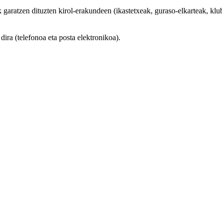
aratzen dituzten kirol-erakundeen (ikastetxeak, guraso-elkarteak, klubak
ra (telefonoa eta posta elektronikoa).