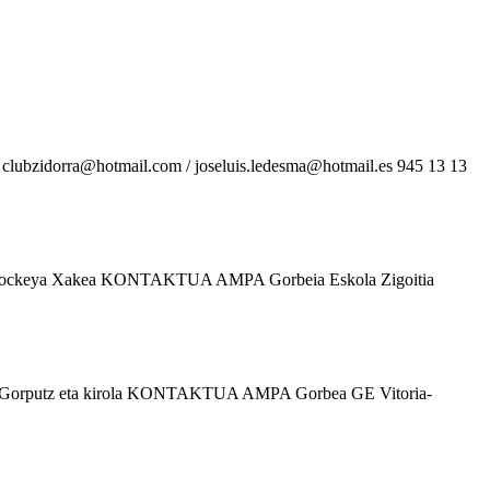
clubzidorra@hotmail.com / joseluis.ledesma@hotmail.es 945 13 13
inen hockeya Xakea KONTAKTUA AMPA Gorbeia Eskola Zigoitia
a A Gorputz eta kirola KONTAKTUA AMPA Gorbea GE Vitoria-