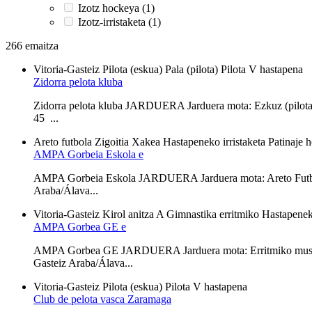
Izotz hockeya (1)
Izotz-irristaketa (1)
266 emaitza
Vitoria-Gasteiz
Pilota (eskua)
Pala (pilota)
Pilota V hastapena
Zidorra pelota kluba
Zidorra pelota kluba JARDUERA Jarduera mota: Ezkuz (pilota
45 ...
Areto futbola
Zigoitia
Xakea
Hastapeneko irristaketa
Patinaje 
AMPA Gorbeia Eskola e
AMPA Gorbeia Eskola JARDUERA Jarduera mota: Areto Futbol
Araba/Álava...
Vitoria-Gasteiz
Kirol anitza A
Gimnastika erritmiko
Hastapeneko
AMPA Gorbea GE e
AMPA Gorbea GE JARDUERA Jarduera mota: Erritmiko musikal
Gasteiz Araba/Álava...
Vitoria-Gasteiz
Pilota (eskua)
Pilota V hastapena
Club de pelota vasca Zaramaga