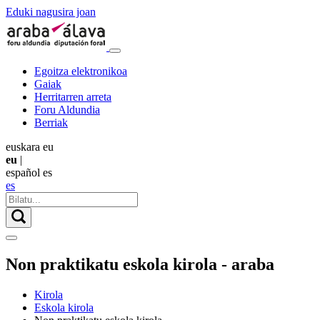
Eduki nagusira joan
Egoitza elektronikoa
Gaiak
Herritarren arreta
Foru Aldundia
Berriak
euskara
eu
eu
|
español
es
es
Non praktikatu eskola kirola - araba
Kirola
Eskola kirola