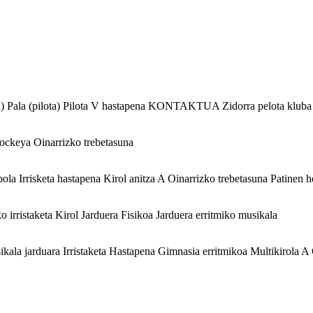
) Pala (pilota) Pilota V hastapena KONTAKTUA Zidorra pelota kluba 
hockeya
Oinarrizko trebetasuna
a Irrisketa hastapena Kirol anitza A Oinarrizko trebetasuna Pat
 irristaketa
Kirol Jarduera Fisikoa
Jarduera erritmiko musikala
a jarduara Irristaketa Hastapena Gimnasia erritmikoa Multikirol