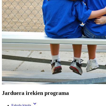
Jarduera irekien programa
expand_more
Eskola kirola