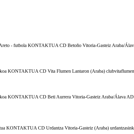
Areto - futbola KONTAKTUA CD Betoño Vitoria-Gasteiz Araba/Álav
koa KONTAKTUA CD Vita Flumen Lantaron (Araba) clubvitaflumenal
itmikoa KONTAKTUA CD Beti Aurrera Vitoria-Gasteiz Araba/Ál
tua KONTAKTUA CD Urdantza Vitoria-Gasteiz (Araba) urdantzasinkro