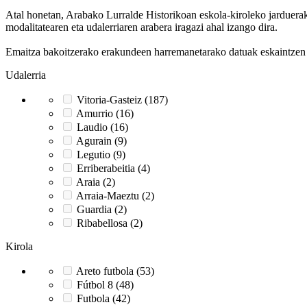
Atal honetan, Arabako Lurralde Historikoan eskola-kiroleko jarduerak g
modalitatearen eta udalerriaren arabera iragazi ahal izango dira.
Emaitza bakoitzerako erakundeen harremanetarako datuak eskaintzen di
Udalerria
Vitoria-Gasteiz (187)
Amurrio (16)
Laudio (16)
Agurain (9)
Legutio (9)
Erriberabeitia (4)
Araia (2)
Arraia-Maeztu (2)
Guardia (2)
Ribabellosa (2)
Kirola
Areto futbola (53)
Fútbol 8 (48)
Futbola (42)