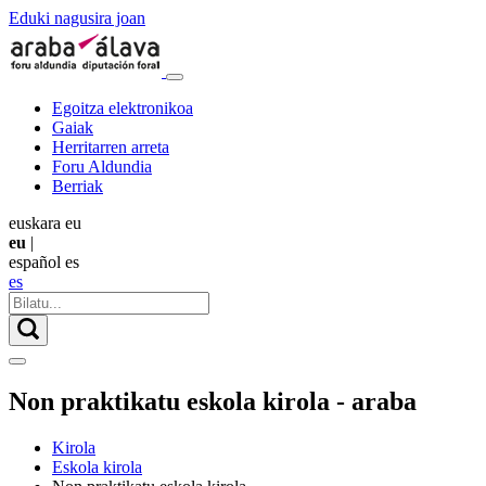
Eduki nagusira joan
Egoitza elektronikoa
Gaiak
Herritarren arreta
Foru Aldundia
Berriak
euskara
eu
eu
|
español
es
es
Non praktikatu eskola kirola - araba
Kirola
Eskola kirola