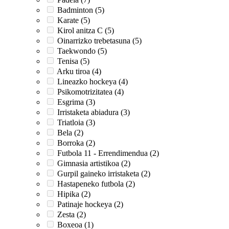
Badminton (5)
Karate (5)
Kirol anitza C (5)
Oinarrizko trebetasuna (5)
Taekwondo (5)
Tenisa (5)
Arku tiroa (4)
Lineazko hockeya (4)
Psikomotrizitatea (4)
Esgrima (3)
Irristaketa abiadura (3)
Triatloia (3)
Bela (2)
Borroka (2)
Futbola 11 - Errendimendua (2)
Gimnasia artistikoa (2)
Gurpil gaineko irristaketa (2)
Hastapeneko futbola (2)
Hipika (2)
Patinaje hockeya (2)
Zesta (2)
Boxeoa (1)