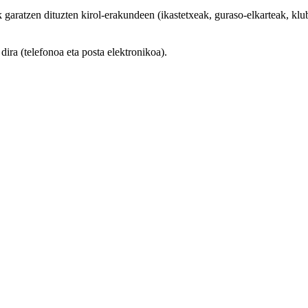
aratzen dituzten kirol-erakundeen (ikastetxeak, guraso-elkarteak, klubak
ra (telefonoa eta posta elektronikoa).