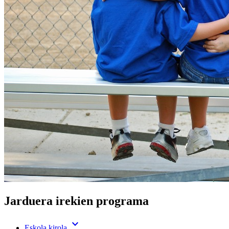
Jarduera irekien programa
expand_more
Eskola kirola