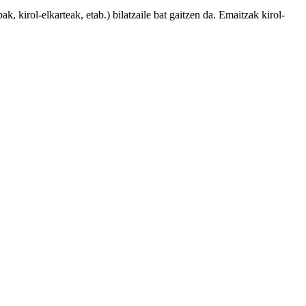
, kirol-elkarteak, etab.) bilatzaile bat gaitzen da. Emaitzak kirol-