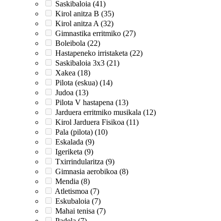
Saskibaloia (41)
Kirol anitza B (35)
Kirol anitza A (32)
Gimnastika erritmiko (27)
Boleibola (22)
Hastapeneko irristaketa (22)
Saskibaloia 3x3 (21)
Xakea (18)
Pilota (eskua) (14)
Judoa (13)
Pilota V hastapena (13)
Jarduera erritmiko musikala (12)
Kirol Jarduera Fisikoa (11)
Pala (pilota) (10)
Eskalada (9)
Igeriketa (9)
Txirrindularitza (9)
Gimnasia aerobikoa (8)
Mendia (8)
Atletismoa (7)
Eskubaloia (7)
Mahai tenisa (7)
Padela (7)