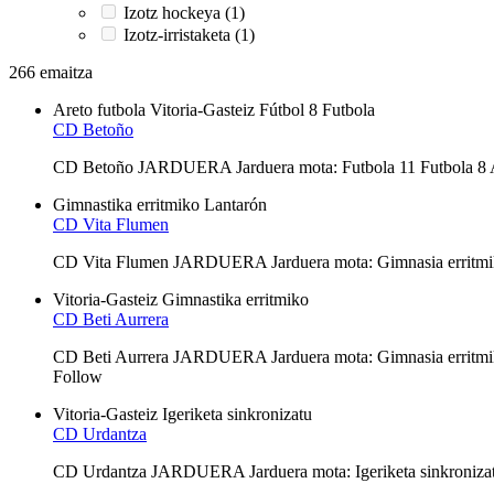
Izotz hockeya (1)
Izotz-irristaketa (1)
266 emaitza
Areto futbola
Vitoria-Gasteiz
Fútbol 8
Futbola
CD Betoño
CD Betoño JARDUERA Jarduera mota: Futbola 11 Futbola 8 
Gimnastika erritmiko
Lantarón
CD Vita Flumen
CD Vita Flumen JARDUERA Jarduera mota: Gimnasia erritmi
Vitoria-Gasteiz
Gimnastika erritmiko
CD Beti Aurrera
CD Beti Aurrera JARDUERA Jarduera mota: Gimnasia err
Follow
Vitoria-Gasteiz
Igeriketa sinkronizatu
CD Urdantza
CD Urdantza JARDUERA Jarduera mota: Igeriketa sinkroniza