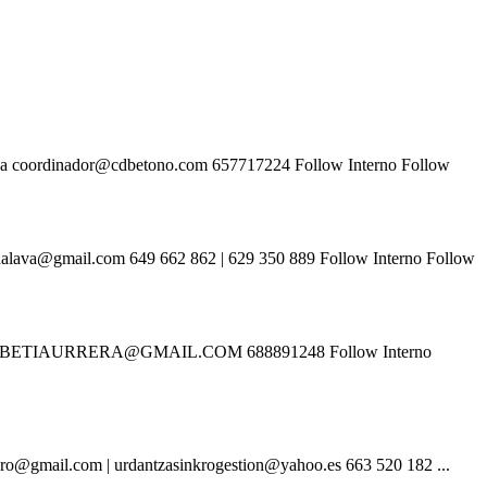
a coordinador@cdbetono.com 657717224 Follow Interno Follow
ava@gmail.com 649 662 862 | 629 350 889 Follow Interno Follow
ava ADBETIAURRERA@GMAIL.COM 688891248 Follow Interno
@gmail.com | urdantzasinkrogestion@yahoo.es 663 520 182 ...