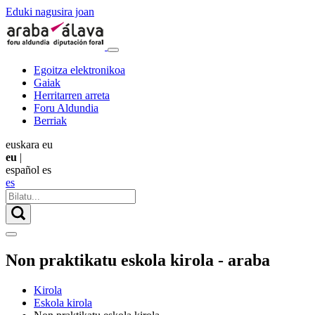
Eduki nagusira joan
Egoitza elektronikoa
Gaiak
Herritarren arreta
Foru Aldundia
Berriak
euskara
eu
eu
|
español
es
es
Non praktikatu eskola kirola - araba
Kirola
Eskola kirola