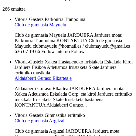
266 emaitza
Vitoria-Gasteiz
Parkourra
Tranpolina
Club de gimnasia Mayuelu
Club de gimnasia Mayuelu JARDUERA Jarduera mota:
Parkourra Tranpolina KONTAKTUA Club de gimnasia
Mayuelu clubmayuelu@hotmail.es / clubmayuelu@gmail.es
636 67 19 66 Follow Interno Follow
Vitoria-Gasteiz
Xakea
Hastapeneko irristaketa
Eskalada
Kirol
Jarduera Fisikoa
Atletismoa
Irristaketa Skate
Jarduera
erritmiko musikala
Aldaiaberri Guraso Elkartea e
Aldaiaberri Guraso Elkartea JARDUERA Jarduera mota:
Xakea Atletismoa Eskalada Gorp. eta kirol Jarduera erritmiko
musikala Irristaketa Skate Irristaketa hastapena
KONTAKTUA Aldaiaberri Guraso...
Vitoria-Gasteiz
Gimnastika erritmiko
Club de gimnasia Argitzal
Club de gimnasia Argitzal JARDUERA Jarduera mota: