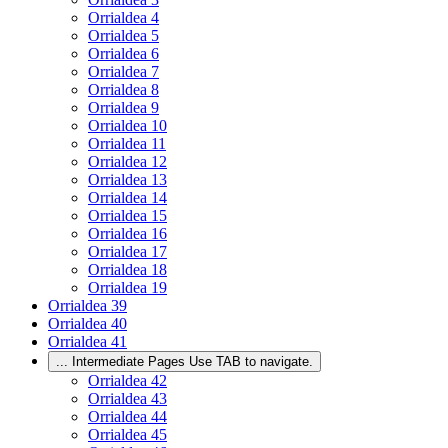
Orrialdea
4
Orrialdea
5
Orrialdea
6
Orrialdea
7
Orrialdea
8
Orrialdea
9
Orrialdea
10
Orrialdea
11
Orrialdea
12
Orrialdea
13
Orrialdea
14
Orrialdea
15
Orrialdea
16
Orrialdea
17
Orrialdea
18
Orrialdea
19
Orrialdea
39
Orrialdea
40
Orrialdea
41
...
Intermediate Pages Use TAB to navigate.
Orrialdea
42
Orrialdea
43
Orrialdea
44
Orrialdea
45