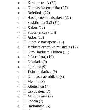
Kirol anitza A (32)
Gimnastika erritmiko (27)
Boleibola (22)
Hastapeneko irristaketa (22)
Saskibaloia 3x3 (21)
Xakea (18)
Pilota (eskua) (14)
Judoa (13)
Pilota V hastapena (13)
Jarduera erritmiko musikala (12)
Kirol Jarduera Fisikoa (11)
Pala (pilota) (10)
Eskalada (9)
Igeriketa (9)
Txirrindularitza (9)
Gimnasia aerobikoa (8)
Mendia (8)
Atletismoa (7)
Eskubaloia (7)
Mahai tenisa (7)
Padela (7)
Badminton (5)