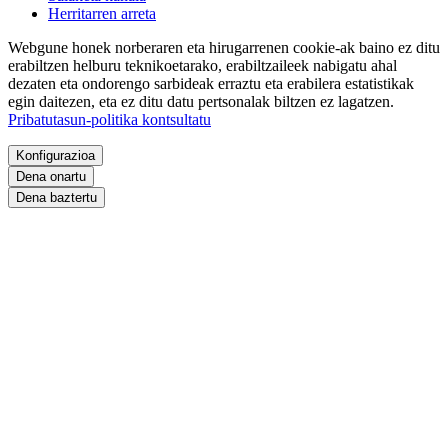
Herritarren arreta
Webgune honek norberaren eta hirugarrenen cookie-ak baino ez ditu
erabiltzen helburu teknikoetarako, erabiltzaileek nabigatu ahal
dezaten eta ondorengo sarbideak erraztu eta erabilera estatistikak
egin daitezen, eta ez ditu datu pertsonalak biltzen ez lagatzen.
Pribatutasun-politika kontsultatu
Konfigurazioa
Dena onartu
Dena baztertu