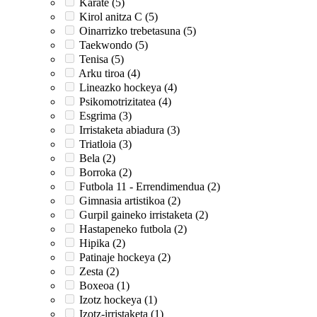
Karate (5)
Kirol anitza C (5)
Oinarrizko trebetasuna (5)
Taekwondo (5)
Tenisa (5)
Arku tiroa (4)
Lineazko hockeya (4)
Psikomotrizitatea (4)
Esgrima (3)
Irristaketa abiadura (3)
Triatloia (3)
Bela (2)
Borroka (2)
Futbola 11 - Errendimendua (2)
Gimnasia artistikoa (2)
Gurpil gaineko irristaketa (2)
Hastapeneko futbola (2)
Hipika (2)
Patinaje hockeya (2)
Zesta (2)
Boxeoa (1)
Izotz hockeya (1)
Izotz-irristaketa (1)