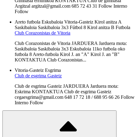
Gimnasia erritmikoa KONTAKTUA Club de gimnasia
Argitzal argitzal@gmail.com 685 72 43 31 Follow Interno
Follow
Areto futbola
Eskubaloia
Vitoria-Gasteiz
Kirol anitza A
Saskibaloia
Saskibaloia 3x3
Fútbol 8
Kirol anitza B
Futbola
Club Corazonistas de Vitoria
Club Corazonistas de Vitoria JARDUERA Jarduera mota:
Saskibaloia Saskibaloia 3x3 Eskubaloia 11ko futbola oko
futbola 8 Areto-futbola Kirol J. an "A" Kirol J. an "B"
KONTAKTUA Club Corazonistas...
Vitoria-Gasteiz
Esgrima
Club de esgrima Gasteiz
Club de esgrima Gasteiz JARDUERA Jarduera mota:
Eskrima KONTAKTUA Club de esgrima Gasteiz
cegaesgrima@gmail.com 648 17 72 18 / 688 95 66 26 Follow
Interno Follow