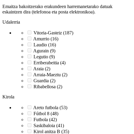
Emaitza bakoitzerako erakundeen harremanetarako datuak
eskaintzen dira (telefonoa eta posta elektronikoa).
Udalerria
Vitoria-Gasteiz (187)
Amurrio (16)
Laudio (16)
Agurain (9)
Legutio (9)
Erriberabeitia (4)
Araia (2)
Arraia-Maeztu (2)
Guardia (2)
Ribabellosa (2)
Kirola
Areto futbola (53)
Fútbol 8 (48)
Futbola (42)
Saskibaloia (41)
Kirol anitza B (35)