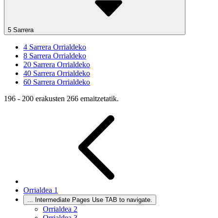
5 Sarrera
4
Sarrera Orrialdeko
8
Sarrera Orrialdeko
20
Sarrera Orrialdeko
40
Sarrera Orrialdeko
60
Sarrera Orrialdeko
196 - 200 erakusten 266 emaitzetatik.
Orrialdea
1
...
Intermediate Pages Use TAB to navigate.
Orrialdea
2
Orrialdea
3