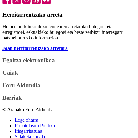
Herritarrentzako arreta
Hemen aurkituko duzu jendearen arretarako bulegoei eta
erregistroei, eskualdeko bulegoei eta beste zerbitzu interesgarri
batzuei buruzko informazioa.
Joan herritarrentzako arretara
Egoitza elektronikoa
Gaiak
Foru Aldundia
Berriak
© Arabako Foru Aldundia
Lege oharra
Pribatutasun Politika
Irisgarritasuna
Salaketa kanala