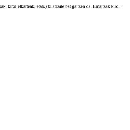
, kirol-elkarteak, etab.) bilatzaile bat gaitzen da. Emaitzak kirol-