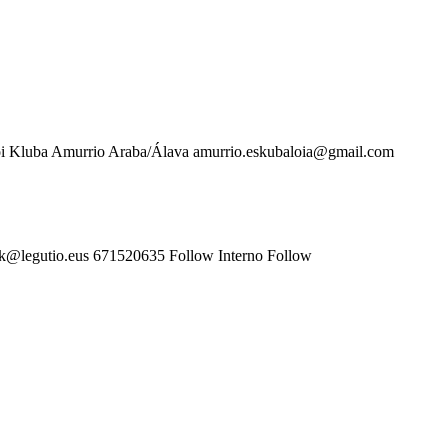
 Kluba Amurrio Araba/Álava amurrio.eskubaloia@gmail.com
@legutio.eus 671520635 Follow Interno Follow