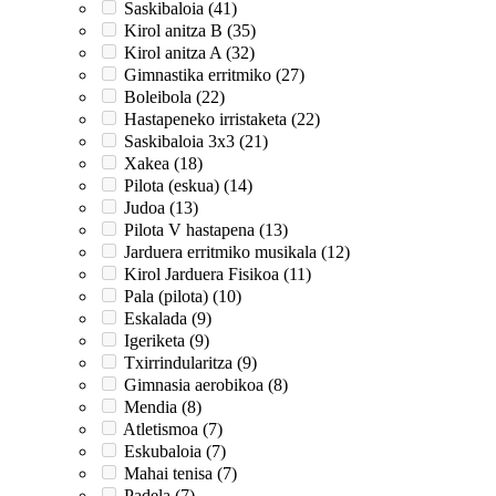
Saskibaloia (41)
Kirol anitza B (35)
Kirol anitza A (32)
Gimnastika erritmiko (27)
Boleibola (22)
Hastapeneko irristaketa (22)
Saskibaloia 3x3 (21)
Xakea (18)
Pilota (eskua) (14)
Judoa (13)
Pilota V hastapena (13)
Jarduera erritmiko musikala (12)
Kirol Jarduera Fisikoa (11)
Pala (pilota) (10)
Eskalada (9)
Igeriketa (9)
Txirrindularitza (9)
Gimnasia aerobikoa (8)
Mendia (8)
Atletismoa (7)
Eskubaloia (7)
Mahai tenisa (7)
Padela (7)