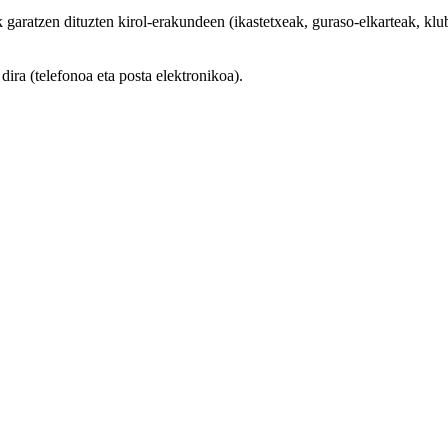
aratzen dituzten kirol-erakundeen (ikastetxeak, guraso-elkarteak, klubak
ra (telefonoa eta posta elektronikoa).