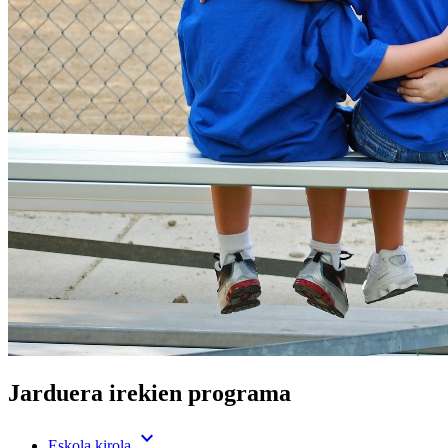
Jarduera irekien programa
expand_more
Eskola kirola