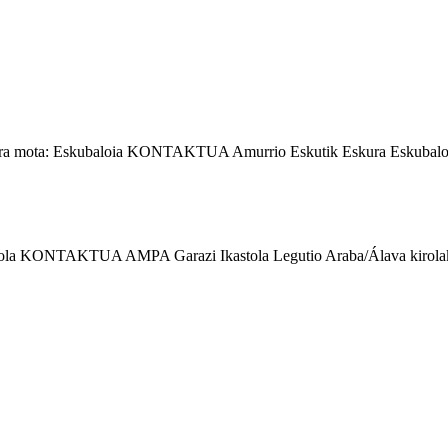
a mota: Eskubaloia KONTAKTUA Amurrio Eskutik Eskura Eskubaloi
ola KONTAKTUA AMPA Garazi Ikastola Legutio Araba/Álava kirolak