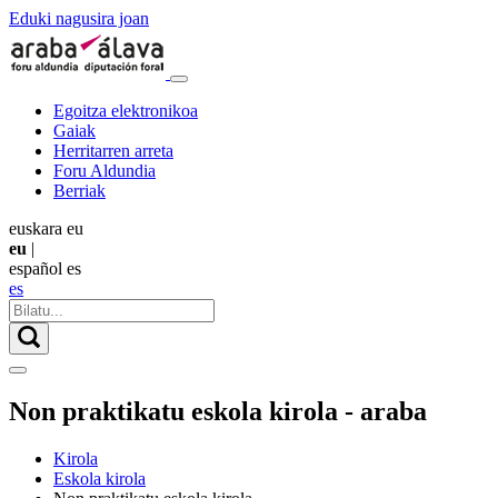
Eduki nagusira joan
Egoitza elektronikoa
Gaiak
Herritarren arreta
Foru Aldundia
Berriak
euskara
eu
eu
|
español
es
es
Non praktikatu eskola kirola - araba
Kirola
Eskola kirola