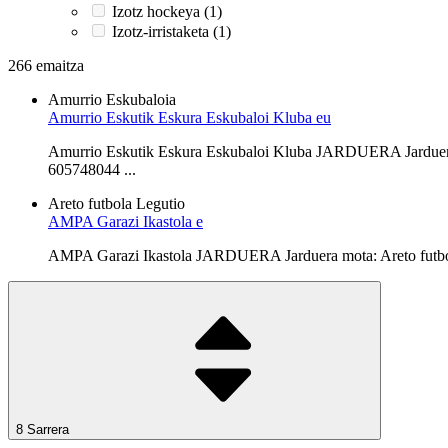
Izotz hockeya (1)
Izotz-irristaketa (1)
266 emaitza
Amurrio
Eskubaloia
Amurrio Eskutik Eskura Eskubaloi Kluba eu
Amurrio Eskutik Eskura Eskubaloi Kluba JARDUERA Jarduer
605748044 ...
Areto futbola
Legutio
AMPA Garazi Ikastola e
AMPA Garazi Ikastola JARDUERA Jarduera mota: Areto futb
8 Sarrera