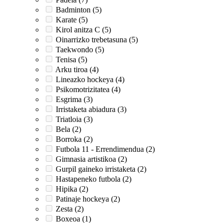
Badminton (5)
Karate (5)
Kirol anitza C (5)
Oinarrizko trebetasuna (5)
Taekwondo (5)
Tenisa (5)
Arku tiroa (4)
Lineazko hockeya (4)
Psikomotrizitatea (4)
Esgrima (3)
Irristaketa abiadura (3)
Triatloia (3)
Bela (2)
Borroka (2)
Futbola 11 - Errendimendua (2)
Gimnasia artistikoa (2)
Gurpil gaineko irristaketa (2)
Hastapeneko futbola (2)
Hipika (2)
Patinaje hockeya (2)
Zesta (2)
Boxeoa (1)