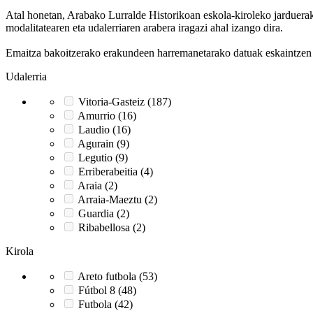
Atal honetan, Arabako Lurralde Historikoan eskola-kiroleko jarduerak g
modalitatearen eta udalerriaren arabera iragazi ahal izango dira.
Emaitza bakoitzerako erakundeen harremanetarako datuak eskaintzen di
Udalerria
Vitoria-Gasteiz (187)
Amurrio (16)
Laudio (16)
Agurain (9)
Legutio (9)
Erriberabeitia (4)
Araia (2)
Arraia-Maeztu (2)
Guardia (2)
Ribabellosa (2)
Kirola
Areto futbola (53)
Fútbol 8 (48)
Futbola (42)