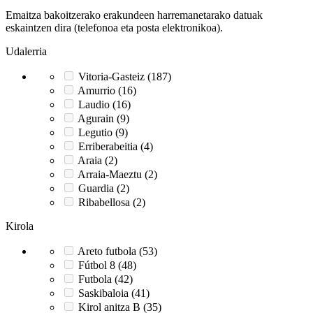
Emaitza bakoitzerako erakundeen harremanetarako datuak
eskaintzen dira (telefonoa eta posta elektronikoa).
Udalerria
Vitoria-Gasteiz (187)
Amurrio (16)
Laudio (16)
Agurain (9)
Legutio (9)
Erriberabeitia (4)
Araia (2)
Arraia-Maeztu (2)
Guardia (2)
Ribabellosa (2)
Kirola
Areto futbola (53)
Fútbol 8 (48)
Futbola (42)
Saskibaloia (41)
Kirol anitza B (35)