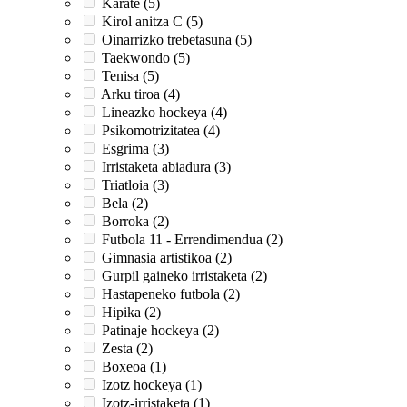
Karate (5)
Kirol anitza C (5)
Oinarrizko trebetasuna (5)
Taekwondo (5)
Tenisa (5)
Arku tiroa (4)
Lineazko hockeya (4)
Psikomotrizitatea (4)
Esgrima (3)
Irristaketa abiadura (3)
Triatloia (3)
Bela (2)
Borroka (2)
Futbola 11 - Errendimendua (2)
Gimnasia artistikoa (2)
Gurpil gaineko irristaketa (2)
Hastapeneko futbola (2)
Hipika (2)
Patinaje hockeya (2)
Zesta (2)
Boxeoa (1)
Izotz hockeya (1)
Izotz-irristaketa (1)