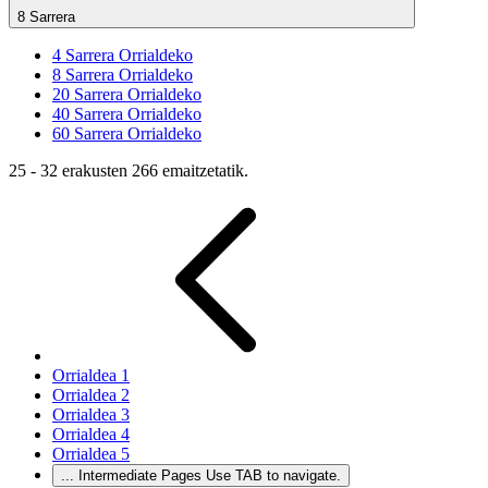
8 Sarrera
4
Sarrera Orrialdeko
8
Sarrera Orrialdeko
20
Sarrera Orrialdeko
40
Sarrera Orrialdeko
60
Sarrera Orrialdeko
25 - 32 erakusten 266 emaitzetatik.
Orrialdea
1
Orrialdea
2
Orrialdea
3
Orrialdea
4
Orrialdea
5
...
Intermediate Pages Use TAB to navigate.