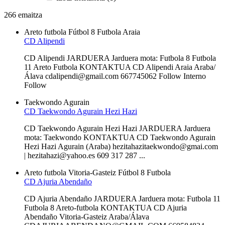
266 emaitza
Areto futbola
Fútbol 8
Futbola
Araia
CD Alipendi
CD Alipendi JARDUERA Jarduera mota: Futbola 8 Futbola
11 Areto Futbola KONTAKTUA CD Alipendi Araia Araba/
Álava cdalipendi@gmail.com 667745062 Follow Interno
Follow
Taekwondo
Agurain
CD Taekwondo Agurain Hezi Hazi
CD Taekwondo Agurain Hezi Hazi JARDUERA Jarduera
mota: Taekwondo KONTAKTUA CD Taekwondo Agurain
Hezi Hazi Agurain (Araba) hezitahazitaekwondo@gmai.com
| hezitahazi@yahoo.es 609 317 287 ...
Areto futbola
Vitoria-Gasteiz
Fútbol 8
Futbola
CD Ajuria Abendaño
CD Ajuria Abendaño JARDUERA Jarduera mota: Futbola 11
Futbola 8 Areto-futbola KONTAKTUA CD Ajuria
Abendaño Vitoria-Gasteiz Araba/Álava