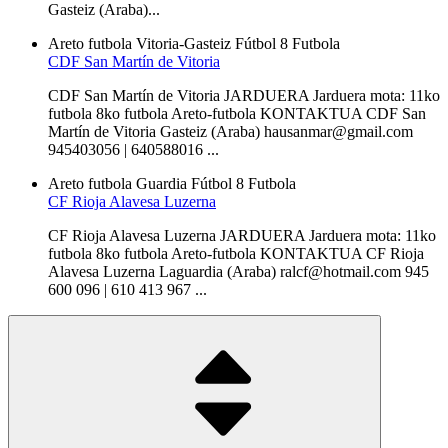
Gasteiz (Araba)...
Areto futbola
Vitoria-Gasteiz
Fútbol 8
Futbola
CDF San Martín de Vitoria
CDF San Martín de Vitoria JARDUERA Jarduera mota: 11ko
futbola 8ko futbola Areto-futbola KONTAKTUA CDF San
Martín de Vitoria Gasteiz (Araba) hausanmar@gmail.com
945403056 | 640588016 ...
Areto futbola
Guardia
Fútbol 8
Futbola
CF Rioja Alavesa Luzerna
CF Rioja Alavesa Luzerna JARDUERA Jarduera mota: 11ko
futbola 8ko futbola Areto-futbola KONTAKTUA CF Rioja
Alavesa Luzerna Laguardia (Araba) ralcf@hotmail.com 945
600 096 | 610 413 967 ...