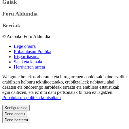
Gaiak
Foru Aldundia
Berriak
© Arabako Foru Aldundia
Lege oharra
Pribatutasun Politika
Irisgarritasuna
Salaketa kanala
Herritarren arreta
Webgune honek norberaren eta hirugarrenen cookie-ak baino ez ditu
erabiltzen helburu teknikoetarako, erabiltzaileek nabigatu ahal
dezaten eta ondorengo sarbideak erraztu eta erabilera estatistikak
egin daitezen, eta ez ditu datu pertsonalak biltzen ez lagatzen.
Pribatutasun-politika kontsultatu
Konfigurazioa
Dena onartu
Dena baztertu