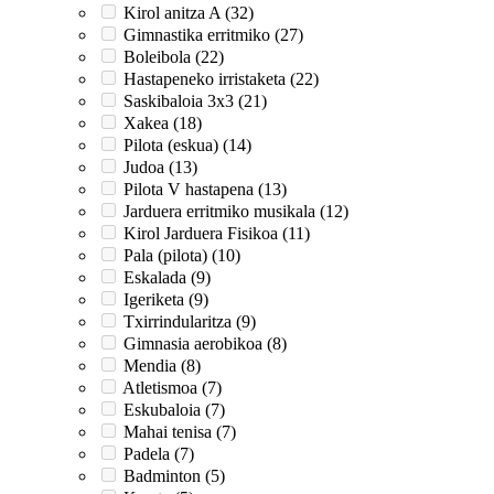
Kirol anitza A (32)
Gimnastika erritmiko (27)
Boleibola (22)
Hastapeneko irristaketa (22)
Saskibaloia 3x3 (21)
Xakea (18)
Pilota (eskua) (14)
Judoa (13)
Pilota V hastapena (13)
Jarduera erritmiko musikala (12)
Kirol Jarduera Fisikoa (11)
Pala (pilota) (10)
Eskalada (9)
Igeriketa (9)
Txirrindularitza (9)
Gimnasia aerobikoa (8)
Mendia (8)
Atletismoa (7)
Eskubaloia (7)
Mahai tenisa (7)
Padela (7)
Badminton (5)