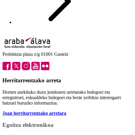
Probintzia plaza z/g 01001 Gasteiz
Herritarrentzako arreta
Hemen aurkituko duzu jendearen arretarako bulegoei eta
erregistroei, eskualdeko bulegoei eta beste zerbitzu interesgarri
batzuei buruzko informazioa.
Joan herritarrentzako arretara
Egoitza elektronikoa