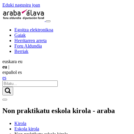
Eduki nagusira joan
Egoitza elektronikoa
Gaiak
Herritarren arreta
Foru Aldundia
Berriak
euskara
eu
eu
|
español
es
es
Non praktikatu eskola kirola - araba
Kirola
Eskola kirola