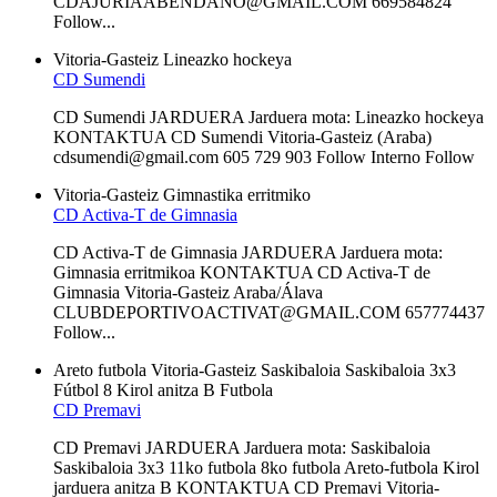
CDAJURIAABENDANO@GMAIL.COM 669584824
Follow...
Vitoria-Gasteiz
Lineazko hockeya
CD Sumendi
CD Sumendi JARDUERA Jarduera mota: Lineazko hockeya
KONTAKTUA CD Sumendi Vitoria-Gasteiz (Araba)
cdsumendi@gmail.com 605 729 903 Follow Interno Follow
Vitoria-Gasteiz
Gimnastika erritmiko
CD Activa-T de Gimnasia
CD Activa-T de Gimnasia JARDUERA Jarduera mota:
Gimnasia erritmikoa KONTAKTUA CD Activa-T de
Gimnasia Vitoria-Gasteiz Araba/Álava
CLUBDEPORTIVOACTIVAT@GMAIL.COM 657774437
Follow...
Areto futbola
Vitoria-Gasteiz
Saskibaloia
Saskibaloia 3x3
Fútbol 8
Kirol anitza B
Futbola
CD Premavi
CD Premavi JARDUERA Jarduera mota: Saskibaloia
Saskibaloia 3x3 11ko futbola 8ko futbola Areto-futbola Kirol
jarduera anitza B KONTAKTUA CD Premavi Vitoria-