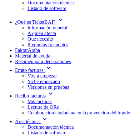
Documentación técnica
Listado de software
expand_more
¿Qué es TicketBAI?
Información general
A quién afecta
Qué necesito
Preguntas frecuentes
FakturAraba
Material de ayuda
Resumen para declaraciones
expand_more
Emito facturas
Voy a empezar
Ya he empezado
Versiones en pruebas
expand_more
Recibo facturas
Mis facturas
Lectura de QRs
Colaboración ciudadana en la prevención del fraude
expand_more
Área técnica
Documentación técnica
Listado de software