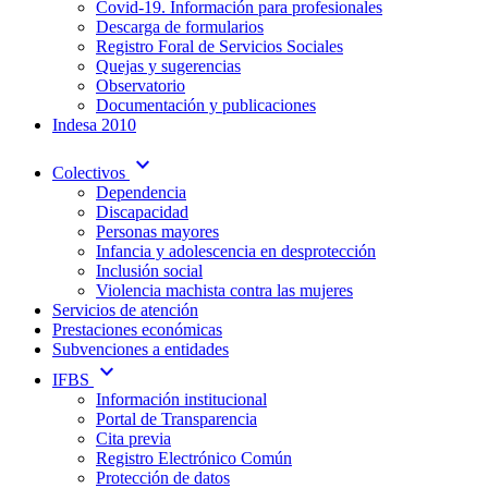
Covid-19. Información para profesionales
Descarga de formularios
Registro Foral de Servicios Sociales
Quejas y sugerencias
Observatorio
Documentación y publicaciones
Indesa 2010
expand_more
Colectivos
Dependencia
Discapacidad
Personas mayores
Infancia y adolescencia en desprotección
Inclusión social
Violencia machista contra las mujeres
Servicios de atención
Prestaciones económicas
Subvenciones a entidades
expand_more
IFBS
Información institucional
Portal de Transparencia
Cita previa
Registro Electrónico Común
Protección de datos