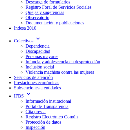
Descarga de formularios
Registro Foral de Servicios Sociales
Quejas y sugerencias
Observatorio
Documentación y publicaciones
Indesa 2010
expand_more
Colectivos
Dependencia
Discapacidad
Personas mayores
Infancia y adolescencia en desprotección
Inclusión social
Violencia machista contra las mujeres
Servicios de atención
Prestaciones económicas
Subvenciones a entidades
expand_more
IFBS
Información institucional
Portal de Transparencia
Cita previa
Registro Electrónico Común
Protección de datos
Inspección