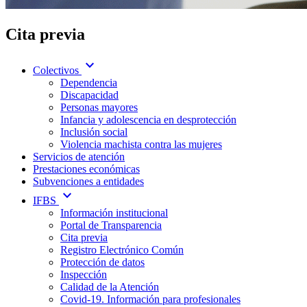
Cita previa
expand_more
Colectivos
Dependencia
Discapacidad
Personas mayores
Infancia y adolescencia en desprotección
Inclusión social
Violencia machista contra las mujeres
Servicios de atención
Prestaciones económicas
Subvenciones a entidades
expand_more
IFBS
Información institucional
Portal de Transparencia
Cita previa
Registro Electrónico Común
Protección de datos
Inspección
Calidad de la Atención
Covid-19. Información para profesionales