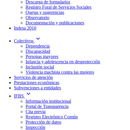
Descarga de formularios
Registro Foral de Servicios Sociales
Quejas y sugerencias
Observatorio
Documentación y publicaciones
Indesa 2010
expand_more
Colectivos
Dependencia
Discapacidad
Personas mayores
Infancia y adolescencia en desprotección
Inclusión social
Violencia machista contra las mujeres
Servicios de atención
Prestaciones económicas
Subvenciones a entidades
expand_more
IFBS
Información institucional
Portal de Transparencia
Cita previa
Registro Electrónico Común
Protección de datos
Inspección