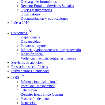
Descarga de formularios
Registro Foral de Servicios Sociales
Quejas y sugerencias
Observatorio
Documentación y publicaciones
Indesa 2010
expand_more
Colectivos
Dependencia
Discapacidad
Personas mayores
Infancia y adolescencia en desprotección
Inclusión social
Violencia machista contra las mujeres
Servicios de atención
Prestaciones económicas
Subvenciones a entidades
expand_more
IFBS
Información institucional
Portal de Transparencia
Cita previa
Registro Electrónico Común
Protección de datos
Inspección