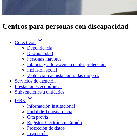
Centros para personas con discapacidad
expand_more
Colectivos
Dependencia
Discapacidad
Personas mayores
Infancia y adolescencia en desprotección
Inclusión social
Violencia machista contra las mujeres
Servicios de atención
Prestaciones económicas
Subvenciones a entidades
expand_more
IFBS
Información institucional
Portal de Transparencia
Cita previa
Registro Electrónico Común
Protección de datos
Inspección