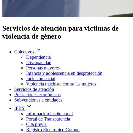
Servicios de atención para víctimas de
violencia de género
expand_more
Colectivos
Dependencia
Discapacidad
Personas mayores
Infancia y adolescencia en desprotección
Inclusión social
Violencia machista contra las mujeres
Servicios de atención
Prestaciones económicas
Subvenciones a entidades
expand_more
IFBS
Información institucional
Portal de Transparencia
Cita previa
Registro Electrónico Común