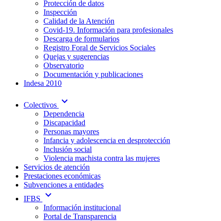
Protección de datos
Inspección
Calidad de la Atención
Covid-19. Información para profesionales
Descarga de formularios
Registro Foral de Servicios Sociales
Quejas y sugerencias
Observatorio
Documentación y publicaciones
Indesa 2010
expand_more
Colectivos
Dependencia
Discapacidad
Personas mayores
Infancia y adolescencia en desprotección
Inclusión social
Violencia machista contra las mujeres
Servicios de atención
Prestaciones económicas
Subvenciones a entidades
expand_more
IFBS
Información institucional
Portal de Transparencia