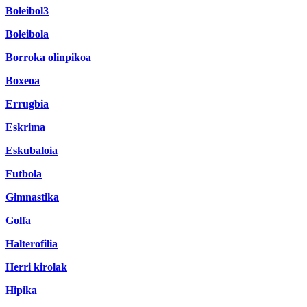
Boleibol3
Boleibola
Borroka olinpikoa
Boxeoa
Errugbia
Eskrima
Eskubaloia
Futbola
Gimnastika
Golfa
Halterofilia
Herri kirolak
Hipika