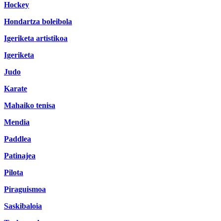
Hockey
Hondartza boleibola
Igeriketa artistikoa
Igeriketa
Judo
Karate
Mahaiko tenisa
Mendia
Paddlea
Patinajea
Pilota
Piraguismoa
Saskibaloia