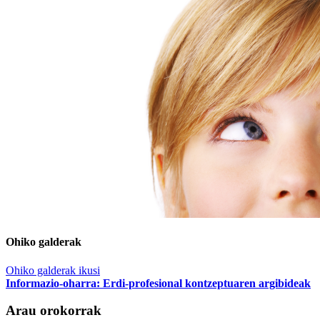
Ohiko galderak
Ohiko galderak ikusi
Informazio-oharra: Erdi-profesional kontzeptuaren argibideak
Arau orokorrak