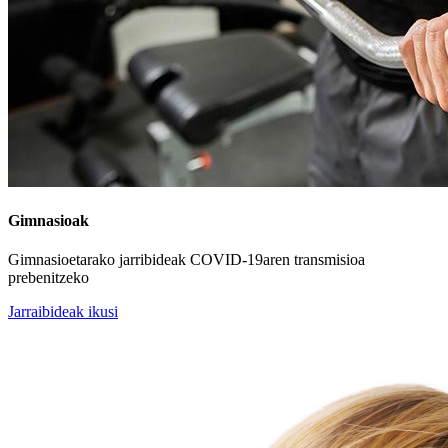
Gimnasioak
Gimnasioetarako jarribideak COVID-19aren transmisioa
prebenitzeko
Jarraibideak ikusi