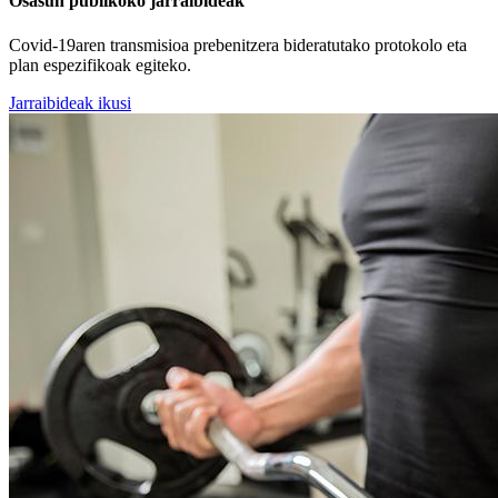
Osasun publikoko jarraibideak
Covid-19aren transmisioa prebenitzera bideratutako protokolo eta
plan espezifikoak egiteko.
Jarraibideak ikusi