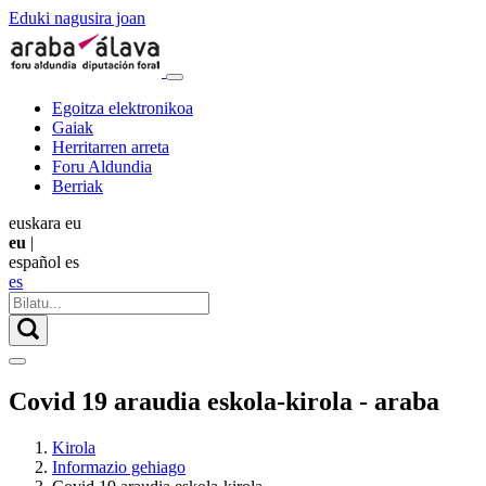
Eduki nagusira joan
Egoitza elektronikoa
Gaiak
Herritarren arreta
Foru Aldundia
Berriak
euskara
eu
eu
|
español
es
es
Covid 19 araudia eskola-kirola - araba
Kirola
Informazio gehiago