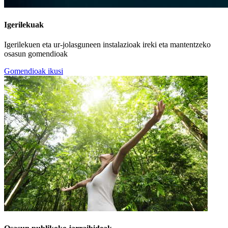
Igerilekuak
Igerilekuen eta ur-jolasguneen instalazioak ireki eta mantentzeko
osasun gomendioak
Gomendioak ikusi