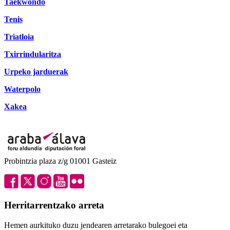
Taekwondo
Tenis
Triatloia
Txirrindularitza
Urpeko jarduerak
Waterpolo
Xakea
Probintzia plaza z/g 01001 Gasteiz
Herritarrentzako arreta
Hemen aurkituko duzu jendearen arretarako bulegoei eta