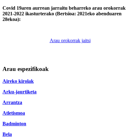
Covid 19aren aurrean jarraitu beharreko arau orokorrak
2021-2022 ikasturterako (Bertsioa: 2021eko abenduaren
28ekoa):
Arau orokorrak jaitsi
Arau espezifikoak
Aireko kirolak
Arku-jaurtiketa
Arrantza
Atletismoa
Badminton
Bela