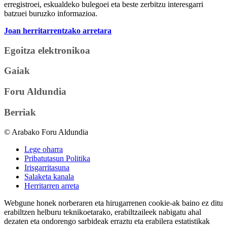
erregistroei, eskualdeko bulegoei eta beste zerbitzu interesgarri
batzuei buruzko informazioa.
Joan herritarrentzako arretara
Egoitza elektronikoa
Gaiak
Foru Aldundia
Berriak
© Arabako Foru Aldundia
Lege oharra
Pribatutasun Politika
Irisgarritasuna
Salaketa kanala
Herritarren arreta
Webgune honek norberaren eta hirugarrenen cookie-ak baino ez ditu
erabiltzen helburu teknikoetarako, erabiltzaileek nabigatu ahal
dezaten eta ondorengo sarbideak erraztu eta erabilera estatistikak