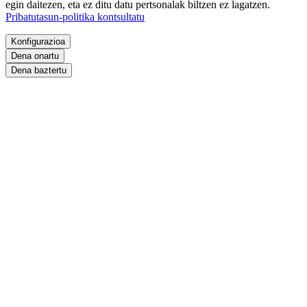
egin daitezen, eta ez ditu datu pertsonalak biltzen ez lagatzen.
Pribatutasun-politika kontsultatu
Konfigurazioa
Dena onartu
Dena baztertu