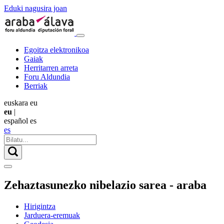
Eduki nagusira joan
Egoitza elektronikoa
Gaiak
Herritarren arreta
Foru Aldundia
Berriak
euskara
eu
eu
|
español
es
es
Zehaztasunezko nibelazio sarea - araba
Hirigintza
Jarduera-eremuak