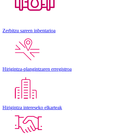
Zerbitzu sareen inbentarioa
Hirigintza-plangintzaren erregistroa
Hirigintza intereseko elkarteak