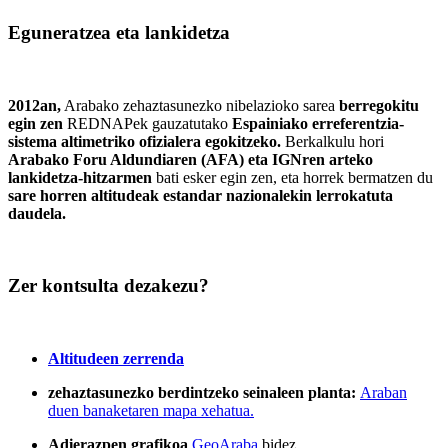
Eguneratzea eta lankidetza
2012an,
Arabako zehaztasunezko nibelazioko sarea
berregokitu
egin zen
REDNAPek gauzatutako
Espainiako erreferentzia-
sistema altimetriko ofizialera egokitzeko.
Berkalkulu hori
Arabako Foru Aldundiaren (AFA) eta IGNren arteko
lankidetza-hitzarmen
bati esker egin zen, eta horrek bermatzen du
sare horren altitudeak estandar nazionalekin lerrokatuta
daudela.
Zer kontsulta dezakezu?
Altitudeen zerrenda
zehaztasunezko
berdintzeko seinaleen planta:
Araban
duen banaketaren mapa xehatua.
Adierazpen grafikoa
GeoAraba
bidez