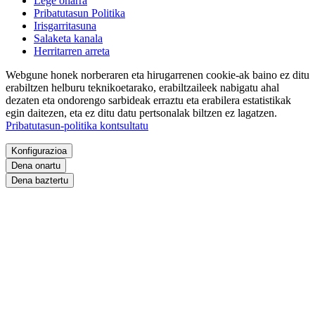
Lege oharra
Pribatutasun Politika
Irisgarritasuna
Salaketa kanala
Herritarren arreta
Webgune honek norberaren eta hirugarrenen cookie-ak baino ez ditu
erabiltzen helburu teknikoetarako, erabiltzaileek nabigatu ahal
dezaten eta ondorengo sarbideak erraztu eta erabilera estatistikak
egin daitezen, eta ez ditu datu pertsonalak biltzen ez lagatzen.
Pribatutasun-politika kontsultatu
Konfigurazioa
Dena onartu
Dena baztertu