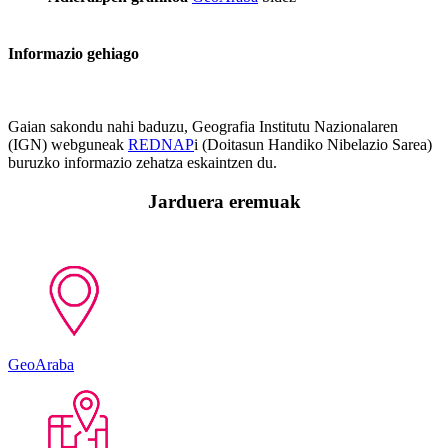
Informazio gehiago
Gaian sakondu nahi baduzu, Geografia Institutu Nazionalaren
(IGN) webguneak
REDNAP
i (Doitasun Handiko Nibelazio Sarea)
buruzko informazio zehatza eskaintzen du.
Jarduera eremuak
GeoAraba