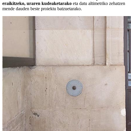
eraikitzeko, uraren kudeaketarako
eta datu altimetriko zehatzen
mende dauden beste proiektu batzuetarako.