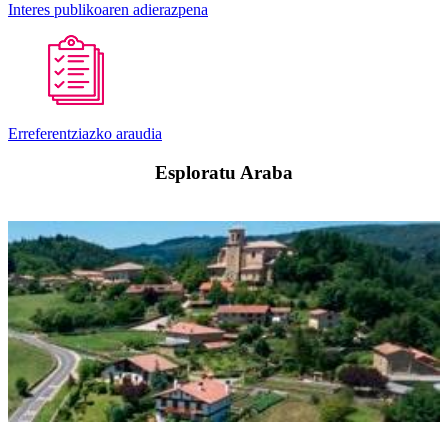
Interes publikoaren adierazpena
Erreferentziazko araudia
Esploratu Araba