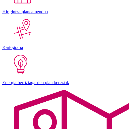
Hirigintza planeamendua
Kartografia
Energia berriztagarrien plan bereziak