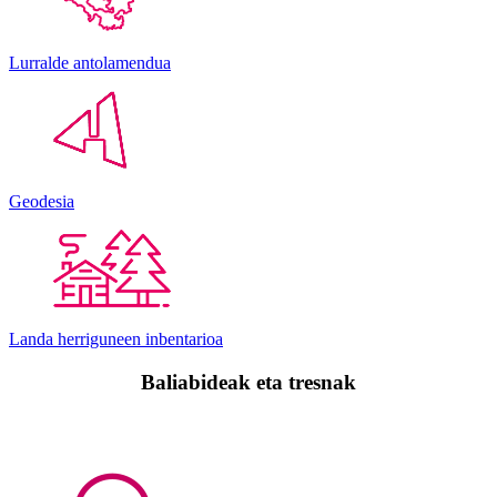
Lurralde antolamendua
Geodesia
Landa herriguneen inbentarioa
Baliabideak eta tresnak