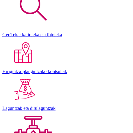
GeoTeka: kartoteka eta fototeka
Hirigintza-plangintzako kontsultak
Laguntzak eta dirulaguntzak