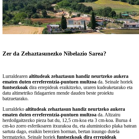
Zer da Zehaztasunezko Nibelazio Sarea?
Lurraldearen
altitudeak zehaztasun handiz neurtzeko aukera
ematen duten erreferentzia-puntuen multzoa
da. Seinale horiek
funtsezkoak
dira errepideak eraikitzeko, uraren kudeaketarako eta
datu altimetriko fidagarrien mende dauden beste proiektu
batzuetarako.
Lurraldeko
altitudeak zehaztasun handiz neurtzeko aukera
ematen duten erreferentzia-puntuen multzoa
da. Altzairu
herdoilgaitzezko pieza bat du, 12,5 cm-koa eta 3 cm-koa. Burua 4
cm-ko zorro esferikoaren itxurakoa du, eta aluminiozko plaka batean
sartuta dago, eraikin berezien horman, bertan iraungo dutela
bermatzeko. Seinale horiek
funtsezkoak dira errepideak