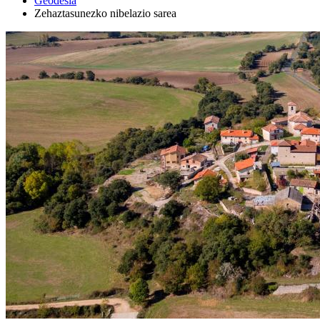
Geodesia
Zehaztasunezko nibelazio sarea