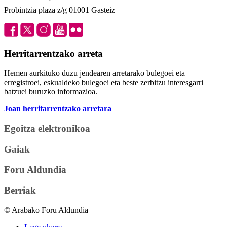
Probintzia plaza z/g 01001 Gasteiz
Herritarrentzako arreta
Hemen aurkituko duzu jendearen arretarako bulegoei eta
erregistroei, eskualdeko bulegoei eta beste zerbitzu interesgarri
batzuei buruzko informazioa.
Joan herritarrentzako arretara
Egoitza elektronikoa
Gaiak
Foru Aldundia
Berriak
© Arabako Foru Aldundia