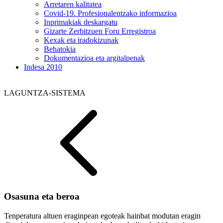
Arretaren kalitatea
Covid-19. Profesionalentzako informazioa
Inprimakiak deskargatu
Gizarte Zerbitzuen Foru Erregistroa
Kexak eta iradokizunak
Behatokia
Dokumentazioa eta argitalpenak
Indesa 2010
LAGUNTZA-SISTEMA
Osasuna eta beroa
Tenperatura altuen eraginpean egoteak hainbat modutan eragin