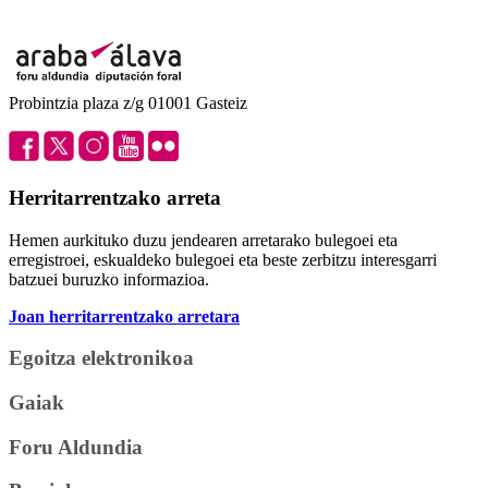
Probintzia plaza z/g 01001 Gasteiz
Herritarrentzako arreta
Hemen aurkituko duzu jendearen arretarako bulegoei eta
erregistroei, eskualdeko bulegoei eta beste zerbitzu interesgarri
batzuei buruzko informazioa.
Joan herritarrentzako arretara
Egoitza elektronikoa
Gaiak
Foru Aldundia