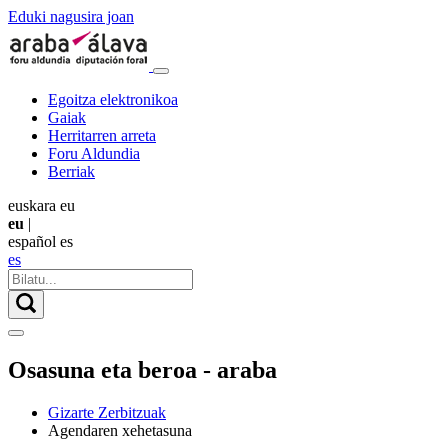
Eduki nagusira joan
Egoitza elektronikoa
Gaiak
Herritarren arreta
Foru Aldundia
Berriak
euskara
eu
eu
|
español
es
es
Osasuna eta beroa - araba
Gizarte Zerbitzuak
Agendaren xehetasuna