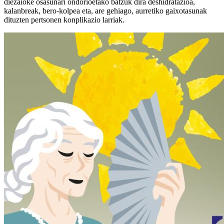
diezaioke osasunari ondorioetako batzuk dira deshidratazioa,
kalanbreak, bero-kolpea eta, are gehiago, aurretiko gaixotasunak
dituzten pertsonen konplikazio larriak.