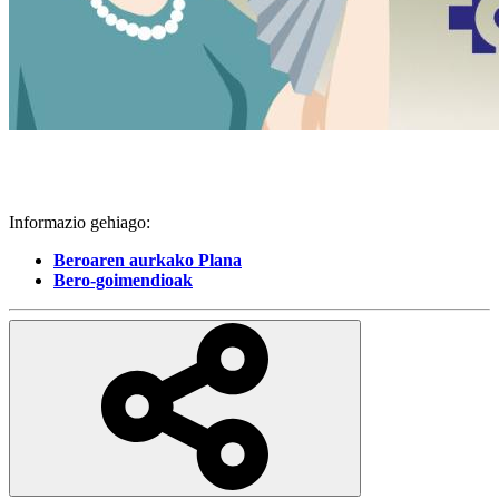
Informazio gehiago:
Beroaren aurkako Plana
Bero-goimendioak