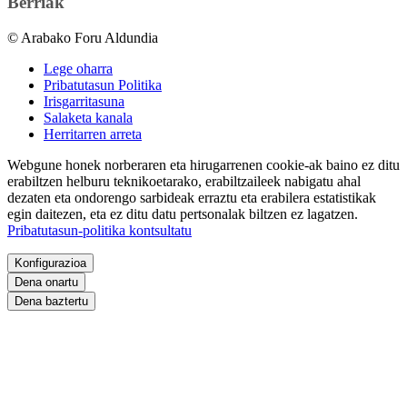
Berriak
© Arabako Foru Aldundia
Lege oharra
Pribatutasun Politika
Irisgarritasuna
Salaketa kanala
Herritarren arreta
Webgune honek norberaren eta hirugarrenen cookie-ak baino ez ditu
erabiltzen helburu teknikoetarako, erabiltzaileek nabigatu ahal
dezaten eta ondorengo sarbideak erraztu eta erabilera estatistikak
egin daitezen, eta ez ditu datu pertsonalak biltzen ez lagatzen.
Pribatutasun-politika kontsultatu
Konfigurazioa
Dena onartu
Dena baztertu