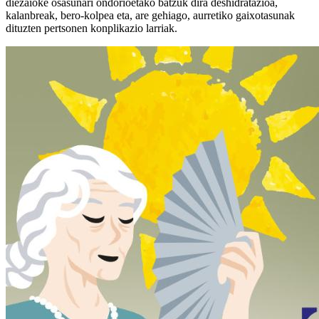
diezaioke osasunari ondorioetako batzuk dira deshidratazioa,
kalanbreak, bero-kolpea eta, are gehiago, aurretiko gaixotasunak
dituzten pertsonen konplikazio larriak.