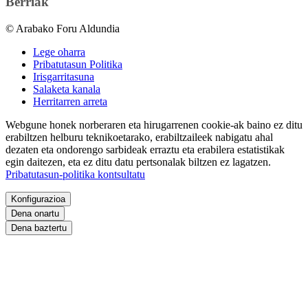
Berriak
© Arabako Foru Aldundia
Lege oharra
Pribatutasun Politika
Irisgarritasuna
Salaketa kanala
Herritarren arreta
Webgune honek norberaren eta hirugarrenen cookie-ak baino ez ditu
erabiltzen helburu teknikoetarako, erabiltzaileek nabigatu ahal
dezaten eta ondorengo sarbideak erraztu eta erabilera estatistikak
egin daitezen, eta ez ditu datu pertsonalak biltzen ez lagatzen.
Pribatutasun-politika kontsultatu
Konfigurazioa
Dena onartu
Dena baztertu