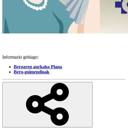
Informazio gehiago:
Beroaren aurkako Plana
Bero-goimendioak