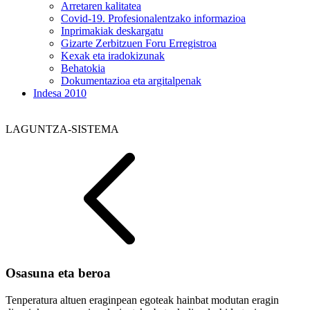
Arretaren kalitatea
Covid-19. Profesionalentzako informazioa
Inprimakiak deskargatu
Gizarte Zerbitzuen Foru Erregistroa
Kexak eta iradokizunak
Behatokia
Dokumentazioa eta argitalpenak
Indesa 2010
LAGUNTZA-SISTEMA
Osasuna eta beroa
Tenperatura altuen eraginpean egoteak hainbat modutan eragin