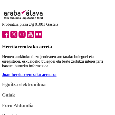
Probintzia plaza z/g 01001 Gasteiz
Herritarrentzako arreta
Hemen aurkituko duzu jendearen arretarako bulegoei eta
erregistroei, eskualdeko bulegoei eta beste zerbitzu interesgarri
batzuei buruzko informazioa.
Joan herritarrentzako arretara
Egoitza elektronikoa
Gaiak
Foru Aldundia