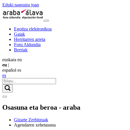
Eduki nagusira joan
Egoitza elektronikoa
Gaiak
Herritarren arreta
Foru Aldundia
Berriak
euskara
eu
eu
|
español
es
es
Osasuna eta beroa - araba
Gizarte Zerbitzuak
Agendaren xehetasuna