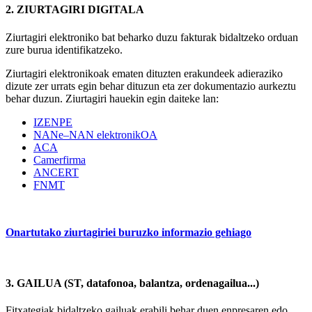
2. ZIURTAGIRI DIGITALA
Ziurtagiri elektroniko bat beharko duzu fakturak bidaltzeko orduan
zure burua identifikatzeko.
Ziurtagiri elektronikoak ematen dituzten erakundeek adieraziko
dizute zer urrats egin behar dituzun eta zer dokumentazio aurkeztu
behar duzun. Ziurtagiri hauekin egin daiteke lan:
IZENPE
NANe–NAN elektronikOA
ACA
Camerfirma
ANCERT
FNMT
Onartutako ziurtagiriei buruzko informazio gehiago
3. GAILUA (ST, datafonoa, balantza, ordenagailua...)
Fitxategiak bidaltzeko gailuak erabili behar duen enpresaren edo