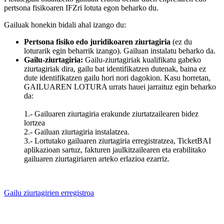
pertsona fisikoaren IFZri lotuta egon beharko du.
Gailuak honekin bidali ahal izango du:
Pertsona fisiko edo juridikoaren ziurtagiria
(ez du
loturarik egin beharrik izango). Gailuan instalatu beharko da.
Gailu-ziurtagiria:
Gailu-ziurtagiriak kualifikatu gabeko
ziurtagiriak dira, gailu bat identifikatzen dutenak, baina ez
dute identifikatzen gailu hori nori dagokion. Kasu horretan,
GAILUAREN LOTURA urrats hauei jarraituz egin beharko
da:
1.- Gailuaren ziurtagiria erakunde ziurtatzailearen bidez
lortzea
2.- Gailuan ziurtagiria instalatzea.
3.- Lortutako gailuaren ziurtagiria erregistratzea, TicketBAI
aplikazioan sartuz, fakturen jaulkitzailearen eta erabilitako
gailuaren ziurtagiriaren arteko erlazioa ezarriz.
Gailu ziurtagirien erregistroa