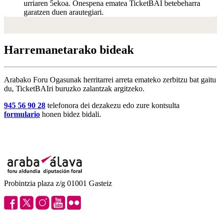
urriaren 5ekoa. Onespena ematea TicketBAI betebeharra
garatzen duen arautegiari.
Harremanetarako bideak
Arabako Foru Ogasunak herritarrei arreta emateko zerbitzu bat gaitu
du, TicketBAIri buruzko zalantzak argitzeko.
945 56 90 28
telefonora dei dezakezu edo zure kontsulta
formulario
honen bidez bidali.
Probintzia plaza z/g 01001 Gasteiz