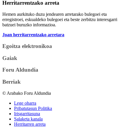
Herritarrentzako arreta
Hemen aurkituko duzu jendearen arretarako bulegoei eta
erregistroei, eskualdeko bulegoei eta beste zerbitzu interesgarri
batzuei buruzko informazioa.
Joan herritarrentzako arretara
Egoitza elektronikoa
Gaiak
Foru Aldundia
Berriak
© Arabako Foru Aldundia
Lege oharra
Pribatutasun Politika
Irisgarritasuna
Salaketa kanala
Herritarren arreta