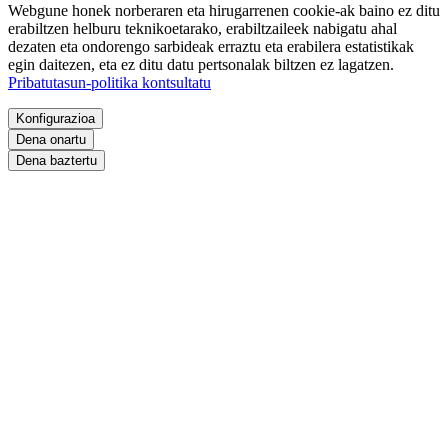
Webgune honek norberaren eta hirugarrenen cookie-ak baino ez ditu
erabiltzen helburu teknikoetarako, erabiltzaileek nabigatu ahal
dezaten eta ondorengo sarbideak erraztu eta erabilera estatistikak
egin daitezen, eta ez ditu datu pertsonalak biltzen ez lagatzen.
Pribatutasun-politika kontsultatu
Konfigurazioa
Dena onartu
Dena baztertu