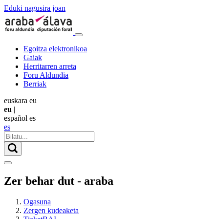
Eduki nagusira joan
Egoitza elektronikoa
Gaiak
Herritarren arreta
Foru Aldundia
Berriak
euskara
eu
eu
|
español
es
es
Zer behar dut - araba
Ogasuna
Zergen kudeaketa