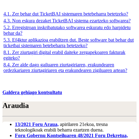
4.1. Zer behar dut TicketBAI sistemaren betebeharra betetzeko?
4.3. Non eskura dezaket TicketBAI sistema ezartzeko softwarea?
5.2. Erregistroan inskribatutako softwarea eskuratu edo harpidetu
behar da?
5.3. Ef4ktur aplikazioa erabiltzen dut. Beste software bat behar dut
ticketbai sistemaren betebeharra betetzeko?
8.1. Zer ziurtagiri digital erabil daiteke zergapekoaren fakturak
egiteko?
8.4. Zer alde dago gailuaren ziurtagiriaren, erakundearen
ordezkariaren ziurtagiriaren eta erakundearen zigiluaren artean?
Galdera gehiago kontsultatu
Araudia
13/2021 Foru Araua,
apirilaren 21ekoa, tresna
teknologikoak erabili beharra ezartzen duena.
Foru Gobernu Kontseiluaren 48/2021 Foru Dekretua,