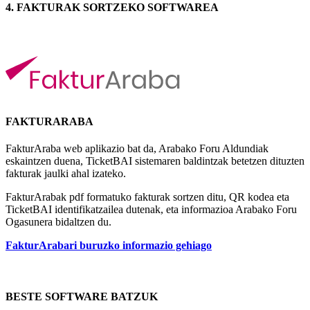
4. FAKTURAK SORTZEKO SOFTWAREA
FAKTURARABA
FakturAraba web aplikazio bat da, Arabako Foru Aldundiak
eskaintzen duena, TicketBAI sistemaren baldintzak betetzen dituzten
fakturak jaulki ahal izateko.
FakturArabak pdf formatuko fakturak sortzen ditu, QR kodea eta
TicketBAI identifikatzailea dutenak, eta informazioa Arabako Foru
Ogasunera bidaltzen du.
FakturArabari buruzko informazio gehiago
BESTE SOFTWARE BATZUK