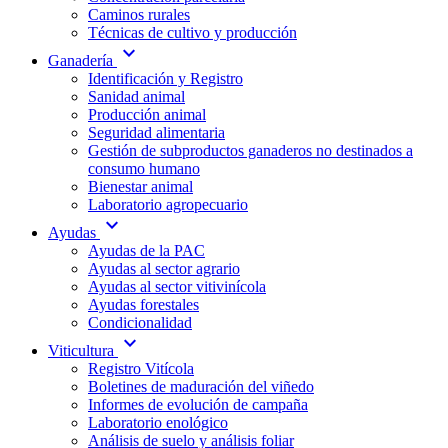
Caminos rurales
Técnicas de cultivo y producción
expand_more
Ganadería
Identificación y Registro
Sanidad animal
Producción animal
Seguridad alimentaria
Gestión de subproductos ganaderos no destinados a
consumo humano
Bienestar animal
Laboratorio agropecuario
expand_more
Ayudas
Ayudas de la PAC
Ayudas al sector agrario
Ayudas al sector vitivinícola
Ayudas forestales
Condicionalidad
expand_more
Viticultura
Registro Vitícola
Boletines de maduración del viñedo
Informes de evolución de campaña
Laboratorio enológico
Análisis de suelo y análisis foliar