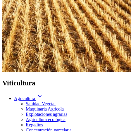
Viticultura
expand_more
Agricultura
Sanidad Vegetal
Maquinaria Agricola
Explotaciones agrarias
Agricultura ecológica
Regadíos
Concentración parcelaria