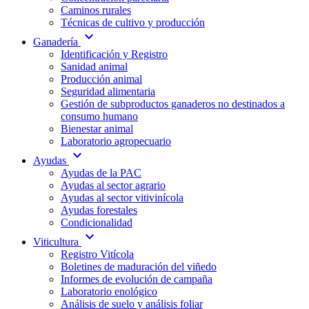
Caminos rurales
Técnicas de cultivo y producción
expand_more
Ganadería
Identificación y Registro
Sanidad animal
Producción animal
Seguridad alimentaria
Gestión de subproductos ganaderos no destinados a
consumo humano
Bienestar animal
Laboratorio agropecuario
expand_more
Ayudas
Ayudas de la PAC
Ayudas al sector agrario
Ayudas al sector vitivinícola
Ayudas forestales
Condicionalidad
expand_more
Viticultura
Registro Vitícola
Boletines de maduración del viñedo
Informes de evolución de campaña
Laboratorio enológico
Análisis de suelo y análisis foliar