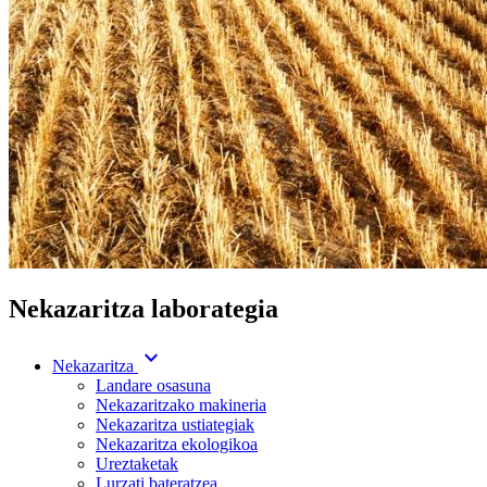
Nekazaritza laborategia
expand_more
Nekazaritza
Landare osasuna
Nekazaritzako makineria
Nekazaritza ustiategiak
Nekazaritza ekologikoa
Ureztaketak
Lurzati bateratzea