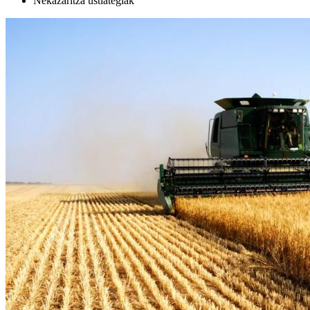
Nekazaritza ustiategiak