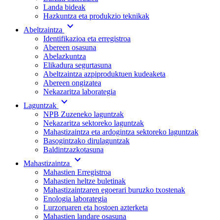
Landa bideak
Hazkuntza eta produkzio teknikak
expand_more
Abeltzaintza
Identifikazioa eta erregistroa
Abereen osasuna
Abelazkuntza
Elikadura segurtasuna
Abeltzaintza azpiproduktuen kudeaketa
Abereen ongizatea
Nekazaritza laborategia
expand_more
Laguntzak
NPB Zuzeneko laguntzak
Nekazaritza sektoreko laguntzak
Mahastizaintza eta ardogintza sektoreko laguntzak
Basogintzako dirulaguntzak
Baldintzazkotasuna
expand_more
Mahastizaintza
Mahastien Erregistroa
Mahastien heltze buletinak
Mahastizaintzaren egoerari buruzko txostenak
Enologia laborategia
Lurzoruaren eta hostoen azterketa
Mahastien landare osasuna