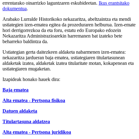
errentarako oinarrizko laguntzaren eskubideetan.
Ikus erantsitako
dokumentua
.
Arabako Lurralde Historikoko nekazaritza, abeltzaintza eta mendi
ustiategien izen-ematea egitea da prozeduraren helburua. Izen-emate
hori derrigorrezkoa da eta foru, estatu edo Europako edozein
Nekazaritza Administrazioarekin harremanen bat izateko bete
beharreko baldintza da.
Ustiategian gerta daitezkeen aldaketa nabarmenen izen-ematea:
nekazaritza jardueran baja ematea, ustiategiaren titulartasunean
aldaketak izatea, aldaketak izatea titularitate motan, kokapenean eta
ustiategiaren mugaketan.
Izapideak honako hauek dira:
Baja ematea
Alta ematea - Pertsona fisikoa
Datuen aldaketa
Titulartasuna aldatzea
Alta ematea - Pertsona juridikoa