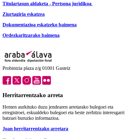
Titulartasun aldaketa - Pertsona juridikoa
Ziurtagiria eskatzea
Dokumentazioa eskatzeko baimena
Ordezkaritzarako baimena
Probintzia plaza z/g 01001 Gasteiz
Herritarrentzako arreta
Hemen aurkituko duzu jendearen arretarako bulegoei eta
erregistroei, eskualdeko bulegoei eta beste zerbitzu interesgarri
batzuei buruzko informazioa.
Joan herritarrentzako arretara