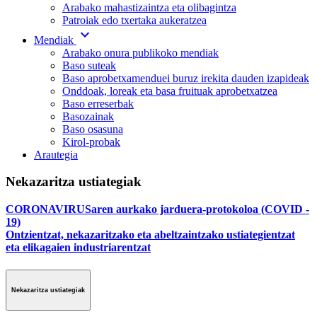
Arabako mahastizaintza eta olibagintza
Patroiak edo txertaka aukeratzea
expand_more
Mendiak
Arabako onura publikoko mendiak
Baso suteak
Baso aprobetxamenduei buruz irekita dauden izapideak
Onddoak, loreak eta basa fruituak aprobetxatzea
Baso erreserbak
Basozainak
Baso osasuna
Kirol-probak
Arautegia
Nekazaritza ustiategiak
CORONAVIRUSaren aurkako jarduera-protokoloa (COVID -
19)
Ontzientzat, nekazaritzako eta abeltzaintzako ustiategientzat
eta elikagaien industriarentzat
Nekazaritza ustiategiak