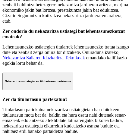
zenbait baldintza betez gero: nekazaritza jardueran aritzea, marjina
ekonomiko jakin bat lortzea, prestakuntza jakin bat edukitzea,
Gizarte Segurantzan kotizatzea nekazaritza jardueraren arabera,
etab.
Zer ondorio du nekazaritza ustiategi bat lehentasunezkotzat
emateak?
Lehentasunezko ustiategien titularrek lehentasunezko tratua izango
dute eta zenbait zerga onura lor ditzakete. Onuraduna izateko,
Nekazaritza Sailaren Idazkaritza Teknikoak
emandako kalifikazio
egokia lortu behar da.
Nekazaritza ustiategiaren titulartasun partekatua
Zer da titulartasun partekatua?
Titulartasun partekatua nekazaritza ustiategietan har daitekeen
titulartasun mota bat da, baldin eta hura osatu nahi dutenak senar-
emazteak edo antzeko afektibitate loturarengatik bikotea badira,
nekazaritza ustiategia elkarrekin kudeatzeko asmoa badute eta
nahitaez erdi banako partaidetza badute.